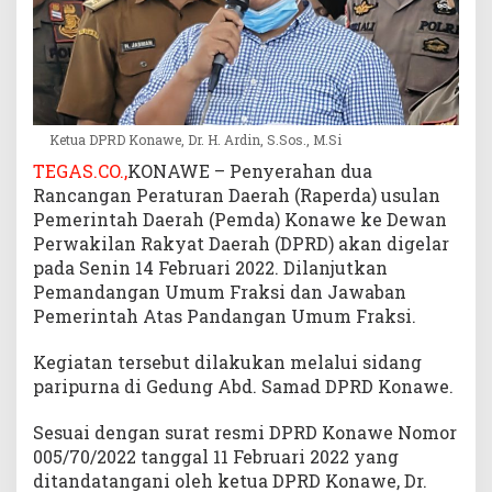
p
a
r
i
p
u
Ketua DPRD Konawe, Dr. H. Ardin, S.Sos., M.Si
r
TEGAS.CO.,
KONAWE – Penyerahan dua
n
Rancangan Peraturan Daerah (Raperda) usulan
a
Pemerintah Daerah (Pemda) Konawe ke Dewan
k
a
Perwakilan Rakyat Daerah (DPRD) akan digelar
n
pada Senin 14 Februari 2022. Dilanjutkan
Pemandangan Umum Fraksi dan Jawaban
Pemerintah Atas Pandangan Umum Fraksi.
Kegiatan tersebut dilakukan melalui sidang
paripurna di Gedung Abd. Samad DPRD Konawe.
Sesuai dengan surat resmi DPRD Konawe Nomor
005/70/2022 tanggal 11 Februari 2022 yang
ditandatangani oleh ketua DPRD Konawe, Dr.