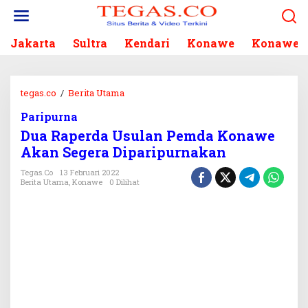
L
e
w
Jakarta
Sultra
Kendari
Konawe
Konawe S
a
t
i
k
tegas.co
/
Berita Utama
D
e
u
k
Paripurna
a
o
Dua Raperda Usulan Pemda Konawe
R
n
a
Akan Segera Diparipurnakan
t
p
e
Tegas.co
13 Februari 2022
e
Berita Utama
,
Konawe
0 Dilihat
n
r
d
a
U
s
u
l
a
n