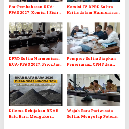
Pra-Pembahasan KUA-
Komisi IV DPRD Sultra
PPAS 2027, Komisi I Sisir
Kritis dalam Harmonisasi
Program Prioritas
KUA-PPAS 2027 dan
Berkelanjutan
Perubahan APBD 2026
DPRD Sultra Harmonisasi
Pemprov Sultra Siapkan
KUA-PPAS 2027, Prioritas
Penerimaan CPNS dan
Pendidikan, Kebudayaan,
PPPK 2027, DPRD Sultra
dan Pelunasan Utang
Desak Formasi Disabilitas
Infrastruktur
Dilema Kebijakan RKAB
Wajah Baru Pariwisata
Batu Bara, Mengukur
Sultra, Menyulap Potensi
Keseimbangan
Lokal Lewat Sentuhan
Penerimaan Negara dan
Digital dan Penguatan