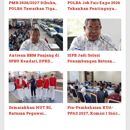
PMB 2026/2027 Dibuka,
POLBA Job Fair Expo 2026
POLBA Tawarkan Tiga
Tekankan Pentingnya
Prodi Baru dan Program
Skill dan Sertifikasi di Era
Kuliah Gratis
Digital
Antrean BBM Panjang di
SIPB Jadi Solusi
SPBU Kendari, DPRD
Penambangan Batuan
Sultra Duga Sistem
Komoditas ex-Golongan C
Barcode Curang
di Sultra
Semarakkan HUT RI,
Pra-Pembahasan KUA-
Ratusan Pegawai
PPAS 2027, Komisi I Sisir
Sekretariat DPRD Sultra
Program Prioritas
Ikuti Lomba Bola Gotong
Berkelanjutan