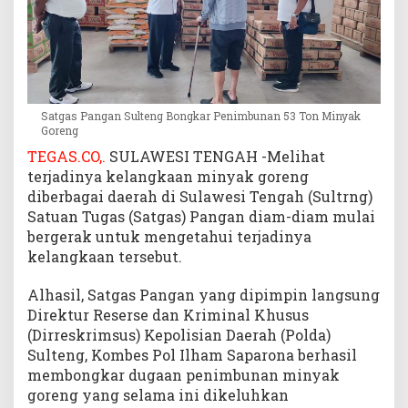
o
n
M
i
n
y
Satgas Pangan Sulteng Bongkar Penimbunan 53 Ton Minyak
a
Goreng
k
TEGAS.CO,.
SULAWESI TENGAH -Melihat
G
terjadinya kelangkaan minyak goreng
o
diberbagai daerah di Sulawesi Tengah (Sultrng)
r
Satuan Tugas (Satgas) Pangan diam-diam mulai
e
bergerak untuk mengetahui terjadinya
n
g
kelangkaan tersebut.
Alhasil, Satgas Pangan yang dipimpin langsung
Direktur Reserse dan Kriminal Khusus
(Dirreskrimsus) Kepolisian Daerah (Polda)
Sulteng, Kombes Pol Ilham Saparona berhasil
membongkar dugaan penimbunan minyak
goreng yang selama ini dikeluhkan