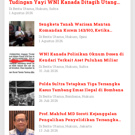
Tudingan Yayi WNI Kanada Ditagih Utang
Rp3,6 Miliar
Di Berita Utama, Hukum, Sultra
1 Agustus 2026
Sengketa Tanah Warisan Mantan
Komandan Korem 143/HO, Ketika
Warisan Menjadi Arena Pemerasan
Di Berita Utama, Hukum, Opini
1 Agustus 2026
WNI Kanada Polisikan Oknum Dosen di
Kendari Terkait Aset Puluhan Miliar
Di Berita Utama, Hukum, Sultra
31 Juli 2026
Polda Sultra Tetapkan Tiga Tersangka
Kasus Tambang Emas Ilegal di Bombana
Di Berita Utama, Bombana, Hukum
26 Juli 2026
Prof. Mahfud MD Soroti Kejanggalan
Pengalihan Penyelidikan Tersangka
Febrie Adriansyah
Di Berita Utama, Hukum, Jakarta
13 Juli 2026