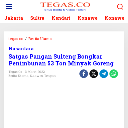
L
e
w
Jakarta
Sultra
Kendari
Konawe
Konawe S
a
t
i
k
tegas.co
/
Berita Utama
S
e
a
k
Nusantara
t
o
Satgas Pangan Sulteng Bongkar
g
n
a
Penimbunan 53 Ton Minyak Goreng
t
s
e
Tegas.co
3 Maret 2022
P
Berita Utama
,
Sulawesi Tengah
n
a
n
g
a
n
S
u
l
t