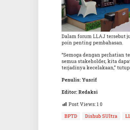
Dalam forum LLAJ tersebut jug
poin penting pembahasan.
“Semoga dengan perhatian te
semua stakeholder, kita dap
terjadinya kecelakaan,” tutup
Penulis: Yusrif
Editor: Redaksi
Post Views: 1
0
BPTD
Dishub SUltra
L