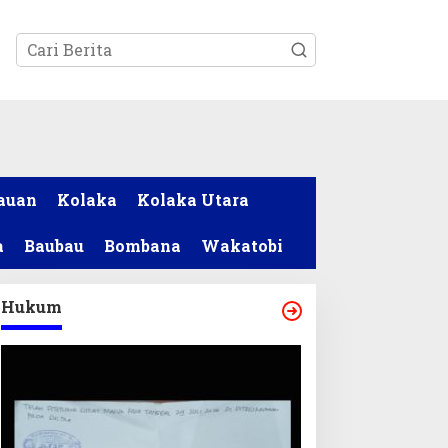
tutup
auan
Kolaka
Kolaka Utara
a
Baubau
Bombana
Wakatobi
Hukum