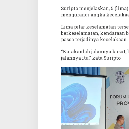
o
r
Suripto menjelaskan, 5 (lima
L
mengurangi angka kecelakaa
L
A
Lima pilar keselamatan terse
J
berkeselamatan, kendaraan 
D
pasca terjadinya kecelakaan.
i
s
“Katakanlah jalannya kusut,
h
jalannya itu,” kata Suripto
u
b
S
u
l
t
r
a