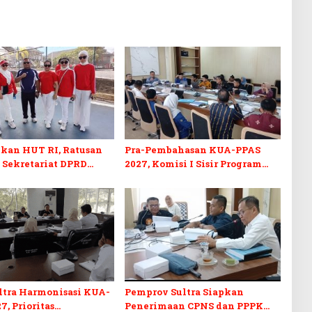
kan HUT RI, Ratusan
Pra-Pembahasan KUA-PPAS
 Sekretariat DPRD
2027, Komisi I Sisir Program
kuti Lomba Bola Gotong
Prioritas Berkelanjutan
ltra Harmonisasi KUA-
Pemprov Sultra Siapkan
7, Prioritas
Penerimaan CPNS dan PPPK