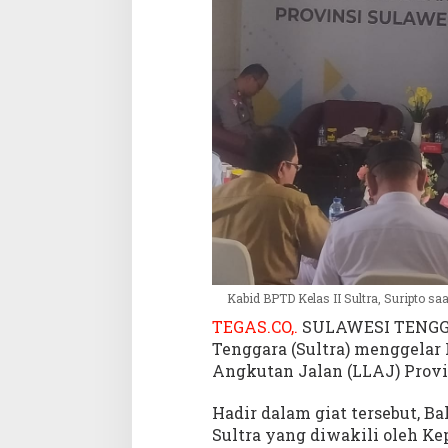
5
P
i
l
a
r
K
e
s
e
l
a
m
a
t
Kabid BPTD Kelas II Sultra, Suripto s
a
TEGAS.CO,.
SULAWESI TENGGAR
n
Tenggara (Sultra) menggelar 
d
Angkutan Jalan (LLAJ) Provins
i
R
Hadir dalam giat tersebut, Ba
a
Sultra yang diwakili oleh Ke
k