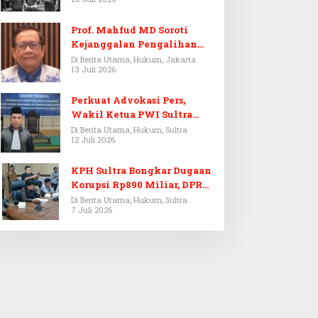
Prof. Mahfud MD Soroti
Kejanggalan Pengalihan
Penyelidikan Tersangka
Di Berita Utama, Hukum, Jakarta
13 Juli 2026
Febrie Adriansyah
Perkuat Advokasi Pers,
Wakil Ketua PWI Sultra
Resmi Dilantik Menjadi
Di Berita Utama, Hukum, Sultra
12 Juli 2026
Advokat PERADI
KPH Sultra Bongkar Dugaan
Korupsi Rp890 Miliar, DPRD
Sultra Gelar RDP
Di Berita Utama, Hukum, Sultra
7 Juli 2026