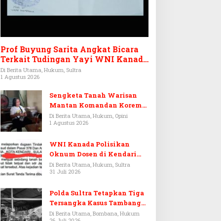
Prof Buyung Sarita Angkat Bicara
Terkait Tudingan Yayi WNI Kanada
Ditagih Utang Rp3,6 Miliar
Di Berita Utama, Hukum, Sultra
1 Agustus 2026
Sengketa Tanah Warisan
Mantan Komandan Korem
143/HO, Ketika Warisan
Di Berita Utama, Hukum, Opini
1 Agustus 2026
Menjadi Arena Pemerasan
WNI Kanada Polisikan
Oknum Dosen di Kendari
Terkait Aset Puluhan Miliar
Di Berita Utama, Hukum, Sultra
31 Juli 2026
Polda Sultra Tetapkan Tiga
Tersangka Kasus Tambang
Emas Ilegal di Bombana
Di Berita Utama, Bombana, Hukum
26 Juli 2026