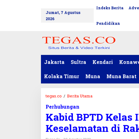
L
Indeks Berita
Adve
tutup
e
Jumat, 7 Agustus
w
2026
a
Pendidikan
t
i
k
e
k
o
Jakarta
Sultra
Kendari
Konaw
n
t
Kolaka Timur
Muna
Muna Barat
e
n
tegas.co
/
Berita Utama
K
a
Perhubungan
b
Kabid BPTD Kelas II
i
d
Keselamatan di Rak
B
P