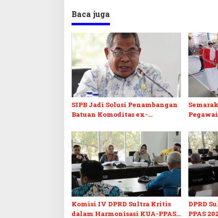
Baca juga
SIPB Jadi Solusi Penambangan
Semarak
Batuan Komoditas ex-
Pegawai
Golongan C di Sultra
Sultra I
Komisi IV DPRD Sultra Kritis
DPRD Su
dalam Harmonisasi KUA-PPAS
PPAS 202