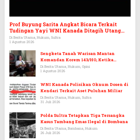
Prof Buyung Sarita Angkat Bicara Terkait
Tudingan Yayi WNI Kanada Ditagih Utang
Rp3,6 Miliar
Di Berita Utama, Hukum, Sultra
1 Agustus 2026
Sengketa Tanah Warisan Mantan
Komandan Korem 143/HO, Ketika
Warisan Menjadi Arena Pemerasan
Di Berita Utama, Hukum, Opini
1 Agustus 2026
WNI Kanada Polisikan Oknum Dosen di
Kendari Terkait Aset Puluhan Miliar
Di Berita Utama, Hukum, Sultra
31 Juli 2026
Polda Sultra Tetapkan Tiga Tersangka
Kasus Tambang Emas Ilegal di Bombana
Di Berita Utama, Bombana, Hukum
26 Juli 2026