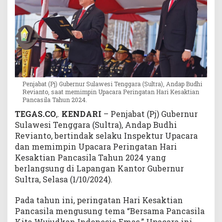
a
k
t
i
a
n
P
a
Penjabat (Pj) Gubernur Sulawesi Tenggara (Sultra), Andap Budhi
n
Revianto, saat memimpin Upacara Peringatan Hari Kesaktian
c
Pancasila Tahun 2024.
a
TEGAS.CO
,.
KENDARI
– Penjabat (Pj) Gubernur
s
Sulawesi Tenggara (Sultra), Andap Budhi
i
Revianto, bertindak selaku Inspektur Upacara
l
dan memimpin Upacara Peringatan Hari
a
Kesaktian Pancasila Tahun 2024 yang
berlangsung di Lapangan Kantor Gubernur
Sultra, Selasa (1/10/2024).
Pada tahun ini, peringatan Hari Kesaktian
Pancasila mengusung tema “Bersama Pancasila
Kita Wujudkan Indonesia Emas.” Upacara ini