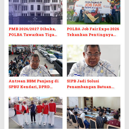
PMB 2026/2027 Dibuka,
POLBA Job Fair Expo 2026
POLBA Tawarkan Tiga
Tekankan Pentingnya
Prodi Baru dan Program
Skill dan Sertifikasi di Era
Kuliah Gratis
Digital
Antrean BBM Panjang di
SIPB Jadi Solusi
SPBU Kendari, DPRD
Penambangan Batuan
Sultra Duga Sistem
Komoditas ex-Golongan C
Barcode Curang
di Sultra