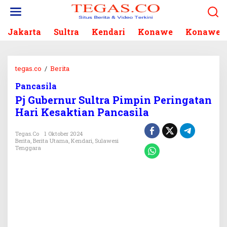
L
e
w
Jakarta
Sultra
Kendari
Konawe
Konawe S
a
t
i
k
tegas.co
/
Berita
P
e
j
k
Pancasila
G
o
Pj Gubernur Sultra Pimpin Peringatan
u
n
b
Hari Kesaktian Pancasila
t
e
e
r
Tegas.co
1 Oktober 2024
n
n
Berita
,
Berita Utama
,
Kendari
,
Sulawesi
Tenggara
u
r
S
u
l
t
r
a