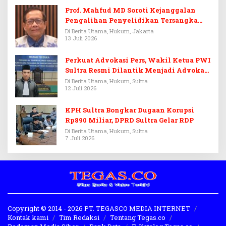
Prof. Mahfud MD Soroti Kejanggalan
Pengalihan Penyelidikan Tersangka
Febrie Adriansyah
Di Berita Utama, Hukum, Jakarta
13 Juli 2026
Perkuat Advokasi Pers, Wakil Ketua PWI
Sultra Resmi Dilantik Menjadi Advokat
PERADI
Di Berita Utama, Hukum, Sultra
12 Juli 2026
KPH Sultra Bongkar Dugaan Korupsi
Rp890 Miliar, DPRD Sultra Gelar RDP
Di Berita Utama, Hukum, Sultra
7 Juli 2026
Copyright © 2014 - 2026 PT. TEGASCO MEDIA INTERNET
Kontak kami
Tim Redaksi
Tentang Tegas.co