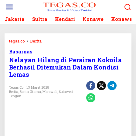
L
e
w
Jakarta
Sultra
Kendari
Konawe
Konawe S
a
t
i
k
tegas.co
/
Berita
N
e
e
k
Basarnas
l
o
Nelayan Hilang di Perairan Kokoila
a
n
y
Berhasil Ditemukan Dalam Kondisi
t
a
Lemas
e
n
n
H
Tegas.co
13 Maret 2025
i
Berita
,
Berita Utama
,
Morowali
,
Sulawesi
l
Tengah
a
n
g
d
i
P