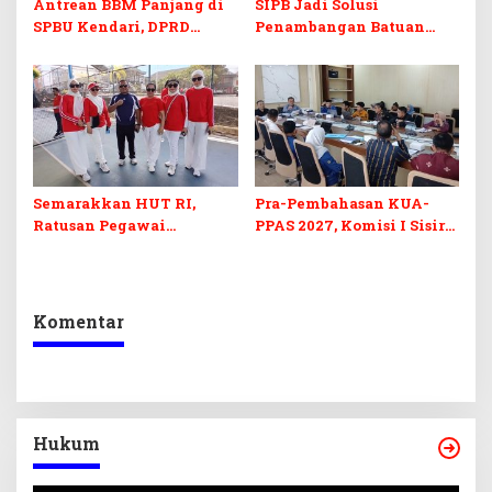
Antrean BBM Panjang di
SIPB Jadi Solusi
SPBU Kendari, DPRD
Penambangan Batuan
Sultra Duga Sistem
Komoditas ex-Golongan C
Barcode Curang
di Sultra
Semarakkan HUT RI,
Pra-Pembahasan KUA-
Ratusan Pegawai
PPAS 2027, Komisi I Sisir
Sekretariat DPRD Sultra
Program Prioritas
Ikuti Lomba Bola Gotong
Berkelanjutan
Komentar
Hukum