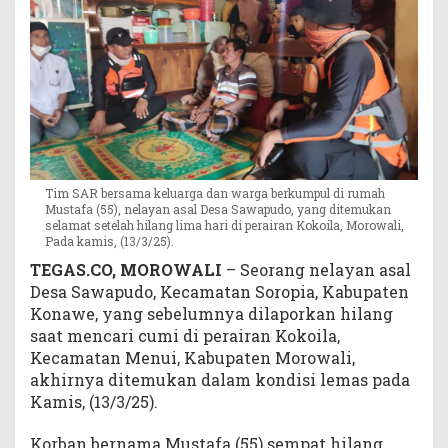
i
t
e
m
u
k
a
n
D
Tim SAR bersama keluarga dan warga berkumpul di rumah
a
Mustafa (55), nelayan asal Desa Sawapudo, yang ditemukan
l
selamat setelah hilang lima hari di perairan Kokoila, Morowali,
a
Pada kamis, (13/3/25).
m
TEGAS.CO, MOROWALI
– Seorang nelayan asal
K
Desa Sawapudo, Kecamatan Soropia, Kabupaten
o
Konawe, yang sebelumnya dilaporkan hilang
n
saat mencari cumi di perairan Kokoila,
d
Kecamatan Menui, Kabupaten Morowali,
i
akhirnya ditemukan dalam kondisi lemas pada
s
i
Kamis, (13/3/25).
L
e
Korban bernama Mustafa (55) sempat hilang