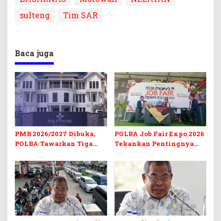
sulteng
Tim SAR
Baca juga
PMB 2026/2027 Dibuka,
POLBA Job Fair Expo 2026
POLBA Tawarkan Tiga
Tekankan Pentingnya
Prodi Baru dan Program
Skill dan Sertifikasi di Era
Kuliah Gratis
Digital