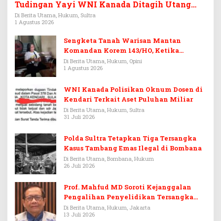
Tudingan Yayi WNI Kanada Ditagih Utang
Rp3,6 Miliar
Di Berita Utama, Hukum, Sultra
1 Agustus 2026
Sengketa Tanah Warisan Mantan
Komandan Korem 143/HO, Ketika
Warisan Menjadi Arena Pemerasan
Di Berita Utama, Hukum, Opini
1 Agustus 2026
WNI Kanada Polisikan Oknum Dosen di
Kendari Terkait Aset Puluhan Miliar
Di Berita Utama, Hukum, Sultra
31 Juli 2026
Polda Sultra Tetapkan Tiga Tersangka
Kasus Tambang Emas Ilegal di Bombana
Di Berita Utama, Bombana, Hukum
26 Juli 2026
Prof. Mahfud MD Soroti Kejanggalan
Pengalihan Penyelidikan Tersangka
Febrie Adriansyah
Di Berita Utama, Hukum, Jakarta
13 Juli 2026