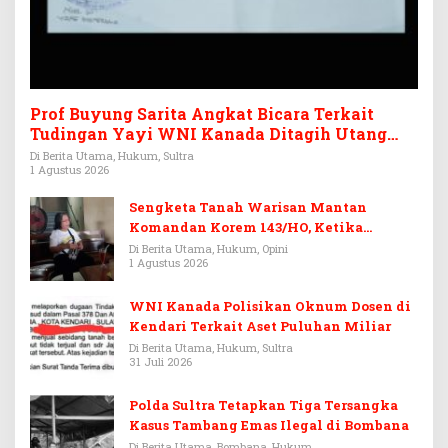
Prof Buyung Sarita Angkat Bicara Terkait
Tudingan Yayi WNI Kanada Ditagih Utang
Rp3,6 Miliar
Di Berita Utama, Hukum, Sultra
1 Agustus 2026
Sengketa Tanah Warisan Mantan
Komandan Korem 143/HO, Ketika
Warisan Menjadi Arena Pemerasan
Di Berita Utama, Hukum, Opini
1 Agustus 2026
WNI Kanada Polisikan Oknum Dosen di
Kendari Terkait Aset Puluhan Miliar
Di Berita Utama, Hukum, Sultra
31 Juli 2026
Polda Sultra Tetapkan Tiga Tersangka
Kasus Tambang Emas Ilegal di Bombana
Di Berita Utama, Bombana, Hukum