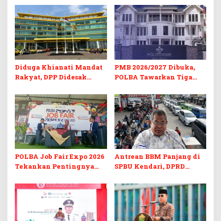
Diduga Khianati Mandat
PMB 2026/2027 Dibuka,
Rakyat, DPP Didesak
POLBA Tawarkan Tiga
Evaluasi Total Golkar
Prodi Baru dan Program
Morowali
Kuliah Gratis
POLBA Job Fair Expo 2026
Antrean BBM Panjang di
Tekankan Pentingnya
SPBU Kendari, DPRD
Skill dan Sertifikasi di Era
Sultra Duga Sistem
Digital
Barcode Curang