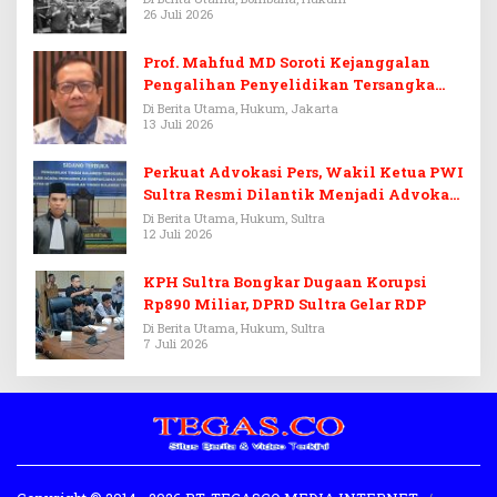
26 Juli 2026
Prof. Mahfud MD Soroti Kejanggalan
Pengalihan Penyelidikan Tersangka
Febrie Adriansyah
Di Berita Utama, Hukum, Jakarta
13 Juli 2026
Perkuat Advokasi Pers, Wakil Ketua PWI
Sultra Resmi Dilantik Menjadi Advokat
PERADI
Di Berita Utama, Hukum, Sultra
12 Juli 2026
KPH Sultra Bongkar Dugaan Korupsi
Rp890 Miliar, DPRD Sultra Gelar RDP
Di Berita Utama, Hukum, Sultra
7 Juli 2026