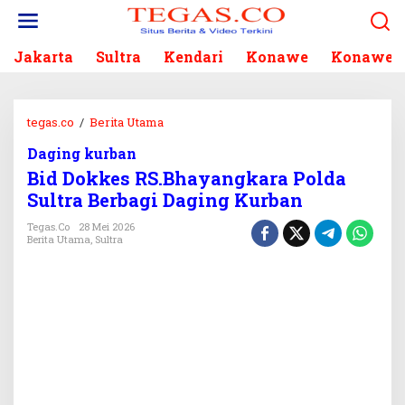
L
e
w
Jakarta
Sultra
Kendari
Konawe
Konawe S
a
t
i
k
tegas.co
/
Berita Utama
B
e
i
k
Daging kurban
d
o
Bid Dokkes RS.Bhayangkara Polda
D
n
o
Sultra Berbagi Daging Kurban
t
k
e
Tegas.co
28 Mei 2026
k
Berita Utama
,
Sultra
n
e
s
R
S
.
B
h
a
y