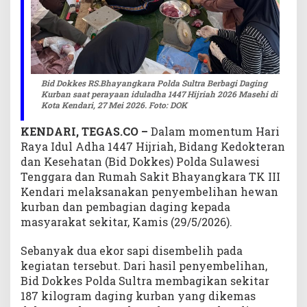
g
i
D
a
g
i
Bid Dokkes RS.Bhayangkara Polda Sultra Berbagi Daging
Kurban saat perayaan iduladha 1447 Hijriah 2026 Masehi di
n
Kota Kendari, 27 Mei 2026. Foto: DOK
g
K
KENDARI, TEGAS.CO –
Dalam momentum Hari
u
Raya Idul Adha 1447 Hijriah, Bidang Kedokteran
r
dan Kesehatan (Bid Dokkes) Polda Sulawesi
b
Tenggara dan Rumah Sakit Bhayangkara TK III
a
Kendari melaksanakan penyembelihan hewan
n
kurban dan pembagian daging kepada
masyarakat sekitar, Kamis (29/5/2026).
Sebanyak dua ekor sapi disembelih pada
kegiatan tersebut. Dari hasil penyembelihan,
Bid Dokkes Polda Sultra membagikan sekitar
187 kilogram daging kurban yang dikemas