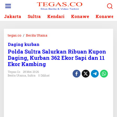
L
e
w
Jakarta
Sultra
Kendari
Konawe
Konawe S
a
t
i
k
tegas.co
/
Berita Utama
P
e
o
k
Daging kurban
l
o
Polda Sultra Salurkan Ribuan Kupon
d
n
a
Daging, Kurban 362 Ekor Sapi dan 11
t
S
Ekor Kambing
e
u
n
l
Tegas.co
28 Mei 2026
Berita Utama
,
Sultra
0 Dilihat
t
r
a
S
a
l
u
r