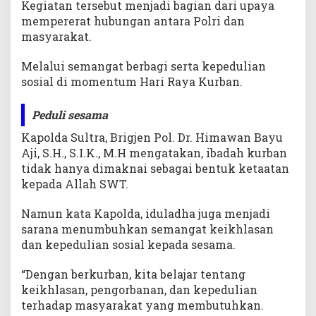
Kegiatan tersebut menjadi bagian dari upaya
o
mempererat hubungan antara Polri dan
r
masyarakat.
K
a
m
Melalui semangat berbagi serta kepedulian
b
sosial di momentum Hari Raya Kurban.
i
n
Peduli sesama
g
Kapolda Sultra, Brigjen Pol. Dr. Himawan Bayu
Aji, S.H., S.I.K., M.H mengatakan, ibadah kurban
tidak hanya dimaknai sebagai bentuk ketaatan
kepada Allah SWT.
Namun kata Kapolda, iduladha juga menjadi
sarana menumbuhkan semangat keikhlasan
dan kepedulian sosial kepada sesama.
“Dengan berkurban, kita belajar tentang
keikhlasan, pengorbanan, dan kepedulian
terhadap masyarakat yang membutuhkan.