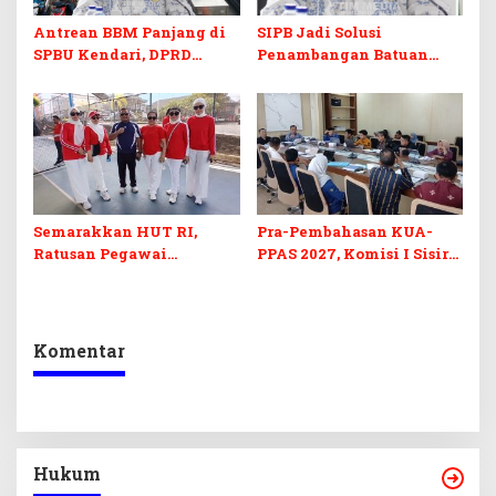
Antrean BBM Panjang di
SIPB Jadi Solusi
SPBU Kendari, DPRD
Penambangan Batuan
Sultra Duga Sistem
Komoditas ex-Golongan C
Barcode Curang
di Sultra
Semarakkan HUT RI,
Pra-Pembahasan KUA-
Ratusan Pegawai
PPAS 2027, Komisi I Sisir
Sekretariat DPRD Sultra
Program Prioritas
Ikuti Lomba Bola Gotong
Berkelanjutan
Komentar
Hukum