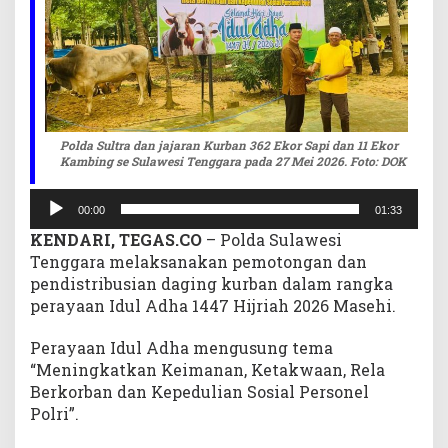
r
b
a
n
3
6
2
Polda Sultra dan jajaran Kurban 362 Ekor Sapi dan 11 Ekor
E
Kambing se Sulawesi Tenggara pada 27 Mei 2026. Foto: DOK
k
Pemutar
o
00:00
01:33
r
Audio
KENDARI, TEGAS.CO
– Polda Sulawesi
S
a
Tenggara melaksanakan pemotongan dan
p
pendistribusian daging kurban dalam rangka
i
perayaan Idul Adha 1447 Hijriah 2026 Masehi.
d
a
Perayaan Idul Adha mengusung tema
n
“Meningkatkan Keimanan, Ketakwaan, Rela
1
Berkorban dan Kepedulian Sosial Personel
1
Polri”.
E
k