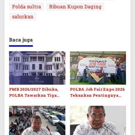
Polda sultra
Ribuan Kupon Daging
salurkan
Baca juga
PMB 2026/2027 Dibuka,
POLBA Job Fair Expo 2026
POLBA Tawarkan Tiga
Tekankan Pentingnya
Prodi Baru dan Program
Skill dan Sertifikasi di Era
Kuliah Gratis
Digital