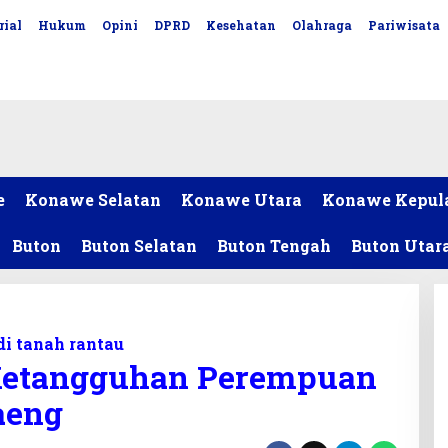
rial
Hukum
Opini
DPRD
Kesehatan
Olahraga
Pariwisata
e
Konawe Selatan
Konawe Utara
Konawe Kepul
Buton
Buton Selatan
Buton Tengah
Buton Utar
i tanah rantau
 Ketangguhan Perempuan
aeng