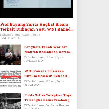
Prof Buyung Sarita Angkat Bicara
Terkait Tudingan Yayi WNI Kanada
Ditagih Utang Rp3,6 Miliar
Di Berita Utama, Hukum, Sultra
1 Agustus 2026
Sengketa Tanah Warisan
Mantan Komandan Korem
143/HO, Ketika Warisan
Di Berita Utama, Hukum, Opini
1 Agustus 2026
Menjadi Arena Pemerasan
WNI Kanada Polisikan
Oknum Dosen di Kendari
Terkait Aset Puluhan Miliar
Di Berita Utama, Hukum, Sultra
31 Juli 2026
Polda Sultra Tetapkan Tiga
Tersangka Kasus Tambang
Emas Ilegal di Bombana
Di Berita Utama, Bombana, Hukum
26 Juli 2026