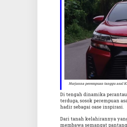
m
p
u
a
n
P
e
r
a
n
t
a
u
d
a
Nurjanna perempuan tanggu asal K
r
Di tengah dinamika perantau
i
B
terduga, sosok perempuan asa
a
hadir sebagai oase inspirasi.
n
t
Dari tanah kelahirannya yang 
a
membawa semangat pantang 