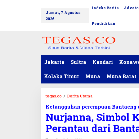
L
Indeks Berita
Adveto
tutup
e
Jumat, 7 Agustus
w
2026
a
Pendidikan
t
i
k
e
k
o
Jakarta
Sultra
Kendari
Konaw
n
t
Kolaka Timur
Muna
Muna Barat
e
n
tegas.co
/
Berita Utama
N
u
Ketangguhan perempuan Bantaeng d
r
Nurjanna, Simbol
j
a
Perantau dari Bant
n
n