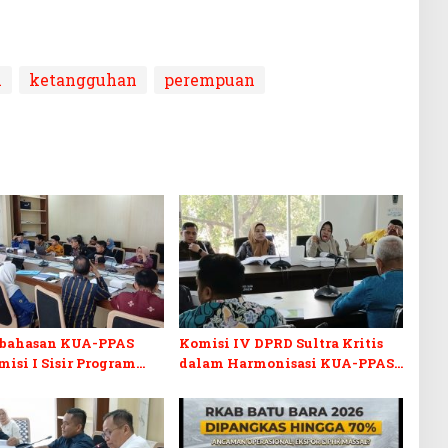
u
ketangguhan
perempuan
bahasan KUA-PPAS
Komisi IV DPRD Sultra Kritis
misi I Sisir Program
dalam Harmonisasi KUA-PPAS
s Berkelanjutan
2027 dan Perubahan APBD 2026