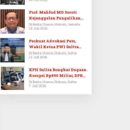
Prof. Mahfud MD Soroti
Kejanggalan Pengalihan
Penyelidikan Tersangka
Di Berita Utama, Hukum, Jakarta
13 Juli 2026
Febrie Adriansyah
Perkuat Advokasi Pers,
Wakil Ketua PWI Sultra
Resmi Dilantik Menjadi
Di Berita Utama, Hukum, Sultra
12 Juli 2026
Advokat PERADI
KPH Sultra Bongkar Dugaan
Korupsi Rp890 Miliar, DPRD
Sultra Gelar RDP
Di Berita Utama, Hukum, Sultra
7 Juli 2026