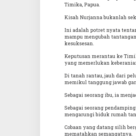
e
Timika, Papua.
n
g
Kisah Nurjanna bukanlah sek
Ini adalah potret nyata tenta
mampu mengubah tantangan m
kesuksesan.
Keputusan merantau ke Timik
yang memerlukan keberanian 
Di tanah rantau, jauh dari pe
memikul tanggung jawab gan
Sebagai seorang ibu, ia men
Sebagai seorang pendamping, 
mengarungi biduk rumah tan
Cobaan yang datang silih ber
mematahkan semangatnya.