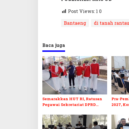
Post Views: 1
0
Bantaeng
di tanah ranta
Baca juga
Semarakkan HUT RI, Ratusan
Pra-Pem
Pegawai Sekretariat DPRD
2027, Ko
Sultra Ikuti Lomba Bola Gotong
Priorita