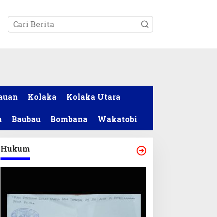
tutup
auan
Kolaka
Kolaka Utara
a
Baubau
Bombana
Wakatobi
Hukum