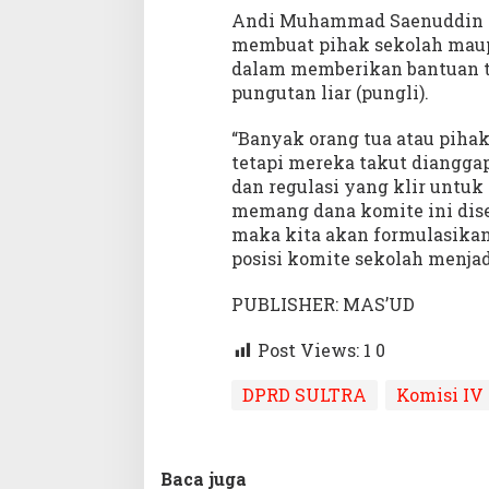
Andi Muhammad Saenuddin men
membuat pihak sekolah maup
dalam memberikan bantuan t
pungutan liar (pungli).
“Banyak orang tua atau piha
tetapi mereka takut dianggap
dan regulasi yang klir untuk
memang dana komite ini dise
maka kita akan formulasika
posisi komite sekolah menjad
PUBLISHER: MAS’UD
Post Views: 1
0
DPRD SULTRA
Komisi IV
Baca juga