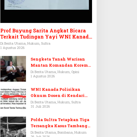
Prof Buyung Sarita Angkat Bicara
Terkait Tudingan Yayi WNI Kanada
Ditagih Utang Rp3,6 Miliar
Di Berita Utama, Hukum, Sultra
1 Agustus 2026
Sengketa Tanah Warisan
Mantan Komandan Korem
143/HO, Ketika Warisan
Di Berita Utama, Hukum, Opini
1 Agustus 2026
Menjadi Arena Pemerasan
WNI Kanada Polisikan
Oknum Dosen di Kendari
Terkait Aset Puluhan Miliar
Di Berita Utama, Hukum, Sultra
31 Juli 2026
Polda Sultra Tetapkan Tiga
Tersangka Kasus Tambang
Emas Ilegal di Bombana
Di Berita Utama, Bombana, Hukum
26 Juli 2026