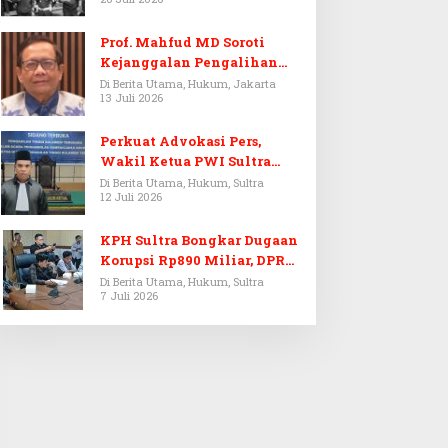
Prof. Mahfud MD Soroti
Kejanggalan Pengalihan
Penyelidikan Tersangka
Di Berita Utama, Hukum, Jakarta
13 Juli 2026
Febrie Adriansyah
Perkuat Advokasi Pers,
Wakil Ketua PWI Sultra
Resmi Dilantik Menjadi
Di Berita Utama, Hukum, Sultra
12 Juli 2026
Advokat PERADI
KPH Sultra Bongkar Dugaan
Korupsi Rp890 Miliar, DPRD
Sultra Gelar RDP
Di Berita Utama, Hukum, Sultra
7 Juli 2026