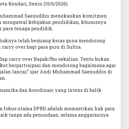
Kota Kendari, Senin (15/6/2026).
atau
menurunkan
i Muhammad Saenuddin menekankan komitmen
volume.
am mengawal kebijakan pendidikan, khususnya
 para tenaga pendidik.
aknya telah berjuang keras guna mendorong
arry over bagi para guru di Sultra.
adap carry over Bapak/Ibu sekalian. Tentu bukan
ikut berpartisipasi dan mendorong bagaimana agar
rjalan lancar,” ujar Andi Muhammad Saenuddin di
an.
namika dan koordinasi yang intens di balik
 fokus utama DPRD adalah memastikan hak para
baik tanpa ada penundaan, selama anggarannya