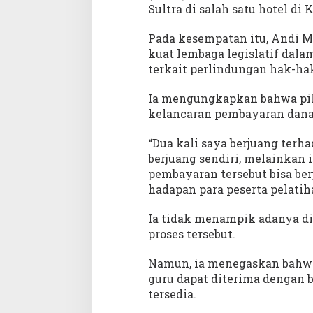
P
Sultra di salah satu hotel di 
e
n
Pada kesempatan itu, And
d
kuat lembaga legislatif dal
i
terkait perlindungan hak-hak
d
i
Ia mengungkapkan bahwa pih
k
kelancaran pembayaran dana c
a
n
“Dua kali saya berjuang terh
berjuang sendiri, melainkan 
pembayaran tersebut bisa be
hadapan para peserta pelatih
Ia tidak menampik adanya di
proses tersebut.
Namun, ia menegaskan bahwa
guru dapat diterima dengan 
tersedia.