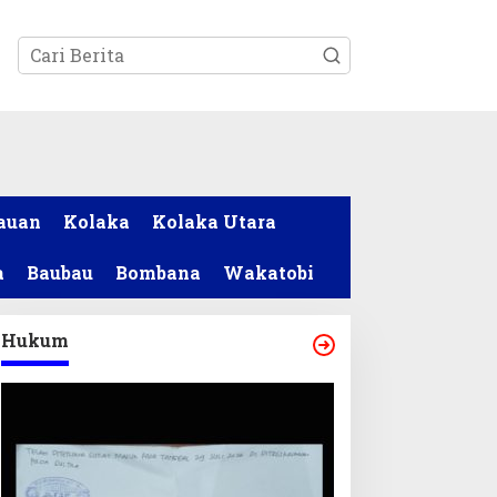
tutup
auan
Kolaka
Kolaka Utara
a
Baubau
Bombana
Wakatobi
Hukum