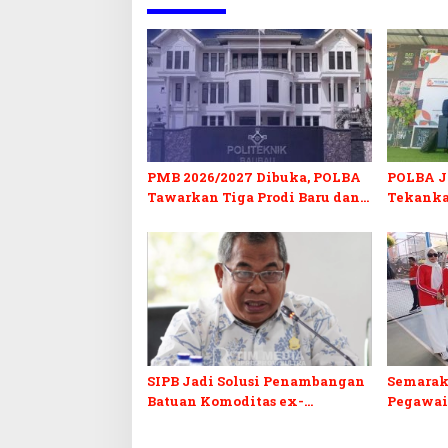
PMB 2026/2027 Dibuka, POLBA
POLBA Jo
Tawarkan Tiga Prodi Baru dan
Tekanka
Program Kuliah Gratis
dan Serti
SIPB Jadi Solusi Penambangan
Semarak
Batuan Komoditas ex-
Pegawai
Golongan C di Sultra
Sultra I