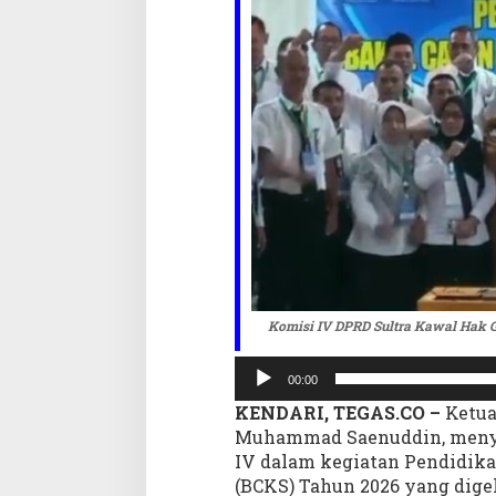
,
R
e
n
c
a
n
a
k
a
n
R
e
v
i
Komisi IV DPRD Sultra Kawal Hak G
s
Pemutar
i
00:00
Audio
P
KENDARI, TEGAS.CO –
Ketua
e
r
Muhammad Saenuddin, menyam
d
IV dalam kegiatan Pendidika
a
(BCKS) Tahun 2026 yang dige