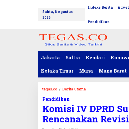
L
Indeks Berita
Advet
tutup
e
Sabtu, 8 Agustus
w
2026
a
Pendidikan
t
i
k
e
k
o
Jakarta
Sultra
Kendari
Konaw
n
t
Kolaka Timur
Muna
Muna Barat
e
n
tegas.co
/
Berita Utama
K
o
Pendidikan
m
Komisi IV DPRD Su
i
s
Rencanakan Revisi
i
I