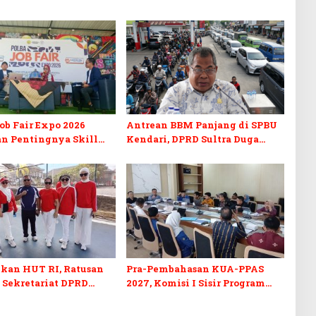
b Fair Expo 2026
Antrean BBM Panjang di SPBU
n Pentingnya Skill
Kendari, DPRD Sultra Duga
fikasi di Era Digital
Sistem Barcode Curang
kan HUT RI, Ratusan
Pra-Pembahasan KUA-PPAS
 Sekretariat DPRD
2027, Komisi I Sisir Program
kuti Lomba Bola Gotong
Prioritas Berkelanjutan