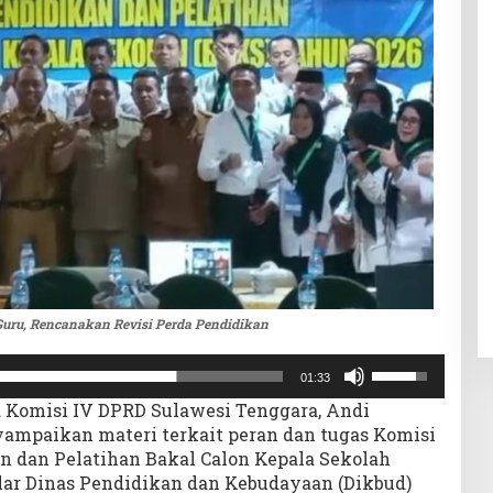
uru, Rencanakan Revisi Perda Pendidikan
Gunakan
01:33
Anak
 Komisi IV DPRD Sulawesi Tenggara, Andi
Panah
paikan materi terkait peran dan tugas Komisi
Atas/Bawah
n dan Pelatihan Bakal Calon Kepala Sekolah
untuk
lar Dinas Pendidikan dan Kebudayaan (Dikbud)
menaikkan