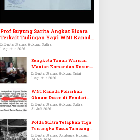
Prof Buyung Sarita Angkat Bicara
Terkait Tudingan Yayi WNI Kanada
Ditagih Utang Rp3,6 Miliar
Di Berita Utama, Hukum, Sultra
1 Agustus 2026
Sengketa Tanah Warisan
Mantan Komandan Korem
143/HO, Ketika Warisan
Di Berita Utama, Hukum, Opini
1 Agustus 2026
Menjadi Arena Pemerasan
WNI Kanada Polisikan
Oknum Dosen di Kendari
Terkait Aset Puluhan Miliar
Di Berita Utama, Hukum, Sultra
31 Juli 2026
Polda Sultra Tetapkan Tiga
Tersangka Kasus Tambang
Emas Ilegal di Bombana
Di Berita Utama, Bombana, Hukum
26 Juli 2026