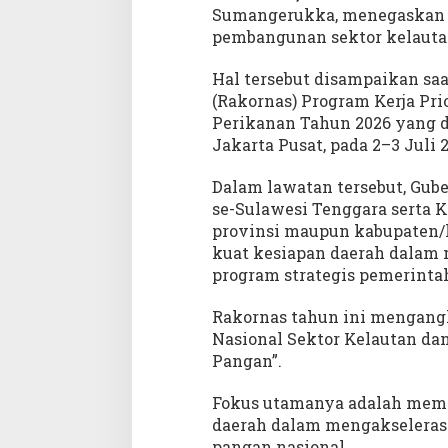
n
Sumangerukka, menegaskan 
S
pembangunan sektor kelautan
i
n
Hal tersebut disampaikan sa
e
(Rakornas) Program Kerja Pri
r
Perikanan Tahun 2026 yang di
g
Jakarta Pusat, pada 2–3 Juli 
i
S
w
Dalam lawatan tersebut, Gube
a
se-Sulawesi Tenggara serta K
s
provinsi maupun kabupaten/ko
e
kuat kesiapan daerah dalam 
m
program strategis pemerintah
b
a
Rakornas tahun ini mengangk
d
Nasional Sektor Kelautan d
a
Pangan”.
P
a
Fokus utamanya adalah memp
n
daerah dalam mengakseleras
g
a
pangan nasional.