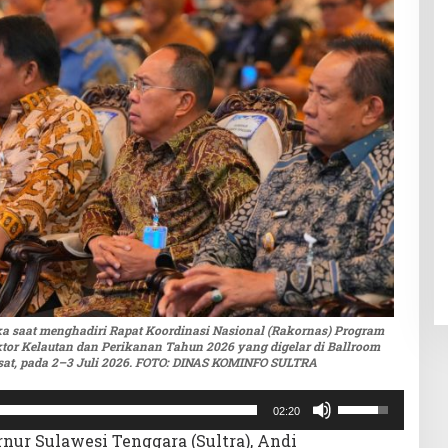
a saat menghadiri Rapat Koordinasi Nasional (Rakornas) Program
ktor Kelautan dan Perikanan Tahun 2026 yang digelar di Ballroom
usat, pada 2–3 Juli 2026. FOTO: DINAS KOMINFO SULTRA
Gunakan
02:20
Anak
nur Sulawesi Tenggara (Sultra), Andi
Panah