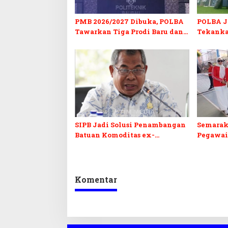
PMB 2026/2027 Dibuka, POLBA
POLBA Jo
Tawarkan Tiga Prodi Baru dan
Tekanka
Program Kuliah Gratis
dan Serti
SIPB Jadi Solusi Penambangan
Semarak
Batuan Komoditas ex-
Pegawai
Golongan C di Sultra
Sultra I
Komentar