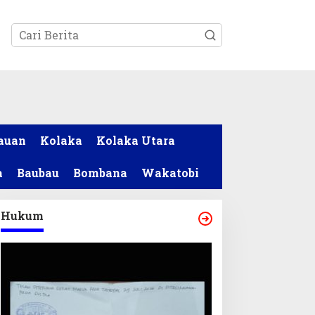
tutup
auan
Kolaka
Kolaka Utara
a
Baubau
Bombana
Wakatobi
Hukum