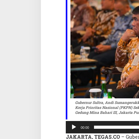
P
2
0
2
6
d
i
J
a
k
a
r
t
a
,
F
Gubernur Sultra, Andi Sumangerukk
o
Kerja Prioritas Nasional (PKPN) Se
k
Gedung Mina Bahari III, Jakarta P
u
s
Pemutar
k
00:00
Audio
a
JAKARTA, TEGAS.CO
– Guber