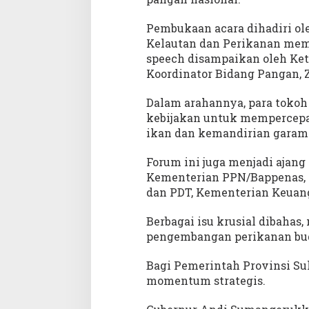
n
Pembukaan acara dihadiri ol
Kelautan dan Perikanan mem
speech disampaikan oleh Ketu
Koordinator Bidang Pangan, Z
Dalam arahannya, para tokoh
kebijakan untuk mempercepa
ikan dan kemandirian garam 
Forum ini juga menjadi ajang
Kementerian PPN/Bappenas, 
dan PDT, Kementerian Keuang
Berbagai isu krusial dibahas,
pengembangan perikanan budi
Bagi Pemerintah Provinsi Su
momentum strategis.