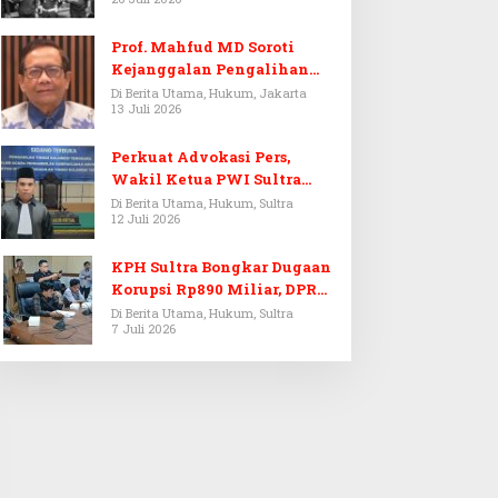
Prof. Mahfud MD Soroti
Kejanggalan Pengalihan
Penyelidikan Tersangka
Di Berita Utama, Hukum, Jakarta
13 Juli 2026
Febrie Adriansyah
Perkuat Advokasi Pers,
Wakil Ketua PWI Sultra
Resmi Dilantik Menjadi
Di Berita Utama, Hukum, Sultra
12 Juli 2026
Advokat PERADI
KPH Sultra Bongkar Dugaan
Korupsi Rp890 Miliar, DPRD
Sultra Gelar RDP
Di Berita Utama, Hukum, Sultra
7 Juli 2026