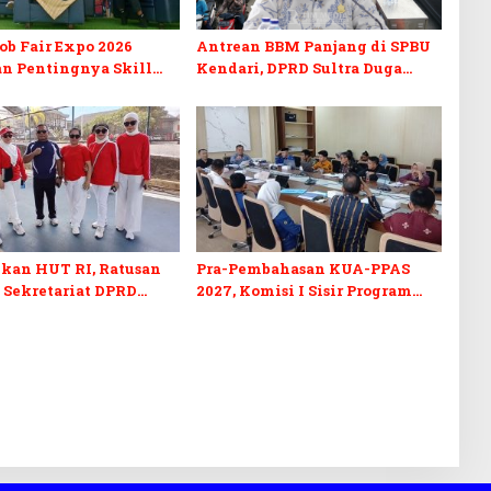
b Fair Expo 2026
Antrean BBM Panjang di SPBU
n Pentingnya Skill
Kendari, DPRD Sultra Duga
fikasi di Era Digital
Sistem Barcode Curang
kan HUT RI, Ratusan
Pra-Pembahasan KUA-PPAS
 Sekretariat DPRD
2027, Komisi I Sisir Program
kuti Lomba Bola Gotong
Prioritas Berkelanjutan