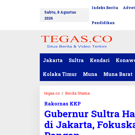
L
Indeks Berita
Advet
tutup
e
Sabtu, 8 Agustus
w
2026
a
Pendidikan
t
i
k
e
k
o
Jakarta
Sultra
Kendari
Konaw
n
t
Kolaka Timur
Muna
Muna Barat
e
n
tegas.co
/
Berita Utama
G
u
Rakornas KKP
b
Gubernur Sultra H
e
r
di Jakarta, Fokus
n
u