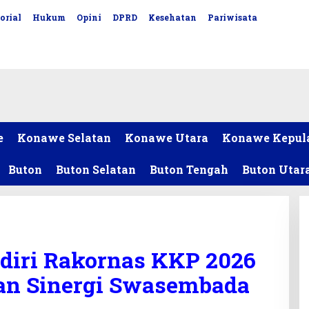
orial
Hukum
Opini
DPRD
Kesehatan
Pariwisata
e
Konawe Selatan
Konawe Utara
Konawe Kepul
Buton
Buton Selatan
Buton Tengah
Buton Utar
adiri Rakornas KKP 2026
kan Sinergi Swasembada