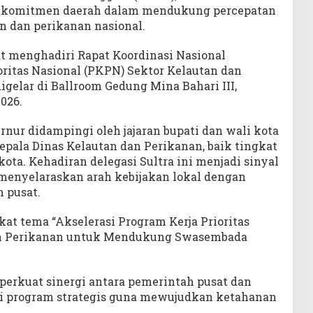
komitmen daerah dalam mendukung percepatan
Atas/Bawah
 dan perikanan nasional.
untuk
menaikkan
at menghadiri Rapat Koordinasi Nasional
atau
oritas Nasional (PKPN) Sektor Kelautan dan
menurunkan
gelar di Ballroom Gedung Mina Bahari III,
volume.
2026.
rnur didampingi oleh jajaran bupati dan wali kota
epala Dinas Kelautan dan Perikanan, baik tingkat
ta. Kehadiran delegasi Sultra ini menjadi sinyal
menyelaraskan arah kebijakan lokal dengan
 pusat.
at tema “Akselerasi Program Kerja Prioritas
an Perikanan untuk Mendukung Swasembada
erkuat sinergi antara pemerintah pusat dan
i program strategis guna mewujudkan ketahanan