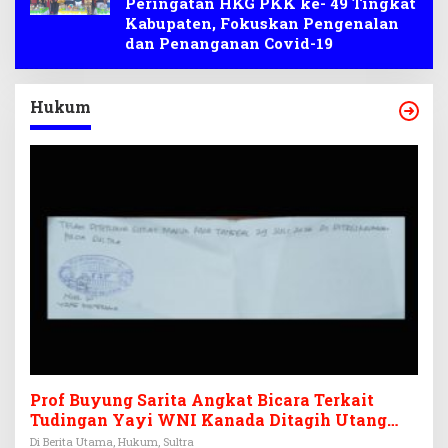
Peringatan HKG PKK ke- 49 Tingkat
Kabupaten, Fokuskan Pengenalan
dan Penanganan Covid-19
Hukum
Prof Buyung Sarita Angkat Bicara Terkait
Tudingan Yayi WNI Kanada Ditagih Utang
Rp3,6 Miliar
Di Berita Utama, Hukum, Sultra