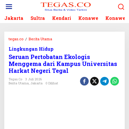
L
e
w
Jakarta
Sultra
Kendari
Konawe
Konawe S
a
t
i
k
tegas.co
/
Berita Utama
S
e
e
k
Lingkungan Hidup
r
o
Seruan Pertobatan Ekologis
u
n
a
Menggema dari Kampus Universitas
t
n
Harkat Negeri Tegal
e
P
n
e
Tegas.co
3 Juli 2026
Berita Utama
,
Jakarta
0 Dilihat
r
t
o
b
a
t
a
n