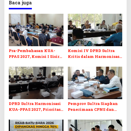
Baca juga
Pra-Pembahasan KUA-
Komisi IV DPRD Sultra
PPAS 2027, Komisi I Sisir
Kritis dalam Harmonisasi
Program Prioritas
KUA-PPAS 2027 dan
Berkelanjutan
Perubahan APBD 2026
DPRD Sultra Harmonisasi
Pemprov Sultra Siapkan
KUA-PPAS 2027, Prioritas
Penerimaan CPNS dan
Pendidikan, Kebudayaan,
PPPK 2027, DPRD Sultra
dan Pelunasan Utang
Desak Formasi Disabilitas
Infrastruktur