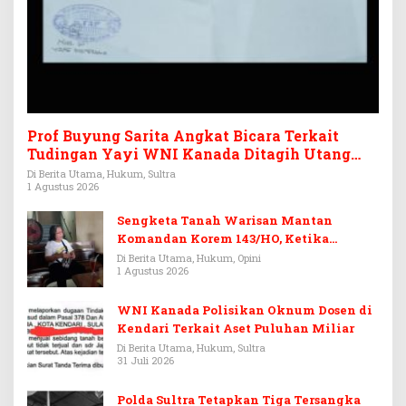
Prof Buyung Sarita Angkat Bicara Terkait
Tudingan Yayi WNI Kanada Ditagih Utang
Rp3,6 Miliar
Di Berita Utama, Hukum, Sultra
1 Agustus 2026
Sengketa Tanah Warisan Mantan
Komandan Korem 143/HO, Ketika
Warisan Menjadi Arena Pemerasan
Di Berita Utama, Hukum, Opini
1 Agustus 2026
WNI Kanada Polisikan Oknum Dosen di
Kendari Terkait Aset Puluhan Miliar
Di Berita Utama, Hukum, Sultra
31 Juli 2026
Polda Sultra Tetapkan Tiga Tersangka