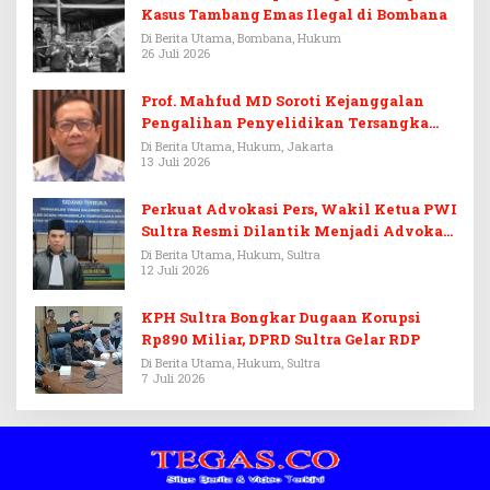
Kasus Tambang Emas Ilegal di Bombana
Di Berita Utama, Bombana, Hukum
26 Juli 2026
Prof. Mahfud MD Soroti Kejanggalan
Pengalihan Penyelidikan Tersangka
Febrie Adriansyah
Di Berita Utama, Hukum, Jakarta
13 Juli 2026
Perkuat Advokasi Pers, Wakil Ketua PWI
Sultra Resmi Dilantik Menjadi Advokat
PERADI
Di Berita Utama, Hukum, Sultra
12 Juli 2026
KPH Sultra Bongkar Dugaan Korupsi
Rp890 Miliar, DPRD Sultra Gelar RDP
Di Berita Utama, Hukum, Sultra
7 Juli 2026