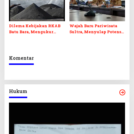
Dilema Kebijakan RKAB
Wajah Baru Pariwisata
Batu Bara, Mengukur
Sultra, Menyulap Potensi
Keseimbangan
Lokal Lewat Sentuhan
Penerimaan Negara dan
Digital dan Penguatan
Kepastian Investasi
Ekraf
Komentar
Hukum