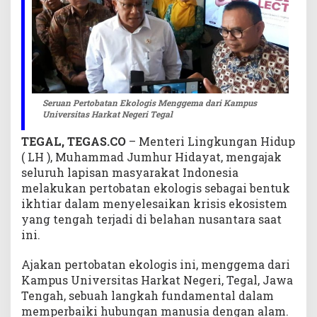
p
u
s
U
n
i
v
Seruan Pertobatan Ekologis Menggema dari Kampus
e
Universitas Harkat Negeri Tegal
r
TEGAL, TEGAS.CO
– Menteri Lingkungan Hidup
s
i
( LH ), Muhammad Jumhur Hidayat, mengajak
t
seluruh lapisan masyarakat Indonesia
a
melakukan pertobatan ekologis sebagai bentuk
s
ikhtiar dalam menyelesaikan krisis ekosistem
H
yang tengah terjadi di belahan nusantara saat
a
ini.
r
k
Ajakan pertobatan ekologis ini, menggema dari
a
Kampus Universitas Harkat Negeri, Tegal, Jawa
t
Tengah, sebuah langkah fundamental dalam
N
memperbaiki hubungan manusia dengan alam.
e