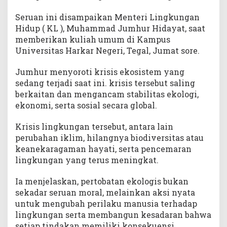
g
e
Seruan ini disampaikan Menteri Lingkungan
r
Hidup ( KL ), Muhammad Jumhur Hidayat, saat
i
memberikan kuliah umum di Kampus
T
Universitas Harkar Negeri, Tegal, Jumat sore.
e
g
Jumhur menyoroti krisis ekosistem yang
a
sedang terjadi saat ini. krisis tersebut saling
l
berkaitan dan mengancam stabilitas ekologi,
ekonomi, serta sosial secara global.
Krisis lingkungan tersebut, antara lain
perubahan iklim, hilangnya biodiversitas atau
keanekaragaman hayati, serta pencemaran
lingkungan yang terus meningkat.
Ia menjelaskan, pertobatan ekologis bukan
sekadar seruan moral, melainkan aksi nyata
untuk mengubah perilaku manusia terhadap
lingkungan serta membangun kesadaran bahwa
setiap tindakan memiliki konsekuensi