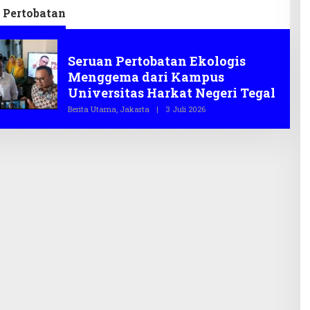
2026
Infrastruktur
 Pertobatan
Lingkungan Hidup
Seruan Pertobatan Ekologis
Menggema dari Kampus
Universitas Harkat Negeri Tegal
Berita Utama
,
Jakarta
|
3 Juli 2026
O
L
E
H
T
E
G
A
S
.
C
O