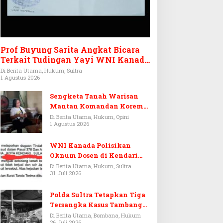
Prof Buyung Sarita Angkat Bicara
Terkait Tudingan Yayi WNI Kanada
Ditagih Utang Rp3,6 Miliar
Di Berita Utama, Hukum, Sultra
1 Agustus 2026
Sengketa Tanah Warisan
Mantan Komandan Korem
143/HO, Ketika Warisan
Di Berita Utama, Hukum, Opini
1 Agustus 2026
Menjadi Arena Pemerasan
WNI Kanada Polisikan
Oknum Dosen di Kendari
Terkait Aset Puluhan Miliar
Di Berita Utama, Hukum, Sultra
31 Juli 2026
Polda Sultra Tetapkan Tiga
Tersangka Kasus Tambang
Emas Ilegal di Bombana
Di Berita Utama, Bombana, Hukum
26 Juli 2026