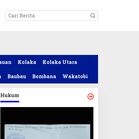
tutup
auan
Kolaka
Kolaka Utara
a
Baubau
Bombana
Wakatobi
Hukum