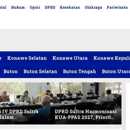
rial
Hukum
Opini
DPRD
Kesehatan
Olahraga
Pariwisata
e
Konawe Selatan
Konawe Utara
Konawe Kepul
Buton
Buton Selatan
Buton Tengah
Buton Utar
 IV DPRD Sultra
DPRD Sultra Harmonisasi
 dalam
KUA-PPAS 2027, Prioritas
nisasi KUA-PPAS
Pendidikan, Kebudayaan,
an Perubahan
dan Pelunasan Utang