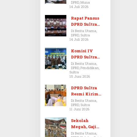
DPRD, Muna
Dugaan Jual
14 Juli 2026
Beli Tanah
Bermasalah di
Rapat Pansus
Muna
DPRD Sultra
Diskors Dua
Di Berita Utama,
DPRD, Sultra
Kali Akibat
14 Juli 2026
Ketidakhadira
n Pj Sekda
Komisi IV
DPRD Sultra
Kawal Hak
Di Berita Utama,
DPRD, Pendidikan,
Guru,
Sultra
Rencanakan
15 Juni 2026
Revisi Perda
Pendidikan
DPRD Sultra
Resmi Kirim
Aspirasi Tolak
Di Berita Utama,
DPRD, Sultra
Peraturan
11 Juni 2026
BPOM No. 5
Tahun 2026 ke
Sekolah
Komisi IX DPR
Megah, Gaji
RI
Guru Berdarah-
Di Berita Utama,