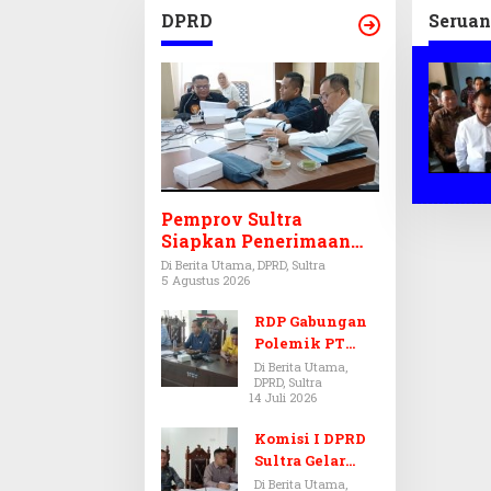
APBD 
DPRD
Seruan
Pemprov Sultra
Siapkan Penerimaan
CPNS dan PPPK 2027,
Di Berita Utama, DPRD, Sultra
5 Agustus 2026
DPRD Sultra Desak
Formasi Disabilitas
RDP Gabungan
Polemik PT
Antam-SJS
Di Berita Utama,
DPRD, Sultra
Kolaka
14 Juli 2026
Ditunda,
Komisi III dan
Komisi I DPRD
IV Menunggu
Sultra Gelar
Hasil Audit BPK
RDP, Ungkap
Di Berita Utama,