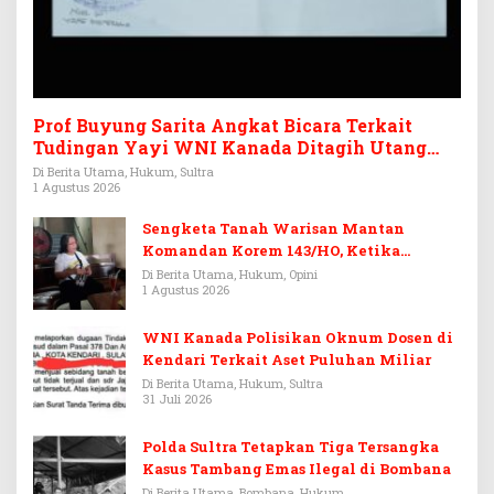
Prof Buyung Sarita Angkat Bicara Terkait
Tudingan Yayi WNI Kanada Ditagih Utang
Rp3,6 Miliar
Di Berita Utama, Hukum, Sultra
1 Agustus 2026
Sengketa Tanah Warisan Mantan
Komandan Korem 143/HO, Ketika
Warisan Menjadi Arena Pemerasan
Di Berita Utama, Hukum, Opini
1 Agustus 2026
WNI Kanada Polisikan Oknum Dosen di
Kendari Terkait Aset Puluhan Miliar
Di Berita Utama, Hukum, Sultra
31 Juli 2026
Polda Sultra Tetapkan Tiga Tersangka
Kasus Tambang Emas Ilegal di Bombana
Di Berita Utama, Bombana, Hukum