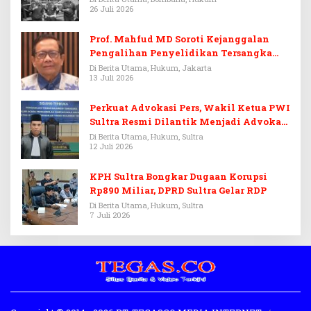
26 Juli 2026
Prof. Mahfud MD Soroti Kejanggalan
Pengalihan Penyelidikan Tersangka
Febrie Adriansyah
Di Berita Utama, Hukum, Jakarta
13 Juli 2026
Perkuat Advokasi Pers, Wakil Ketua PWI
Sultra Resmi Dilantik Menjadi Advokat
PERADI
Di Berita Utama, Hukum, Sultra
12 Juli 2026
KPH Sultra Bongkar Dugaan Korupsi
Rp890 Miliar, DPRD Sultra Gelar RDP
Di Berita Utama, Hukum, Sultra
7 Juli 2026