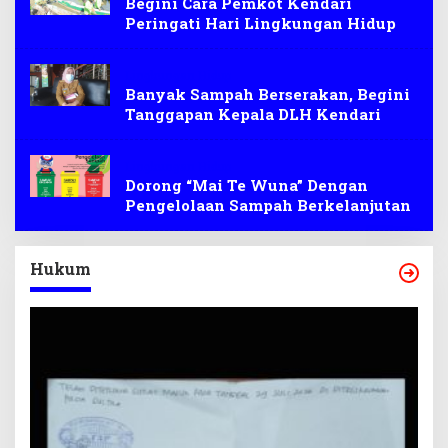
Begini Cara Pemkot Kendari
Peringati Hari Lingkungan Hidup
Lingkungan Hidup
Banyak Sampah Berserakan, Begini
Tanggapan Kepala DLH Kendari
Lingkungan Hidup
Dorong “Mai Te Wuna” Dengan
Pengelolaan Sampah Berkelanjutan
Hukum