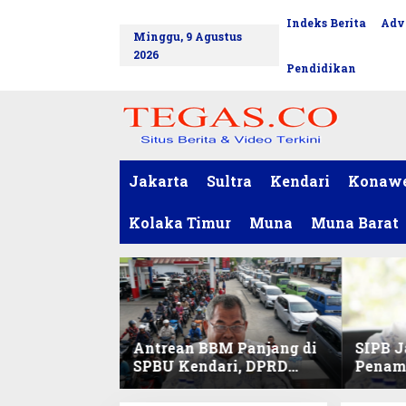
L
Indeks Berita
Adv
tutup
e
Minggu, 9 Agustus
w
2026
a
Pendidikan
t
i
k
e
k
o
Jakarta
Sultra
Kendari
Konaw
n
t
Kolaka Timur
Muna
Muna Barat
e
n
Antrean BBM Panjang di
SIPB J
SPBU Kendari, DPRD
Penam
Sultra Duga Sistem
Komod
Barcode Curang
C di Su