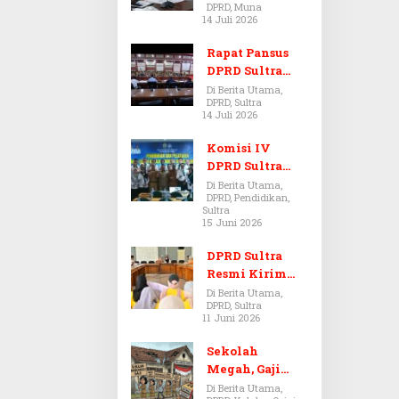
DPRD, Muna
Dugaan Jual
14 Juli 2026
Beli Tanah
Bermasalah di
Rapat Pansus
Muna
DPRD Sultra
Diskors Dua
Di Berita Utama,
DPRD, Sultra
Kali Akibat
14 Juli 2026
Ketidakhadira
n Pj Sekda
Komisi IV
DPRD Sultra
Kawal Hak
Di Berita Utama,
DPRD, Pendidikan,
Guru,
Sultra
Rencanakan
15 Juni 2026
Revisi Perda
Pendidikan
DPRD Sultra
Resmi Kirim
Aspirasi Tolak
Di Berita Utama,
DPRD, Sultra
Peraturan
11 Juni 2026
BPOM No. 5
Tahun 2026 ke
Sekolah
Komisi IX DPR
Megah, Gaji
RI
Guru Berdarah-
Di Berita Utama,