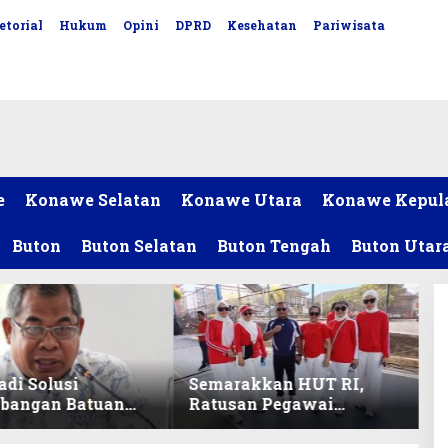
etorial
Hukum
Opini
DPRD
Kesehatan
Pariwisata
e
Konawe Selatan
Konawe Utara
Konawe Kepul
Buton
Buton Selatan
Buton Tengah
Buton Utar
adi Solusi
Semarakkan HUT RI,
bangan Batuan
Ratusan Pegawai
itas ex-Golongan
Sekretariat DPRD Sultra
ltra
Ikuti Lomba Bola Gotong