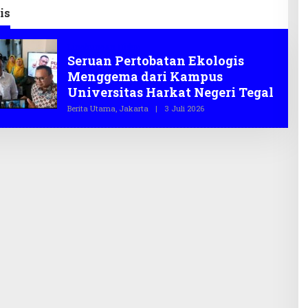
is
Lingkungan Hidup
Seruan Pertobatan Ekologis
Menggema dari Kampus
Universitas Harkat Negeri Tegal
Berita Utama
,
Jakarta
|
3 Juli 2026
O
L
E
H
T
E
G
A
S
.
C
O