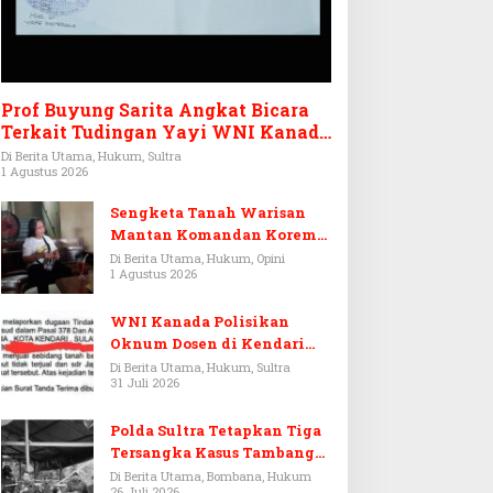
Prof Buyung Sarita Angkat Bicara
Terkait Tudingan Yayi WNI Kanada
Ditagih Utang Rp3,6 Miliar
Di Berita Utama, Hukum, Sultra
1 Agustus 2026
Sengketa Tanah Warisan
Mantan Komandan Korem
143/HO, Ketika Warisan
Di Berita Utama, Hukum, Opini
1 Agustus 2026
Menjadi Arena Pemerasan
WNI Kanada Polisikan
Oknum Dosen di Kendari
Terkait Aset Puluhan Miliar
Di Berita Utama, Hukum, Sultra
31 Juli 2026
Polda Sultra Tetapkan Tiga
Tersangka Kasus Tambang
Emas Ilegal di Bombana
Di Berita Utama, Bombana, Hukum
26 Juli 2026