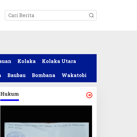
tutup
auan
Kolaka
Kolaka Utara
a
Baubau
Bombana
Wakatobi
Hukum