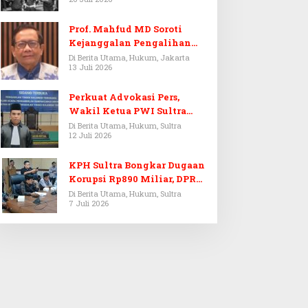
Prof. Mahfud MD Soroti
Kejanggalan Pengalihan
Penyelidikan Tersangka
Di Berita Utama, Hukum, Jakarta
13 Juli 2026
Febrie Adriansyah
Perkuat Advokasi Pers,
Wakil Ketua PWI Sultra
Resmi Dilantik Menjadi
Di Berita Utama, Hukum, Sultra
12 Juli 2026
Advokat PERADI
KPH Sultra Bongkar Dugaan
Korupsi Rp890 Miliar, DPRD
Sultra Gelar RDP
Di Berita Utama, Hukum, Sultra
7 Juli 2026