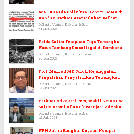
WNI Kanada Polisikan Oknum Dosen di
Kendari Terkait Aset Puluhan Miliar
Di Berita Utama, Hukum, Sultra
31 Juli 2026
Polda Sultra Tetapkan Tiga Tersangka
Kasus Tambang Emas Ilegal di Bombana
Di Berita Utama, Bombana, Hukum
26 Juli 2026
Prof. Mahfud MD Soroti Kejanggalan
Pengalihan Penyelidikan Tersangka
Febrie Adriansyah
Di Berita Utama, Hukum, Jakarta
13 Juli 2026
Perkuat Advokasi Pers, Wakil Ketua PWI
Sultra Resmi Dilantik Menjadi Advokat
PERADI
Di Berita Utama, Hukum, Sultra
12 Juli 2026
KPH Sultra Bongkar Dugaan Korupsi