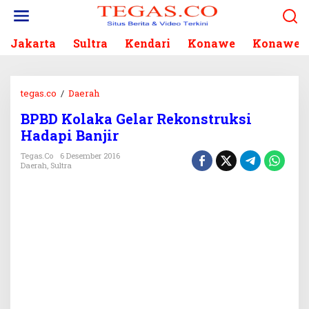
L
e
w
Jakarta
Sultra
Kendari
Konawe
Konawe S
a
t
i
k
tegas.co
/
Daerah
B
e
P
k
BPBD Kolaka Gelar Rekonstruksi
B
o
Hadapi Banjir
D
n
K
Tegas.co
6 Desember 2016
t
o
Daerah
,
Sultra
e
l
n
a
k
a
G
e
l
a
r
R