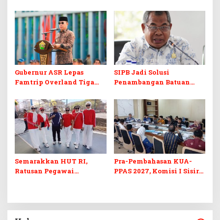
Sultra Duga Sistem
Digitalisasi UMKM
Barcode Curang
Gubernur ASR Lepas
SIPB Jadi Solusi
Famtrip Overland Tiga
Penambangan Batuan
Kabupaten, Promosikan
Komoditas ex-Golongan C
Destinasi Unggulan
di Sultra
Daratan Sultra
Semarakkan HUT RI,
Pra-Pembahasan KUA-
Ratusan Pegawai
PPAS 2027, Komisi I Sisir
Sekretariat DPRD Sultra
Program Prioritas
Ikuti Lomba Bola Gotong
Berkelanjutan