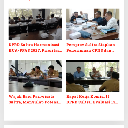
Program Prioritas
KUA-PPAS 2027 dan
Berkelanjutan
Perubahan APBD 2026
DPRD Sultra Harmonisasi
Pemprov Sultra Siapkan
KUA-PPAS 2027, Prioritas
Penerimaan CPNS dan
Pendidikan, Kebudayaan,
PPPK 2027, DPRD Sultra
dan Pelunasan Utang
Desak Formasi Disabilitas
Infrastruktur
Wajah Baru Pariwisata
Rapat Kerja Komisi II
Sultra, Menyulap Potensi
DPRD Sultra, Evaluasi 13
Lokal Lewat Sentuhan
OPD
Digital dan Penguatan
Ekraf