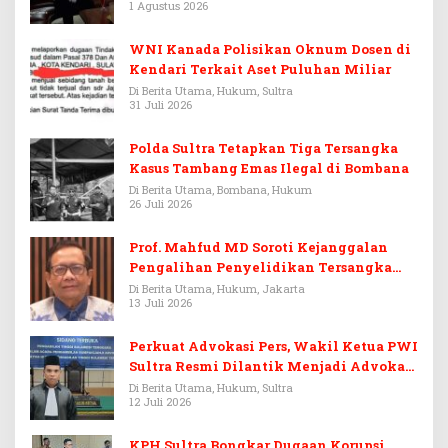
1 Agustus 2026
WNI Kanada Polisikan Oknum Dosen di
Kendari Terkait Aset Puluhan Miliar
Di Berita Utama, Hukum, Sultra
31 Juli 2026
Polda Sultra Tetapkan Tiga Tersangka
Kasus Tambang Emas Ilegal di Bombana
Di Berita Utama, Bombana, Hukum
26 Juli 2026
Prof. Mahfud MD Soroti Kejanggalan
Pengalihan Penyelidikan Tersangka
Febrie Adriansyah
Di Berita Utama, Hukum, Jakarta
13 Juli 2026
Perkuat Advokasi Pers, Wakil Ketua PWI
Sultra Resmi Dilantik Menjadi Advokat
PERADI
Di Berita Utama, Hukum, Sultra
12 Juli 2026
KPH Sultra Bongkar Dugaan Korupsi