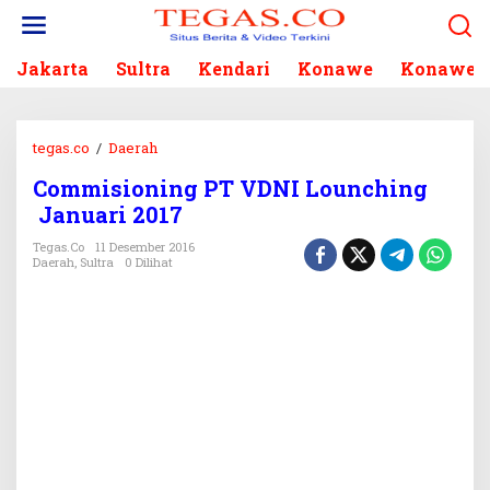
L
e
w
Jakarta
Sultra
Kendari
Konawe
Konawe S
a
t
i
k
tegas.co
/
Daerah
C
e
o
k
Commisioning PT VDNI Lounching
m
o
Januari 2017
m
n
i
Tegas.co
11 Desember 2016
t
s
Daerah
,
Sultra
0 Dilihat
e
i
n
o
n
i
n
g
P
T
V
D