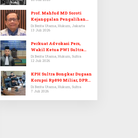
Prof. Mahfud MD Soroti
Kejanggalan Pengalihan
Penyelidikan Tersangka
Di Berita Utama, Hukum, Jakarta
13 Juli 2026
Febrie Adriansyah
Perkuat Advokasi Pers,
Wakil Ketua PWI Sultra
Resmi Dilantik Menjadi
Di Berita Utama, Hukum, Sultra
12 Juli 2026
Advokat PERADI
KPH Sultra Bongkar Dugaan
Korupsi Rp890 Miliar, DPRD
Sultra Gelar RDP
Di Berita Utama, Hukum, Sultra
7 Juli 2026