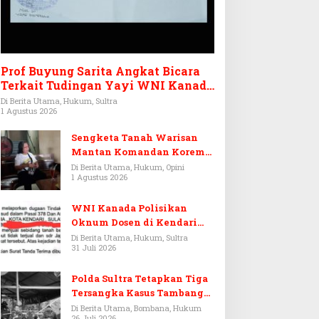
Prof Buyung Sarita Angkat Bicara
Terkait Tudingan Yayi WNI Kanada
Ditagih Utang Rp3,6 Miliar
Di Berita Utama, Hukum, Sultra
1 Agustus 2026
Sengketa Tanah Warisan
Mantan Komandan Korem
143/HO, Ketika Warisan
Di Berita Utama, Hukum, Opini
1 Agustus 2026
Menjadi Arena Pemerasan
WNI Kanada Polisikan
Oknum Dosen di Kendari
Terkait Aset Puluhan Miliar
Di Berita Utama, Hukum, Sultra
31 Juli 2026
Polda Sultra Tetapkan Tiga
Tersangka Kasus Tambang
Emas Ilegal di Bombana
Di Berita Utama, Bombana, Hukum
26 Juli 2026