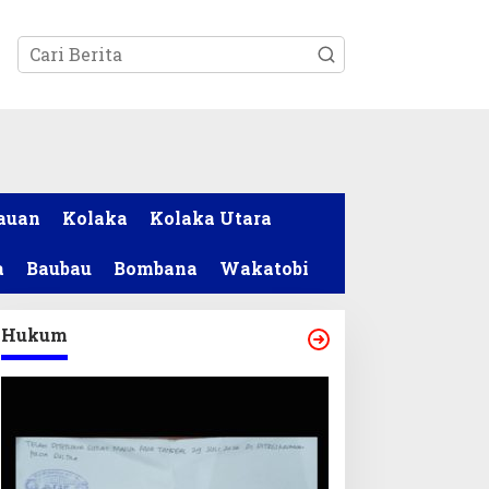
tutup
auan
Kolaka
Kolaka Utara
a
Baubau
Bombana
Wakatobi
Hukum