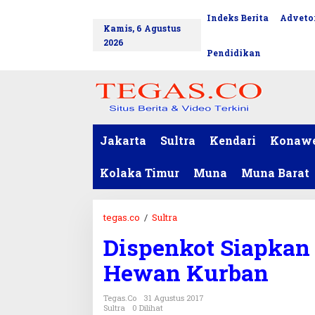
L
Indeks Berita
Advetor
tutup
e
Kamis, 6 Agustus
w
2026
a
Pendidikan
t
i
k
e
k
o
Jakarta
Sultra
Kendari
Konaw
n
t
Kolaka Timur
Muna
Muna Barat
e
n
tegas.co
/
Sultra
D
i
Dispenkot Siapkan 
s
p
Hewan Kurban
e
n
Tegas.co
31 Agustus 2017
k
Sultra
0 Dilihat