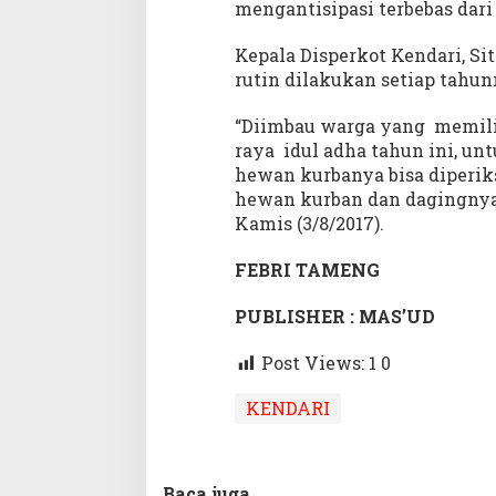
mengantisipasi terbebas dari
Kepala Disperkot Kendari, Si
rutin dilakukan setiap tahunn
“Diimbau warga yang memili
raya idul adha tahun ini, un
hewan kurbanya bisa diperik
hewan kurban dan dagingnya 
Kamis (3/8/2017).
FEBRI TAMENG
PUBLISHER : MAS’UD
Post Views: 1
0
KENDARI
Baca juga