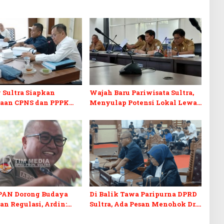
 Sultra Siapkan
Wajah Baru Pariwisata Sultra,
aan CPNS dan PPPK
Menyulap Potensi Lokal Lewat
RD Sultra Desak
Sentuhan Digital dan
Disabilitas
Penguatan Ekraf
 PAN Dorong Budaya
Di Balik Tawa Paripurna DPRD
n Regulasi, Ardin:
Sultra, Ada Pesan Menohok Dr.
da Lagi Rapat Batal
H. Ardin Soal Nasib APBD
Tidak Quorum