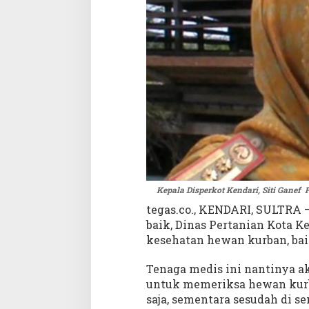
k
s
a
H
e
w
a
n
K
u
r
b
a
n
Kepala Disperkot Kendari, Siti Gane
tegas.co., KENDARI, SULTRA 
baik, Dinas Pertanian Kota K
kesehatan hewan kurban, ba
Tenaga medis ini nantinya ak
untuk memeriksa hewan kurba
saja, sementara sesudah di se