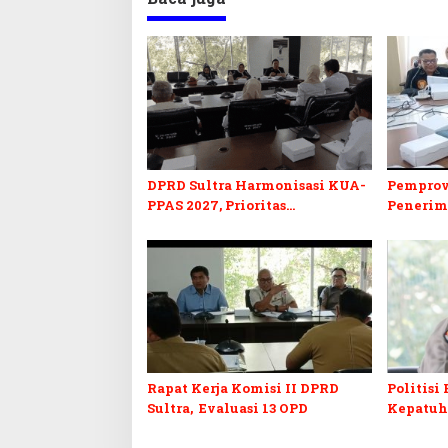
DPRD Sultra Harmonisasi KUA-
Pemprov
PPAS 2027, Prioritas
Penerim
Pendidikan, Kebudayaan, dan
2027, DP
Pelunasan Utang Infrastruktur
Formasi 
Rapat Kerja Komisi II DPRD
Politisi
Sultra, Evaluasi 13 OPD
Kepatuha
Jangan A
Karena 