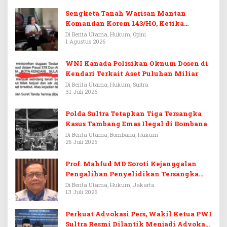
Sengketa Tanah Warisan Mantan
Komandan Korem 143/HO, Ketika
Warisan Menjadi Arena Pemerasan
Di Berita Utama, Hukum, Opini
1 Agustus 2026
WNI Kanada Polisikan Oknum Dosen di
Kendari Terkait Aset Puluhan Miliar
Di Berita Utama, Hukum, Sultra
31 Juli 2026
Polda Sultra Tetapkan Tiga Tersangka
Kasus Tambang Emas Ilegal di Bombana
Di Berita Utama, Bombana, Hukum
26 Juli 2026
Prof. Mahfud MD Soroti Kejanggalan
Pengalihan Penyelidikan Tersangka
Febrie Adriansyah
Di Berita Utama, Hukum, Jakarta
13 Juli 2026
Perkuat Advokasi Pers, Wakil Ketua PWI
Sultra Resmi Dilantik Menjadi Advokat