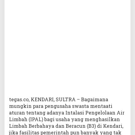
e
m
e
r
i
n
t
a
h
S
a
j
a
B
a
n
y
tegas.co, KENDARI, SULTRA – Bagaimana
a
mungkin para pengusaha swasta mentaati
k
aturan tentang adanya Intalasi Pengelolaan Air
Y
Limbah (IPAL) bagi usaha yang menghasilkan
a
Limbah Berbahaya dan Beracun (B3) di Kendari,
n
jika fasilitas pemerintah pun banyak yang tak
g