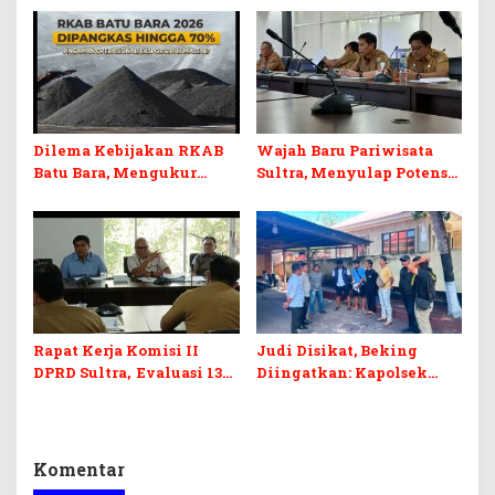
dan Pelunasan Utang
Desak Formasi Disabilitas
Infrastruktur
Dilema Kebijakan RKAB
Wajah Baru Pariwisata
Batu Bara, Mengukur
Sultra, Menyulap Potensi
Keseimbangan
Lokal Lewat Sentuhan
Penerimaan Negara dan
Digital dan Penguatan
Kepastian Investasi
Ekraf
Rapat Kerja Komisi II
Judi Disikat, Beking
DPRD Sultra, Evaluasi 13
Diingatkan: Kapolsek
OPD
Murhum Tegaskan Tak
Ada yang Kebal Hukum
Komentar