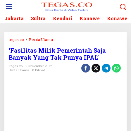
L
e
w
Jakarta
Sultra
Kendari
Konawe
Konawe S
a
t
i
k
tegas.co
/
Berita Utama
'
e
F
k
‘Fasilitas Milik Pemerintah Saja
a
o
Banyak Yang Tak Punya IPAL’
s
n
i
Tegas.co
9 November 2017
t
l
Berita Utama
0 Dilihat
e
i
n
t
a
s
M
i
l
i
k
P