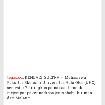
,
M
a
h
a
s
i
s
w
a
U
H
O
S
e
m
e
tegas.co
,, KENDARI, SULTRA – Mahasiswa
s
Fakultas Ekonomi Universitas Halu Oleo (UHO)
t
semester 7 diringkus polisi saat hendak
e
mejemput paket narkoba jenis shabu kiriman
r
dari Malang.
7
D