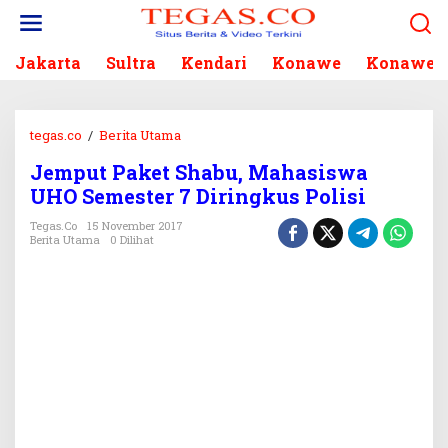
L
e
w
Jakarta
Sultra
Kendari
Konawe
Konawe S
a
t
i
k
tegas.co
/
Berita Utama
J
e
e
k
Jemput Paket Shabu, Mahasiswa
m
o
UHO Semester 7 Diringkus Polisi
p
n
u
Tegas.co
15 November 2017
t
t
Berita Utama
0 Dilihat
e
P
n
a
k
e
t
S
h
a
b
u