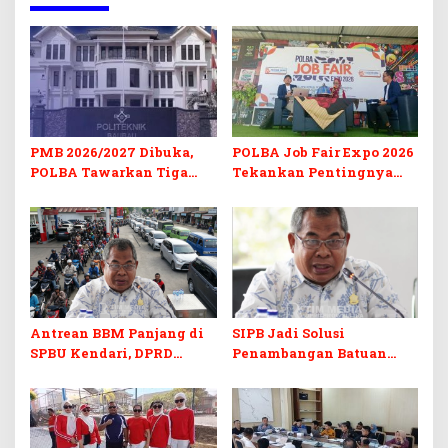
PMB 2026/2027 Dibuka,
POLBA Job Fair Expo 2026
POLBA Tawarkan Tiga
Tekankan Pentingnya
Prodi Baru dan Program
Skill dan Sertifikasi di Era
Kuliah Gratis
Digital
Antrean BBM Panjang di
SIPB Jadi Solusi
SPBU Kendari, DPRD
Penambangan Batuan
Sultra Duga Sistem
Komoditas ex-Golongan C
Barcode Curang
di Sultra