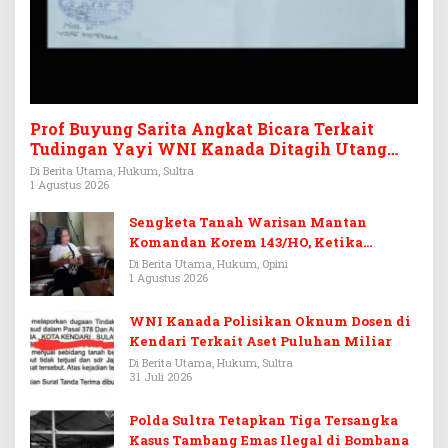
Prof Buyung Sarita Angkat Bicara Terkait
Tudingan Yayi WNI Kanada Ditagih Utang
Rp3,6 Miliar
Di Berita Utama, Hukum, Sultra
1 Agustus 2026
Sengketa Tanah Warisan Mantan
Komandan Korem 143/HO, Ketika
Warisan Menjadi Arena Pemerasan
Di Berita Utama, Hukum, Opini
1 Agustus 2026
WNI Kanada Polisikan Oknum Dosen di
Kendari Terkait Aset Puluhan Miliar
Di Berita Utama, Hukum, Sultra
31 Juli 2026
Polda Sultra Tetapkan Tiga Tersangka
Kasus Tambang Emas Ilegal di Bombana