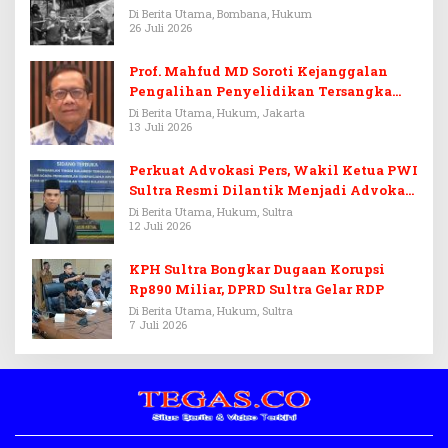
Di Berita Utama, Bombana, Hukum
26 Juli 2026
Prof. Mahfud MD Soroti Kejanggalan
Pengalihan Penyelidikan Tersangka
Febrie Adriansyah
Di Berita Utama, Hukum, Jakarta
13 Juli 2026
Perkuat Advokasi Pers, Wakil Ketua PWI
Sultra Resmi Dilantik Menjadi Advokat
PERADI
Di Berita Utama, Hukum, Sultra
12 Juli 2026
KPH Sultra Bongkar Dugaan Korupsi
Rp890 Miliar, DPRD Sultra Gelar RDP
Di Berita Utama, Hukum, Sultra
7 Juli 2026