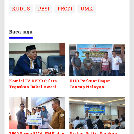
KUDUS
PBSI
PRODI
UMK
Baca juga
Komisi IV DPRD Sultra
UHO Perkuat Bagan
Tegaskan Bakal Awasi
Tancap Nelayan
Ketat Penyaluran PIP,
Tinanggea
Ancam Tindak Sekolah
yang Menyimpang
3.500 Siswa SMA, SMK, dan
Dikbud Sultra Siapkan