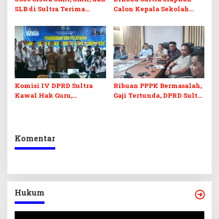
SLB di Sultra Terima
Calon Kepala Sekolah
Bantuan Pendidikan
Berintegritas Lewat
Pelatihan BCKS
Komisi IV DPRD Sultra
Ribuan PPPK Bermasalah,
Kawal Hak Guru,
Gaji Tertunda, DPRD Sultra
Rencanakan Revisi Perda
Bertindak
Pendidikan
Komentar
Hukum