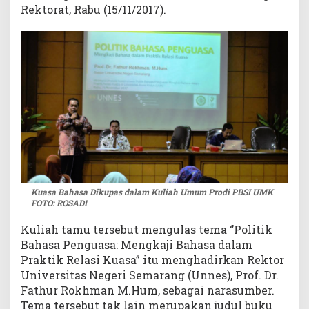
Rektorat, Rabu (15/11/2017).
i
P
B
S
I
U
M
K
Kuasa Bahasa Dikupas dalam Kuliah Umum Prodi PBSI UMK
FOTO: ROSADI
Kuliah tamu tersebut mengulas tema ‘’Politik
Bahasa Penguasa: Mengkaji Bahasa dalam
Praktik Relasi Kuasa” itu menghadirkan Rektor
Universitas Negeri Semarang (Unnes), Prof. Dr.
Fathur Rokhman M.Hum, sebagai narasumber.
Tema tersebut tak lain merupakan judul buku