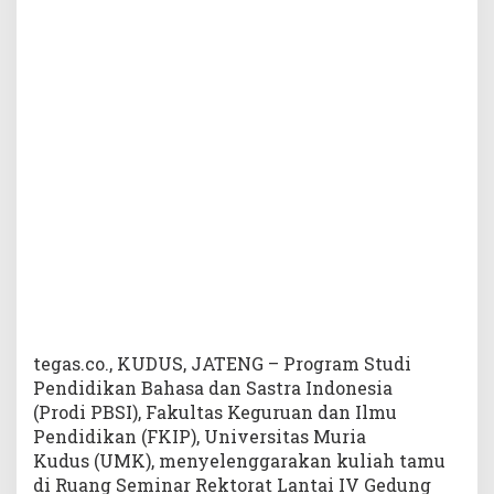
a
s
d
a
l
a
m
K
u
l
i
a
h
U
m
u
tegas.co., KUDUS, JATENG
– Program Studi
m
Pendidikan Bahasa dan Sastra Indonesia
(Prodi PBSI), Fakultas Keguruan dan Ilmu
P
Pendidikan (FKIP), Universitas Muria
r
Kudus (UMK), menyelenggarakan kuliah tamu
o
di Ruang Seminar Rektorat Lantai IV Gedung
d