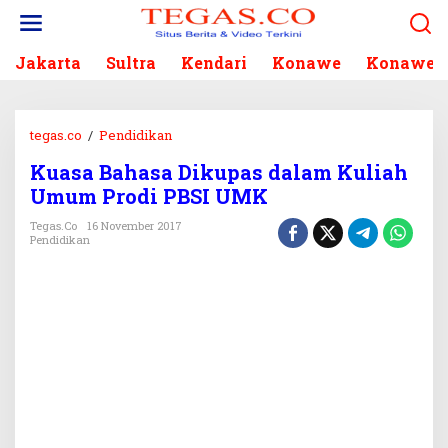
L
e
w
Jakarta
Sultra
Kendari
Konawe
Konawe S
a
t
i
k
tegas.co
/
Pendidikan
K
e
u
k
Kuasa Bahasa Dikupas dalam Kuliah
a
o
Umum Prodi PBSI UMK
s
n
a
Tegas.co
16 November 2017
t
B
Pendidikan
e
a
n
h
a
s
a
D
i
k
u
p