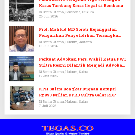
Kasus Tambang Emas Ilegal di Bombana
Di Berita Utama, Bombana, Hukum
26 Juli 2026
Prof. Mahfud MD Soroti Kejanggalan
Pengalihan Penyelidikan Tersangka
Febrie Adriansyah
Di Berita Utama, Hukum, Jakarta
13 Juli 2026
Perkuat Advokasi Pers, Wakil Ketua PWI
Sultra Resmi Dilantik Menjadi Advokat
PERADI
Di Berita Utama, Hukum, Sultra
12 Juli 2026
KPH Sultra Bongkar Dugaan Korupsi
Rp890 Miliar, DPRD Sultra Gelar RDP
Di Berita Utama, Hukum, Sultra
7 Juli 2026