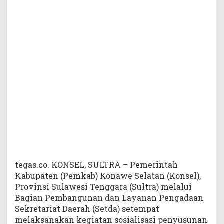
L
u
n
c
u
r
k
a
n
P
r
o
g
r
a
m
P
tegas.co. KONSEL, SULTRA – Pemerintah
e
Kabupaten (Pemkab) Konawe Selatan (Konsel),
m
Provinsi Sulawesi Tenggara (Sultra) melalui
b
Bagian Pembangunan dan Layanan Pengadaan
a
Sekretariat Daerah (Setda) setempat
n
melaksanakan kegiatan sosialisasi penyusunan
g