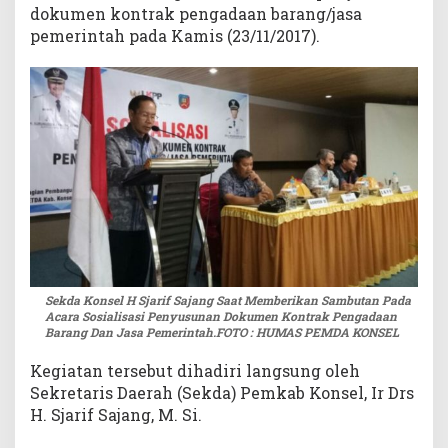
dokumen kontrak pengadaan barang/jasa
u
pemerintah pada Kamis (23/11/2017).
n
a
n
M
u
l
t
i
Y
e
a
r
s
Sekda Konsel H Sjarif Sajang Saat Memberikan Sambutan Pada
Acara Sosialisasi Penyusunan Dokumen Kontrak Pengadaan
Barang Dan Jasa Pemerintah.FOTO : HUMAS PEMDA KONSEL
Kegiatan tersebut dihadiri langsung oleh
Sekretaris Daerah (Sekda) Pemkab Konsel, Ir Drs
H. Sjarif Sajang, M. Si.