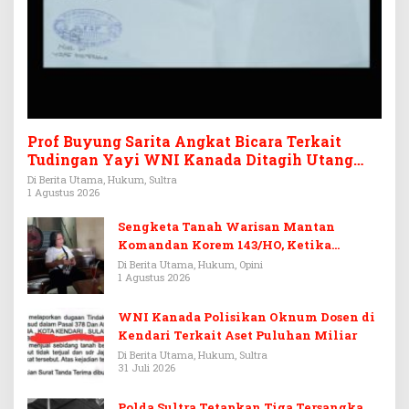
Prof Buyung Sarita Angkat Bicara Terkait
Tudingan Yayi WNI Kanada Ditagih Utang
Rp3,6 Miliar
Di Berita Utama, Hukum, Sultra
1 Agustus 2026
Sengketa Tanah Warisan Mantan
Komandan Korem 143/HO, Ketika
Warisan Menjadi Arena Pemerasan
Di Berita Utama, Hukum, Opini
1 Agustus 2026
WNI Kanada Polisikan Oknum Dosen di
Kendari Terkait Aset Puluhan Miliar
Di Berita Utama, Hukum, Sultra
31 Juli 2026
Polda Sultra Tetapkan Tiga Tersangka