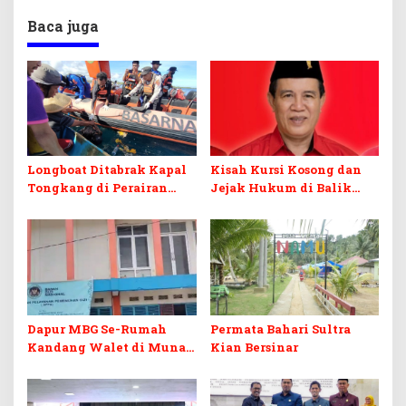
Baca juga
Longboat Ditabrak Kapal
Kisah Kursi Kosong dan
Tongkang di Perairan
Jejak Hukum di Balik
Muna, Satu Korban
Pelantikan PAW anggota
Ditemukan Meninggal,
DPRD Koltim
Satu Masih Dicari
Dapur MBG Se-Rumah
Permata Bahari Sultra
Kandang Walet di Muna,
Kian Bersinar
AP2 Sultra Prihatin