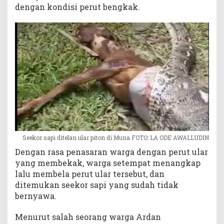
dengan kondisi perut bengkak.
a
P
e
r
u
t
n
y
a
Seekor sapi ditelan ular piton di Muna FOTO: LA ODE AWALLUDIN
Dengan rasa penasaran warga dengan perut ular
yang membekak, warga setempat menangkap
lalu membela perut ular tersebut, dan
ditemukan seekor sapi yang sudah tidak
bernyawa.
Menurut salah seorang warga Ardan