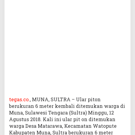
e
k
o
r
S
a
p
i
d
i
M
u
n
a
,
W
a
tegas.co
., MUNA, SULTRA – Ular piton
r
berukuran 6 meter kembali ditemukan warga di
g
Muna, Sulawesi Tengara (Sultra) Minggu, 12
a
Agustus 2018. Kali ini ular pit on ditemukan
B
warga Desa Matarawa, Kecamatan Watopute
e
Kabupaten Muna, Sultra berukuran 6 meter
l