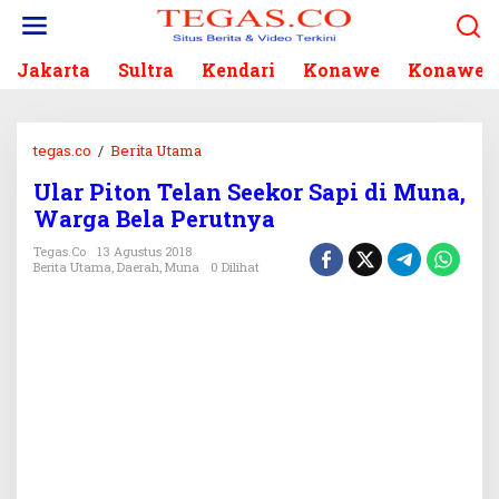
L
e
w
Jakarta
Sultra
Kendari
Konawe
Konawe S
a
t
i
k
tegas.co
/
Berita Utama
U
e
l
k
Ular Piton Telan Seekor Sapi di Muna,
a
o
Warga Bela Perutnya
r
n
P
Tegas.co
13 Agustus 2018
t
i
Berita Utama
,
Daerah
,
Muna
0 Dilihat
e
t
n
o
n
T
e
l
a
n
S
e