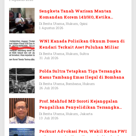
Sengketa Tanah Warisan Mantan
Komandan Korem 143/HO, Ketika
Warisan Menjadi Arena Pemerasan
Di Berita Utama, Hukum, Opini
1 Agustus 2026
WNI Kanada Polisikan Oknum Dosen di
Kendari Terkait Aset Puluhan Miliar
Di Berita Utama, Hukum, Sultra
31 Juli 2026
Polda Sultra Tetapkan Tiga Tersangka
Kasus Tambang Emas Ilegal di Bombana
Di Berita Utama, Bombana, Hukum
26 Juli 2026
Prof. Mahfud MD Soroti Kejanggalan
Pengalihan Penyelidikan Tersangka
Febrie Adriansyah
Di Berita Utama, Hukum, Jakarta
13 Juli 2026
Perkuat Advokasi Pers, Wakil Ketua PWI