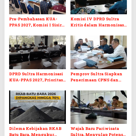
Pra-Pembahasan KUA-
Komisi IV DPRD Sultra
PPAS 2027, Komisi I Sisir
Kritis dalam Harmonisasi
Program Prioritas
KUA-PPAS 2027 dan
Berkelanjutan
Perubahan APBD 2026
DPRD Sultra Harmonisasi
Pemprov Sultra Siapkan
KUA-PPAS 2027, Prioritas
Penerimaan CPNS dan
Pendidikan, Kebudayaan,
PPPK 2027, DPRD Sultra
dan Pelunasan Utang
Desak Formasi Disabilitas
Infrastruktur
Dilema Kebijakan RKAB
Wajah Baru Pariwisata
Batu Bara, Mengukur
Sultra, Menyulap Potensi