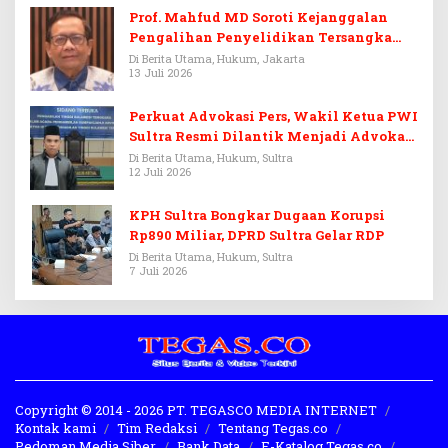
Prof. Mahfud MD Soroti Kejanggalan
Pengalihan Penyelidikan Tersangka
Febrie Adriansyah
Di Berita Utama, Hukum, Jakarta
13 Juli 2026
Perkuat Advokasi Pers, Wakil Ketua PWI
Sultra Resmi Dilantik Menjadi Advokat
PERADI
Di Berita Utama, Hukum, Sultra
12 Juli 2026
KPH Sultra Bongkar Dugaan Korupsi
Rp890 Miliar, DPRD Sultra Gelar RDP
Di Berita Utama, Hukum, Sultra
7 Juli 2026
Copyright © 2014 - 2026 PT. TEGASCO MEDIA INTERNET
Kontak kami
Tim Redaksi
Tentang Tegas.co
Pedoman Media Siber
Bank Data
E-Katalog Tegas.co