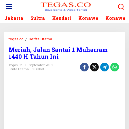
L
e
w
Jakarta
Sultra
Kendari
Konawe
Konawe S
a
t
i
k
tegas.co
/
Berita Utama
M
e
e
k
Meriah, Jalan Santai 1 Muharram
r
o
1440 H Tahun Ini
i
n
a
Tegas.co
11 September 2018
t
h
Berita Utama
0 Dilihat
e
,
n
J
a
l
a
n
S
a
n
t