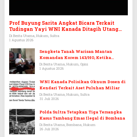
Prof Buyung Sarita Angkat Bicara Terkait
Tudingan Yayi WNI Kanada Ditagih Utang
Rp3,6 Miliar
Di Berita Utama, Hukum, Sultra
1 Agustus 2026
Sengketa Tanah Warisan Mantan
Komandan Korem 143/HO, Ketika
Warisan Menjadi Arena Pemerasan
Di Berita Utama, Hukum, Opini
1 Agustus 2026
WNI Kanada Polisikan Oknum Dosen di
Kendari Terkait Aset Puluhan Miliar
Di Berita Utama, Hukum, Sultra
31 Juli 2026
Polda Sultra Tetapkan Tiga Tersangka
Kasus Tambang Emas Ilegal di Bombana
Di Berita Utama, Bombana, Hukum
26 Juli 2026