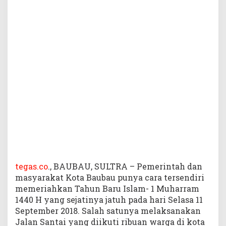
a
i
1
M
u
h
a
r
r
a
m
1
4
4
0
H
T
tegas.co
., BAUBAU, SULTRA – Pemerintah dan
a
masyarakat Kota Baubau punya cara tersendiri
h
memeriahkan Tahun Baru Islam- 1 Muharram
u
1440 H yang sejatinya jatuh pada hari Selasa 11
n
September 2018. Salah satunya melaksanakan
I
Jalan Santai yang diikuti ribuan warga di kota
n