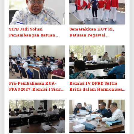
SIPB Jadi Solusi
Semarakkan HUT RI,
Penambangan Batuan
Ratusan Pegawai
Komoditas ex-Golongan C
Sekretariat DPRD Sultra
di Sultra
Ikuti Lomba Bola Gotong
Pra-Pembahasan KUA-
Komisi IV DPRD Sultra
PPAS 2027, Komisi I Sisir
Kritis dalam Harmonisasi
Program Prioritas
KUA-PPAS 2027 dan
Berkelanjutan
Perubahan APBD 2026