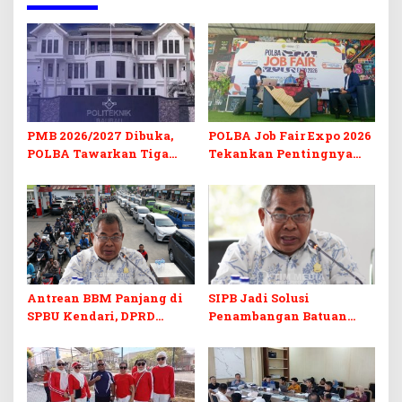
PMB 2026/2027 Dibuka,
POLBA Job Fair Expo 2026
POLBA Tawarkan Tiga
Tekankan Pentingnya
Prodi Baru dan Program
Skill dan Sertifikasi di Era
Kuliah Gratis
Digital
Antrean BBM Panjang di
SIPB Jadi Solusi
SPBU Kendari, DPRD
Penambangan Batuan
Sultra Duga Sistem
Komoditas ex-Golongan C
Barcode Curang
di Sultra