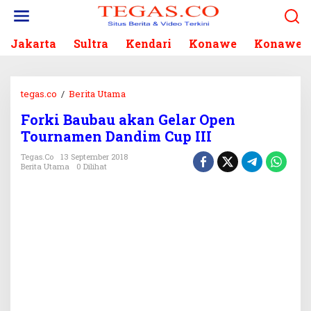
L
e
w
Jakarta
Sultra
Kendari
Konawe
Konawe S
a
t
i
k
tegas.co
/
Berita Utama
F
e
o
k
Forki Baubau akan Gelar Open
r
o
Tournamen Dandim Cup III
k
n
i
Tegas.co
13 September 2018
t
B
Berita Utama
0 Dilihat
e
a
n
u
b
a
u
a
k
a
n
G