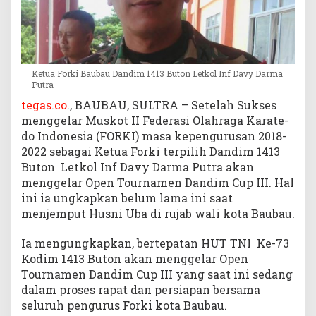
C
u
p
I
I
Ketua Forki Baubau Dandim 1413 Buton Letkol Inf Davy Darma
I
Putra
tegas.co
., BAUBAU, SULTRA – Setelah Sukses
menggelar Muskot II Federasi Olahraga Karate-
do Indonesia (FORKI) masa kepengurusan 2018-
2022 sebagai Ketua Forki terpilih Dandim 1413
Buton Letkol Inf Davy Darma Putra akan
menggelar Open Tournamen Dandim Cup III. Hal
ini ia ungkapkan belum lama ini saat
menjemput Husni Uba di rujab wali kota Baubau.
Ia mengungkapkan, bertepatan HUT TNI Ke-73
Kodim 1413 Buton akan menggelar Open
Tournamen Dandim Cup III yang saat ini sedang
dalam proses rapat dan persiapan bersama
seluruh pengurus Forki kota Baubau.