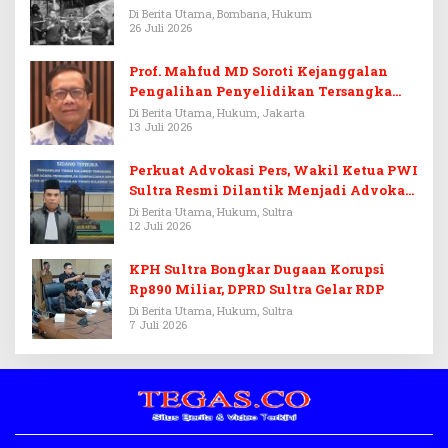
Di Berita Utama, Bombana, Hukum
26 Juli 2026
Prof. Mahfud MD Soroti Kejanggalan
Pengalihan Penyelidikan Tersangka
Febrie Adriansyah
Di Berita Utama, Hukum, Jakarta
13 Juli 2026
Perkuat Advokasi Pers, Wakil Ketua PWI
Sultra Resmi Dilantik Menjadi Advokat
PERADI
Di Berita Utama, Hukum, Sultra
12 Juli 2026
KPH Sultra Bongkar Dugaan Korupsi
Rp890 Miliar, DPRD Sultra Gelar RDP
Di Berita Utama, Hukum, Sultra
7 Juli 2026