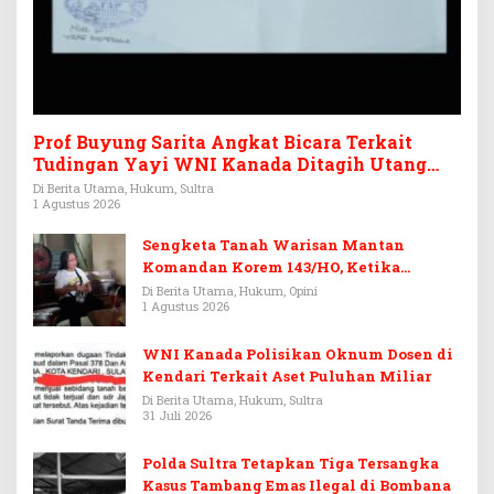
Prof Buyung Sarita Angkat Bicara Terkait
Tudingan Yayi WNI Kanada Ditagih Utang
Rp3,6 Miliar
Di Berita Utama, Hukum, Sultra
1 Agustus 2026
Sengketa Tanah Warisan Mantan
Komandan Korem 143/HO, Ketika
Warisan Menjadi Arena Pemerasan
Di Berita Utama, Hukum, Opini
1 Agustus 2026
WNI Kanada Polisikan Oknum Dosen di
Kendari Terkait Aset Puluhan Miliar
Di Berita Utama, Hukum, Sultra
31 Juli 2026
Polda Sultra Tetapkan Tiga Tersangka
Kasus Tambang Emas Ilegal di Bombana