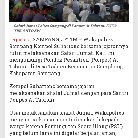
n
g
R
u
Safari Jumat Polres Sampang di Ponpes At Tabroni. FOTO:
t
TRICAHYO SW
i
tegas.co
., SAMPANG, JATIM – Wakapolres
n
Sampang Kompol Suhartono bersama jajarannya
S
rutin melaksanakan Safari Jumat. Kali ini,
a
mengunjungi Pondok Pesantren (Ponpes) At
f
Tabroni di Desa Tadden Kecamatan Camplong,
a
Kabupaten Sampang .
r
i
Kompol Suhartono bersama jajaran
J
u
melaksanakan shalat Jumat dengan para Santri
m
Ponpes At Tabroni.
a
t
Usai melaksanakan shalat Jumat, Wakapolres
menyampaikan ucapan terima kasih kepada
warga karena Pemungutan Suara Ulang (PSU)
yang belum lama ini digelar berjalan aman,