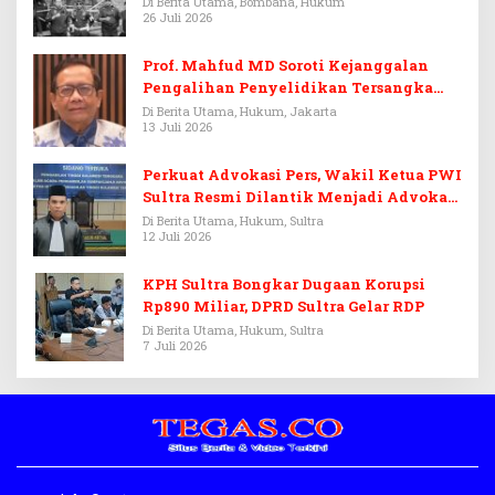
Di Berita Utama, Bombana, Hukum
26 Juli 2026
Prof. Mahfud MD Soroti Kejanggalan
Pengalihan Penyelidikan Tersangka
Febrie Adriansyah
Di Berita Utama, Hukum, Jakarta
13 Juli 2026
Perkuat Advokasi Pers, Wakil Ketua PWI
Sultra Resmi Dilantik Menjadi Advokat
PERADI
Di Berita Utama, Hukum, Sultra
12 Juli 2026
KPH Sultra Bongkar Dugaan Korupsi
Rp890 Miliar, DPRD Sultra Gelar RDP
Di Berita Utama, Hukum, Sultra
7 Juli 2026