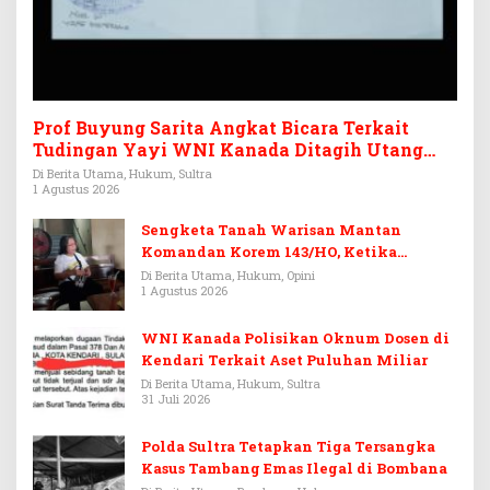
Prof Buyung Sarita Angkat Bicara Terkait
Tudingan Yayi WNI Kanada Ditagih Utang
Rp3,6 Miliar
Di Berita Utama, Hukum, Sultra
1 Agustus 2026
Sengketa Tanah Warisan Mantan
Komandan Korem 143/HO, Ketika
Warisan Menjadi Arena Pemerasan
Di Berita Utama, Hukum, Opini
1 Agustus 2026
WNI Kanada Polisikan Oknum Dosen di
Kendari Terkait Aset Puluhan Miliar
Di Berita Utama, Hukum, Sultra
31 Juli 2026
Polda Sultra Tetapkan Tiga Tersangka
Kasus Tambang Emas Ilegal di Bombana