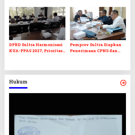
Program Prioritas
KUA-PPAS 2027 dan
Berkelanjutan
Perubahan APBD 2026
DPRD Sultra Harmonisasi
Pemprov Sultra Siapkan
KUA-PPAS 2027, Prioritas
Penerimaan CPNS dan
Pendidikan, Kebudayaan,
PPPK 2027, DPRD Sultra
dan Pelunasan Utang
Desak Formasi Disabilitas
Infrastruktur
Hukum