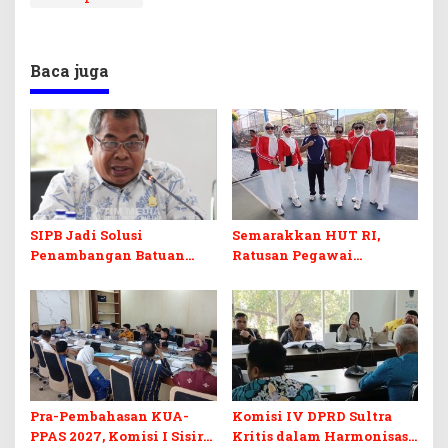
Baca juga
SIPB Jadi Solusi
Semarakkan HUT RI,
Penambangan Batuan
Ratusan Pegawai
Komoditas ex-Golongan C
Sekretariat DPRD Sultra
di Sultra
Ikuti Lomba Bola Gotong
Pra-Pembahasan KUA-
Komisi IV DPRD Sultra
PPAS 2027, Komisi I Sisir
Kritis dalam Harmonisasi