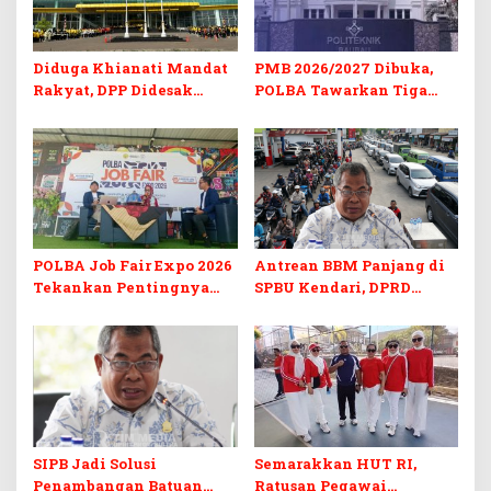
Diduga Khianati Mandat
PMB 2026/2027 Dibuka,
Rakyat, DPP Didesak
POLBA Tawarkan Tiga
Evaluasi Total Golkar
Prodi Baru dan Program
Morowali
Kuliah Gratis
POLBA Job Fair Expo 2026
Antrean BBM Panjang di
Tekankan Pentingnya
SPBU Kendari, DPRD
Skill dan Sertifikasi di Era
Sultra Duga Sistem
Digital
Barcode Curang
SIPB Jadi Solusi
Semarakkan HUT RI,
Penambangan Batuan
Ratusan Pegawai