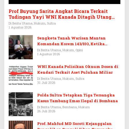
Prof Buyung Sarita Angkat Bicara Terkait
Tudingan Yayi WNI Kanada Ditagih Utang
Rp3,6 Miliar
Di Berita Utama, Hukum, Sultra
1 Agustus 2026
Sengketa Tanah Warisan Mantan
Komandan Korem 143/HO, Ketika
Warisan Menjadi Arena Pemerasan
Di Berita Utama, Hukum, Opini
1 Agustus 2026
WNI Kanada Polisikan Oknum Dosen di
Kendari Terkait Aset Puluhan Miliar
Di Berita Utama, Hukum, Sultra
31 Juli 2026
Polda Sultra Tetapkan Tiga Tersangka
Kasus Tambang Emas Ilegal di Bombana
Di Berita Utama, Bombana, Hukum
26 Juli 2026
Prof. Mahfud MD Soroti Kejanggalan