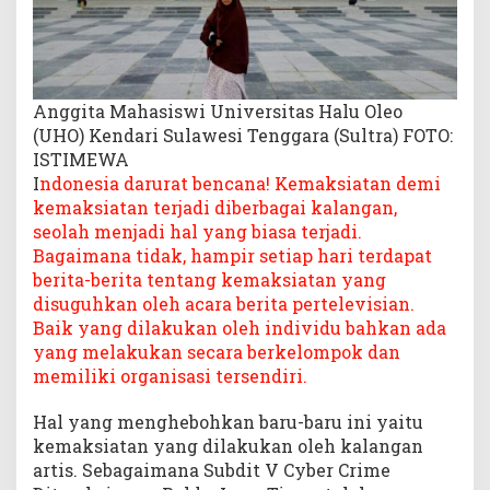
Anggita Mahasiswi Universitas Halu Oleo
(UHO) Kendari Sulawesi Tenggara (Sultra) FOTO:
ISTIMEWA
I
ndonesia darurat bencana! Kemaksiatan demi
kemaksiatan terjadi diberbagai kalangan,
seolah menjadi hal yang biasa terjadi.
Bagaimana tidak, hampir setiap hari terdapat
berita-berita tentang kemaksiatan yang
disuguhkan oleh acara berita pertelevisian.
Baik yang dilakukan oleh individu bahkan ada
yang melakukan secara berkelompok dan
memiliki organisasi tersendiri.
Hal yang menghebohkan baru-baru ini yaitu
kemaksiatan yang dilakukan oleh kalangan
artis. Sebagaimana Subdit V Cyber Crime