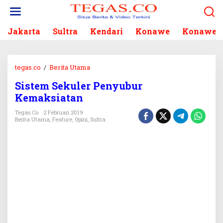
L
e
w
Jakarta
Sultra
Kendari
Konawe
Konawe S
a
t
i
k
tegas.co
/
Berita Utama
e
S
k
Sistem Sekuler Penyubur
i
o
Kemaksiatan
s
n
t
Tegas.co
2 Februari 2019
t
e
Berita Utama
,
Feature
,
Opini
,
Sultra
e
m
n
S
e
k
u
l
e
r
P
e