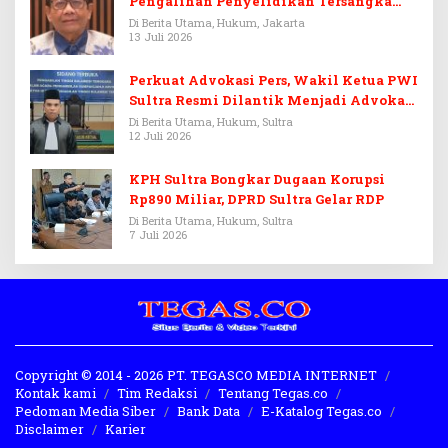
Pengalihan Penyelidikan Tersangka
Febrie Adriansyah
Di Berita Utama, Hukum, Jakarta
13 Juli 2026
Perkuat Advokasi Pers, Wakil Ketua PWI
Sultra Resmi Dilantik Menjadi Advokat
PERADI
Di Berita Utama, Hukum, Sultra
12 Juli 2026
KPH Sultra Bongkar Dugaan Korupsi
Rp890 Miliar, DPRD Sultra Gelar RDP
Di Berita Utama, Hukum, Sultra
7 Juli 2026
Copyright © 2014 - 2026 PT. TEGASCO MEDIA INTERNET
Kontak kami
Tim Redaksi
Tentang Tegas.co
Pedoman Media Siber
Bank Data
E-Katalog Tegas.co
Disclaimer
Karier