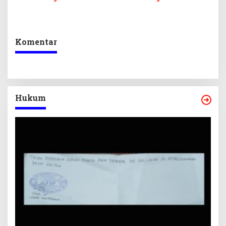
Komoditas ex-Golongan C
Sekretariat DPRD Sultra
di Sultra
Ikuti Lomba Bola Gotong
Komentar
Hukum