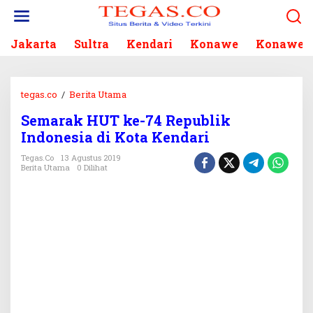
L
e
w
Jakarta
Sultra
Kendari
Konawe
Konawe S
a
t
i
k
tegas.co
/
Berita Utama
S
e
e
k
Semarak HUT ke-74 Republik
m
o
Indonesia di Kota Kendari
a
n
r
Tegas.co
13 Agustus 2019
t
a
Berita Utama
0 Dilihat
e
k
n
H
U
T
k
e
-
7
4
R