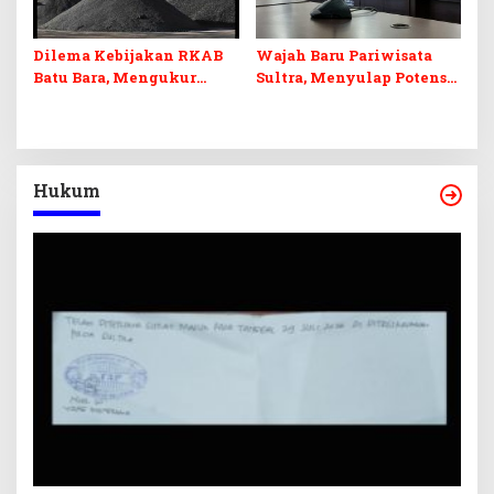
Dilema Kebijakan RKAB
Wajah Baru Pariwisata
Batu Bara, Mengukur
Sultra, Menyulap Potensi
Keseimbangan
Lokal Lewat Sentuhan
Penerimaan Negara dan
Digital dan Penguatan
Kepastian Investasi
Ekraf
Hukum