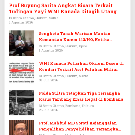
Prof Buyung Sarita Angkat Bicara Terkait
Tudingan Yayi WNI Kanada Ditagih Utang
Rp3,6 Miliar
Di Berita Utama, Hukum, Sultra
1 Agustus 2026
Sengketa Tanah Warisan Mantan
Komandan Korem 143/HO, Ketika
Warisan Menjadi Arena Pemerasan
Di Berita Utama, Hukum, Opini
1 Agustus 2026
WNI Kanada Polisikan Oknum Dosen di
Kendari Terkait Aset Puluhan Miliar
Di Berita Utama, Hukum, Sultra
31 Juli 2026
Polda Sultra Tetapkan Tiga Tersangka
Kasus Tambang Emas Ilegal di Bombana
Di Berita Utama, Bombana, Hukum
26 Juli 2026
Prof. Mahfud MD Soroti Kejanggalan
Pengalihan Penyelidikan Tersangka
Febrie Adriansyah