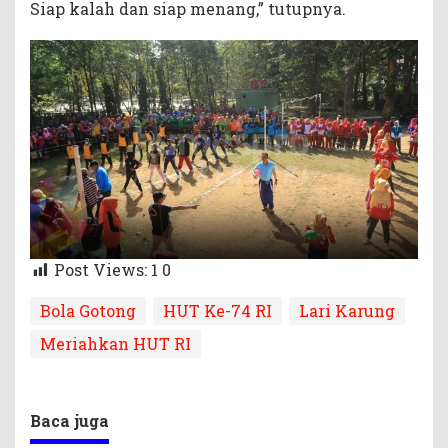
Siap kalah dan siap menang,” tutupnya.
Post Views: 1
0
Bola Gotong
HUT Ke-74 RI
Lari Karung
Meriahkan HUT RI
Baca juga