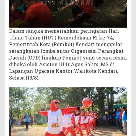
e
n
d
a
r
Dalam rangka memeriahkan peringatan Hari
i
Ulang Tahun (HUT) Kemerdekaan RI ke-74,
Pemerintah Kota (Pemkot) Kendari menggelar
serangkaian lomba antar Organisasi Perangkat
Daerah (OPD) lingkup Pemkot yang secara resmi
dibuka oleh Asisten III Ir Agus Salim, MS di
Lapangan Upacara Kantor Walikota Kendari,
Selasa (13/8).