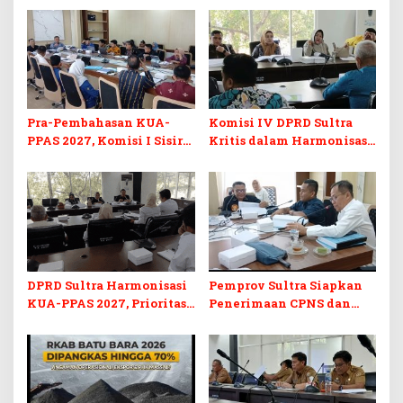
Pra-Pembahasan KUA-
Komisi IV DPRD Sultra
PPAS 2027, Komisi I Sisir
Kritis dalam Harmonisasi
Program Prioritas
KUA-PPAS 2027 dan
Berkelanjutan
Perubahan APBD 2026
DPRD Sultra Harmonisasi
Pemprov Sultra Siapkan
KUA-PPAS 2027, Prioritas
Penerimaan CPNS dan
Pendidikan, Kebudayaan,
PPPK 2027, DPRD Sultra
dan Pelunasan Utang
Desak Formasi Disabilitas
Infrastruktur