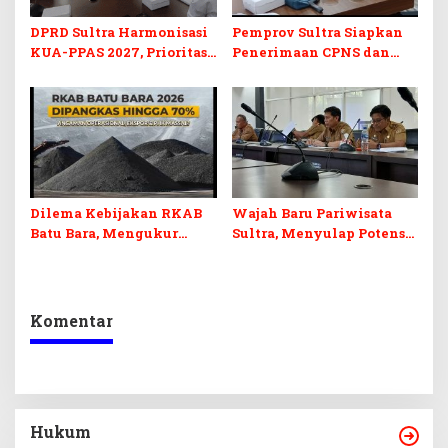
DPRD Sultra Harmonisasi
Pemprov Sultra Siapkan
KUA-PPAS 2027, Prioritas
Penerimaan CPNS dan
Pendidikan, Kebudayaan,
PPPK 2027, DPRD Sultra
dan Pelunasan Utang
Desak Formasi Disabilitas
Infrastruktur
Dilema Kebijakan RKAB
Wajah Baru Pariwisata
Batu Bara, Mengukur
Sultra, Menyulap Potensi
Keseimbangan
Lokal Lewat Sentuhan
Penerimaan Negara dan
Digital dan Penguatan
Kepastian Investasi
Ekraf
Komentar
Hukum