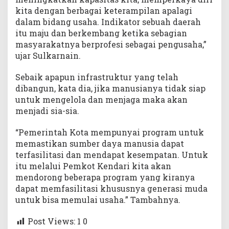
K
kita dengan berbagai keterampilan apalagi
a
dalam bidang usaha. Indikator sebuah daerah
p
itu maju dan berkembang ketika sebagian
a
masyarakatnya berprofesi sebagai pengusaha,”
s
ujar Sulkarnain.
i
t
Sebaik apapun infrastruktur yang telah
a
s
dibangun, kata dia, jika manusianya tidak siap
untuk mengelola dan menjaga maka akan
menjadi sia-sia.
“Pemerintah Kota mempunyai program untuk
memastikan sumber daya manusia dapat
terfasilitasi dan mendapat kesempatan. Untuk
itu melalui Pemkot Kendari kita akan
mendorong beberapa program yang kiranya
dapat memfasilitasi khususnya generasi muda
untuk bisa memulai usaha.” Tambahnya.
Post Views: 1
0