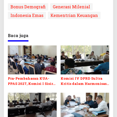
Bonus Demografi
Generasi Milenial
Indonesia Emas
Kementrian Keuangan
Baca juga
Pra-Pembahasan KUA-
Komisi IV DPRD Sultra
PPAS 2027, Komisi I Sisir
Kritis dalam Harmonisasi
Program Prioritas
KUA-PPAS 2027 dan
Berkelanjutan
Perubahan APBD 2026