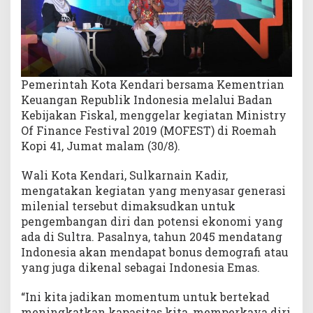
r
a
s
i
M
i
Pemerintah Kota Kendari bersama Kementrian
l
Keuangan Republik Indonesia melalui Badan
e
Kebijakan Fiskal, menggelar kegiatan Ministry
n
Of Finance Festival 2019 (MOFEST) di Roemah
i
Kopi 41, Jumat malam (30/8).
a
l
Wali Kota Kendari, Sulkarnain Kadir,
T
mengatakan kegiatan yang menyasar generasi
i
milenial tersebut dimaksudkan untuk
n
pengembangan diri dan potensi ekonomi yang
g
ada di Sultra. Pasalnya, tahun 2045 mendatang
k
a
Indonesia akan mendapat bonus demografi atau
t
yang juga dikenal sebagai Indonesia Emas.
k
a
“Ini kita jadikan momentum untuk bertekad
n
meningkatkan kapasitas kita, memperkaya diri