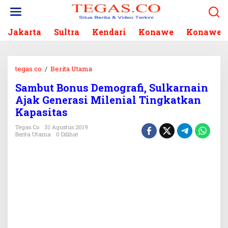
L
e
w
Jakarta
Sultra
Kendari
Konawe
Konawe S
a
t
i
k
tegas.co
/
Berita Utama
S
e
a
k
Sambut Bonus Demografi, Sulkarnain
m
o
Ajak Generasi Milenial Tingkatkan
b
n
u
Kapasitas
t
t
e
Tegas.co
31 Agustus 2019
B
Berita Utama
0 Dilihat
n
o
n
u
s
D
e
m
o
g