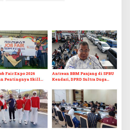
b Fair Expo 2026
Antrean BBM Panjang di SPBU
n Pentingnya Skill
Kendari, DPRD Sultra Duga
fikasi di Era Digital
Sistem Barcode Curang