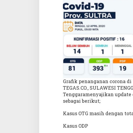
d
i
S
u
l
a
w
e
s
i
T
e
n
Grafik penanganan corona di
g
g
TEGAS.CO., SULAWESI TENGGA
a
Tenggaramenyajikan update da
r
sebagai berikut;
a
Kasus OTG masih dengan total
Kasus ODP