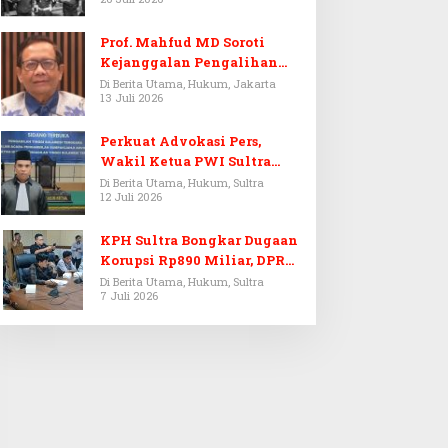
Prof. Mahfud MD Soroti
Kejanggalan Pengalihan
Penyelidikan Tersangka
Di Berita Utama, Hukum, Jakarta
13 Juli 2026
Febrie Adriansyah
Perkuat Advokasi Pers,
Wakil Ketua PWI Sultra
Resmi Dilantik Menjadi
Di Berita Utama, Hukum, Sultra
12 Juli 2026
Advokat PERADI
KPH Sultra Bongkar Dugaan
Korupsi Rp890 Miliar, DPRD
Sultra Gelar RDP
Di Berita Utama, Hukum, Sultra
7 Juli 2026