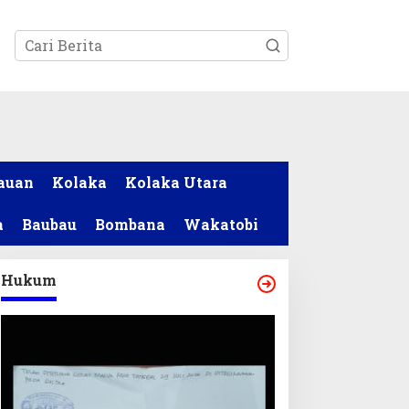
tutup
auan
Kolaka
Kolaka Utara
a
Baubau
Bombana
Wakatobi
Hukum