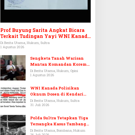
Prof Buyung Sarita Angkat Bicara
Terkait Tudingan Yayi WNI Kanada
Ditagih Utang Rp3,6 Miliar
Di Berita Utama, Hukum, Sultra
1 Agustus 2026
Sengketa Tanah Warisan
Mantan Komandan Korem
143/HO, Ketika Warisan
Di Berita Utama, Hukum, Opini
1 Agustus 2026
Menjadi Arena Pemerasan
WNI Kanada Polisikan
Oknum Dosen di Kendari
Terkait Aset Puluhan Miliar
Di Berita Utama, Hukum, Sultra
31 Juli 2026
Polda Sultra Tetapkan Tiga
Tersangka Kasus Tambang
Emas Ilegal di Bombana
Di Berita Utama, Bombana, Hukum
26 Juli 2026