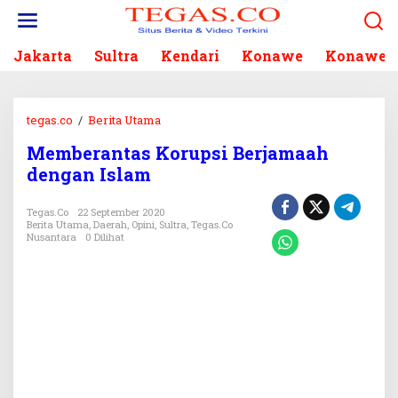
L
e
w
Jakarta
Sultra
Kendari
Konawe
Konawe S
a
t
i
k
tegas.co
/
Berita Utama
M
e
e
k
Memberantas Korupsi Berjamaah
m
o
dengan Islam
b
n
e
t
r
Tegas.co
22 September 2020
e
Berita Utama
,
Daerah
,
Opini
,
Sultra
,
Tegas.co
a
n
Nusantara
0 Dilihat
n
t
a
s
K
o
r
u
p