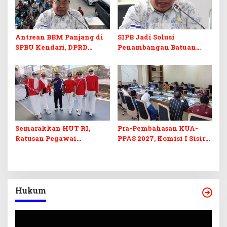
Antrean BBM Panjang di
SIPB Jadi Solusi
SPBU Kendari, DPRD
Penambangan Batuan
Sultra Duga Sistem
Komoditas ex-Golongan C
Barcode Curang
di Sultra
Semarakkan HUT RI,
Pra-Pembahasan KUA-
Ratusan Pegawai
PPAS 2027, Komisi I Sisir
Sekretariat DPRD Sultra
Program Prioritas
Ikuti Lomba Bola Gotong
Berkelanjutan
Hukum