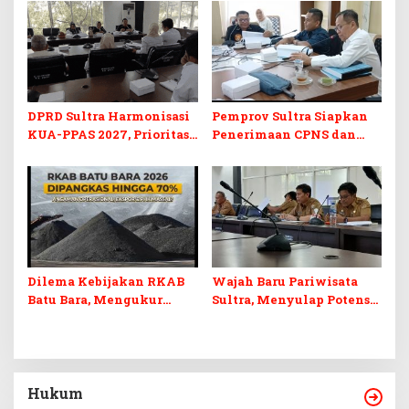
Berkelanjutan
Perubahan APBD 2026
DPRD Sultra Harmonisasi
Pemprov Sultra Siapkan
KUA-PPAS 2027, Prioritas
Penerimaan CPNS dan
Pendidikan, Kebudayaan,
PPPK 2027, DPRD Sultra
dan Pelunasan Utang
Desak Formasi Disabilitas
Infrastruktur
Dilema Kebijakan RKAB
Wajah Baru Pariwisata
Batu Bara, Mengukur
Sultra, Menyulap Potensi
Keseimbangan
Lokal Lewat Sentuhan
Penerimaan Negara dan
Digital dan Penguatan
Kepastian Investasi
Ekraf
Hukum