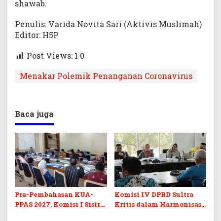
shawab.
Penulis: Varida Novita Sari (Aktivis Muslimah)
Editor: H5P
Post Views: 1
0
Menakar Polemik Penanganan Coronavirus
Baca juga
Pra-Pembahasan KUA-
Komisi IV DPRD Sultra
PPAS 2027, Komisi I Sisir
Kritis dalam Harmonisasi
Program Prioritas
KUA-PPAS 2027 dan