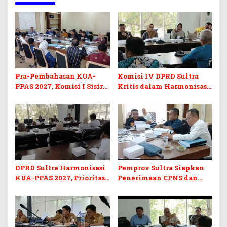
Pra-Pembahasan KUA-
Komisi IV DPRD Sultra
PPAS 2027, Komisi I Sisir
Kritis dalam Harmonisasi
Program Prioritas
KUA-PPAS 2027 dan
Berkelanjutan
Perubahan APBD 2026
DPRD Sultra Harmonisasi
Pemprov Sultra Siapkan
KUA-PPAS 2027, Prioritas
Penerimaan CPNS dan
Pendidikan, Kebudayaan,
PPPK 2027, DPRD Sultra
dan Pelunasan Utang
Desak Formasi Disabilitas
Infrastruktur