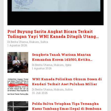
Prof Buyung Sarita Angkat Bicara Terkait
Tudingan Yayi WNI Kanada Ditagih Utang
Rp3,6 Miliar
Di Berita Utama, Hukum, Sultra
1 Agustus 2026
Sengketa Tanah Warisan Mantan
Komandan Korem 143/HO, Ketika
Warisan Menjadi Arena Pemerasan
Di Berita Utama, Hukum, Opini
1 Agustus 2026
WNI Kanada Polisikan Oknum Dosen di
Kendari Terkait Aset Puluhan Miliar
Di Berita Utama, Hukum, Sultra
31 Juli 2026
Polda Sultra Tetapkan Tiga Tersangka
Kasus Tambang Emas Ilegal di Bombana