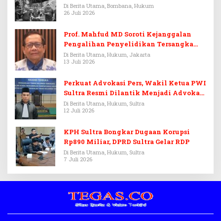
Di Berita Utama, Bombana, Hukum
26 Juli 2026
Prof. Mahfud MD Soroti Kejanggalan
Pengalihan Penyelidikan Tersangka
Febrie Adriansyah
Di Berita Utama, Hukum, Jakarta
13 Juli 2026
Perkuat Advokasi Pers, Wakil Ketua PWI
Sultra Resmi Dilantik Menjadi Advokat
PERADI
Di Berita Utama, Hukum, Sultra
12 Juli 2026
KPH Sultra Bongkar Dugaan Korupsi
Rp890 Miliar, DPRD Sultra Gelar RDP
Di Berita Utama, Hukum, Sultra
7 Juli 2026