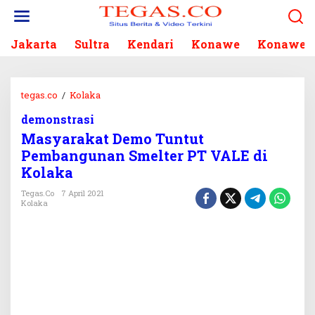
L
e
w
Jakarta
Sultra
Kendari
Konawe
Konawe S
a
t
i
k
tegas.co
/
Kolaka
M
e
a
k
demonstrasi
s
o
Masyarakat Demo Tuntut
y
n
a
Pembangunan Smelter PT VALE di
t
r
Kolaka
e
a
n
k
Tegas.co
7 April 2021
Kolaka
a
t
D
e
m
o
T
u