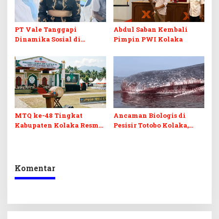
PT Vale Tanggapi
Abdul Saban Kembali
Dinamika Sosial di
Pimpin PWI Kolaka
Kolaka
MTQ ke-48 Tingkat
Ancaman Biologis di
Kabupaten Kolaka Resmi
Pesisir Totobo Kolaka,
Dibuka
Bangkai Paus Sperma 8
Meter Jadi “Bom Waktu”
Komentar