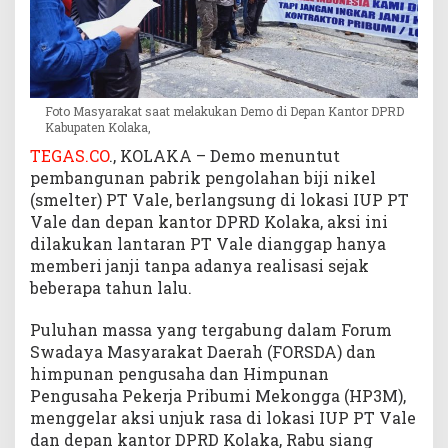
T
V
A
L
E
Foto Masyarakat saat melakukan Demo di Depan Kantor DPRD
d
Kabupaten Kolaka,
i
TEGAS.CO
., KOLAKA – Demo menuntut
K
pembangunan pabrik pengolahan biji nikel
o
(smelter) PT Vale, berlangsung di lokasi IUP PT
l
a
Vale dan depan kantor DPRD Kolaka, aksi ini
k
dilakukan lantaran PT Vale dianggap hanya
a
memberi janji tanpa adanya realisasi sejak
beberapa tahun lalu.
Puluhan massa yang tergabung dalam Forum
Swadaya Masyarakat Daerah (FORSDA) dan
himpunan pengusaha dan Himpunan
Pengusaha Pekerja Pribumi Mekongga (HP3M),
menggelar aksi unjuk rasa di lokasi IUP PT Vale
dan depan kantor DPRD Kolaka, Rabu siang