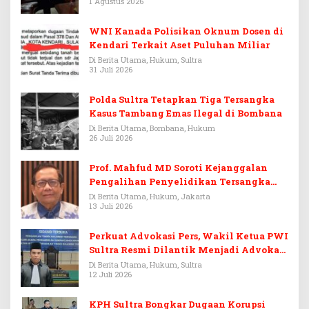
1 Agustus 2026
WNI Kanada Polisikan Oknum Dosen di
Kendari Terkait Aset Puluhan Miliar
Di Berita Utama, Hukum, Sultra
31 Juli 2026
Polda Sultra Tetapkan Tiga Tersangka
Kasus Tambang Emas Ilegal di Bombana
Di Berita Utama, Bombana, Hukum
26 Juli 2026
Prof. Mahfud MD Soroti Kejanggalan
Pengalihan Penyelidikan Tersangka
Febrie Adriansyah
Di Berita Utama, Hukum, Jakarta
13 Juli 2026
Perkuat Advokasi Pers, Wakil Ketua PWI
Sultra Resmi Dilantik Menjadi Advokat
PERADI
Di Berita Utama, Hukum, Sultra
12 Juli 2026
KPH Sultra Bongkar Dugaan Korupsi