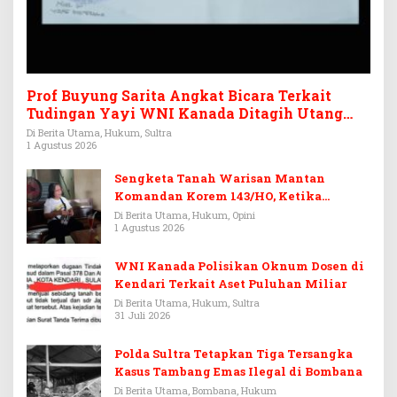
Prof Buyung Sarita Angkat Bicara Terkait
Tudingan Yayi WNI Kanada Ditagih Utang
Rp3,6 Miliar
Di Berita Utama, Hukum, Sultra
1 Agustus 2026
Sengketa Tanah Warisan Mantan
Komandan Korem 143/HO, Ketika
Warisan Menjadi Arena Pemerasan
Di Berita Utama, Hukum, Opini
1 Agustus 2026
WNI Kanada Polisikan Oknum Dosen di
Kendari Terkait Aset Puluhan Miliar
Di Berita Utama, Hukum, Sultra
31 Juli 2026
Polda Sultra Tetapkan Tiga Tersangka
Kasus Tambang Emas Ilegal di Bombana
Di Berita Utama, Bombana, Hukum