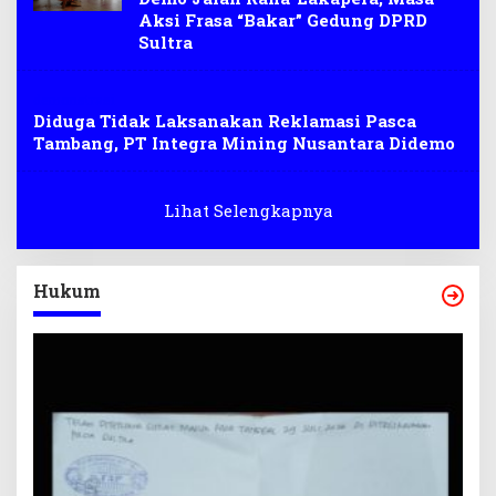
Aksi Frasa “Bakar” Gedung DPRD
Sultra
demonstrasi
Diduga Tidak Laksanakan Reklamasi Pasca
Tambang, PT Integra Mining Nusantara Didemo
Lihat Selengkapnya
Hukum