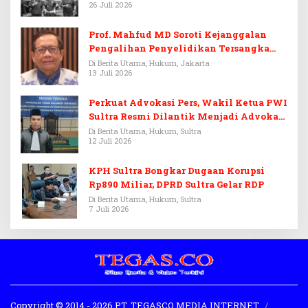
26 Juli 2026
Prof. Mahfud MD Soroti Kejanggalan
Pengalihan Penyelidikan Tersangka
Febrie Adriansyah
Di Berita Utama, Hukum, Jakarta
13 Juli 2026
Perkuat Advokasi Pers, Wakil Ketua PWI
Sultra Resmi Dilantik Menjadi Advokat
PERADI
Di Berita Utama, Hukum, Sultra
12 Juli 2026
KPH Sultra Bongkar Dugaan Korupsi
Rp890 Miliar, DPRD Sultra Gelar RDP
Di Berita Utama, Hukum, Sultra
7 Juli 2026
Copyright © 2014 - 2026 PT. TEGASCO MEDIA INTERNET