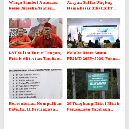
Warga Sambut Antusias
Ampuh Sultra Ungkap
Reses Sulaeha Sanusi,
Nama Besar Dibalik PT.
Abrasi Pantai di Ulu Sawa
BSJ, Desak Kejagung
Jadi Perhatian
Lakukan Penindakan
LAT Sultra Turun Tangan,
Kolaka Utara Susun
Kritik Aktivitas Tambang
RPJMD 2025–2029, Fokus
PT TMS dan Starget
pada SDM dan
Konawe Utara
Infrastruktur
Kementerian Kumpulkan
29 Tongkang Nikel Milik
Data, Ini 11 Perusahaan
Perusahaan Tambang
Nikel Beroperasi Tanpa
Lintasi TWAL Teluk
Izin Lintas di TWAL
Lasolo, Berikut Daftarnya
Teluk Lasolo