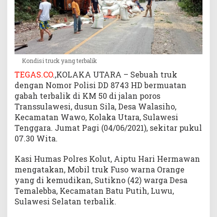
K
o
l
u
t
Kondisi truck yang terbalik
TEGAS.CO
.,KOLAKA UTARA – Sebuah truk
dengan Nomor Polisi DD 8743 HD bermuatan
gabah terbalik di KM 50 di jalan poros
Transsulawesi, dusun Sila, Desa Walasiho,
Kecamatan Wawo, Kolaka Utara, Sulawesi
Tenggara. Jumat Pagi (04/06/2021), sekitar pukul
07.30 Wita.
Kasi Humas Polres Kolut, Aiptu Hari Hermawan
mengatakan, Mobil truk Fuso warna Orange
yang di kemudikan, Sutikno (42) warga Desa
Temalebba, Kecamatan Batu Putih, Luwu,
Sulawesi Selatan terbalik.