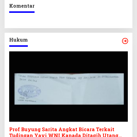
Komentar
Hukum
Prof Buyung Sarita Angkat Bicara Terkait
Tudingan Yayi WNI Kanada Ditagih Utang