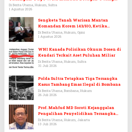
Rp3,6 Miliar
Di Berita Utama, Hukum, Sultra
1 Agustus 2026
Sengketa Tanah Warisan Mantan
Komandan Korem 143/HO, Ketika
Warisan Menjadi Arena Pemerasan
Di Berita Utama, Hukum, Opini
1 Agustus 2026
WNI Kanada Polisikan Oknum Dosen di
Kendari Terkait Aset Puluhan Miliar
Di Berita Utama, Hukum, Sultra
31 Juli 2026
Polda Sultra Tetapkan Tiga Tersangka
Kasus Tambang Emas Ilegal di Bombana
Di Berita Utama, Bombana, Hukum
26 Juli 2026
Prof. Mahfud MD Soroti Kejanggalan
Pengalihan Penyelidikan Tersangka
Febrie Adriansyah
Di Berita Utama, Hukum, Jakarta
13 Juli 2026