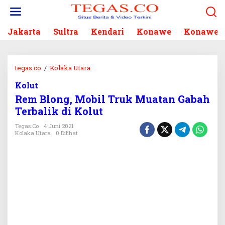
L
e
w
Jakarta
Sultra
Kendari
Konawe
Konawe S
a
t
i
k
tegas.co
/
Kolaka Utara
R
e
e
k
Kolut
m
o
Rem Blong, Mobil Truk Muatan Gabah
B
n
l
Terbalik di Kolut
t
o
e
Tegas.co
4 Juni 2021
n
Kolaka Utara
0 Dilihat
n
g
,
M
o
b
i
l
T
r