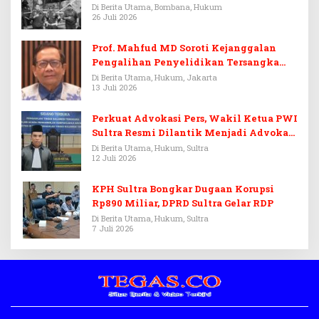
Di Berita Utama, Bombana, Hukum
26 Juli 2026
Prof. Mahfud MD Soroti Kejanggalan
Pengalihan Penyelidikan Tersangka
Febrie Adriansyah
Di Berita Utama, Hukum, Jakarta
13 Juli 2026
Perkuat Advokasi Pers, Wakil Ketua PWI
Sultra Resmi Dilantik Menjadi Advokat
PERADI
Di Berita Utama, Hukum, Sultra
12 Juli 2026
KPH Sultra Bongkar Dugaan Korupsi
Rp890 Miliar, DPRD Sultra Gelar RDP
Di Berita Utama, Hukum, Sultra
7 Juli 2026