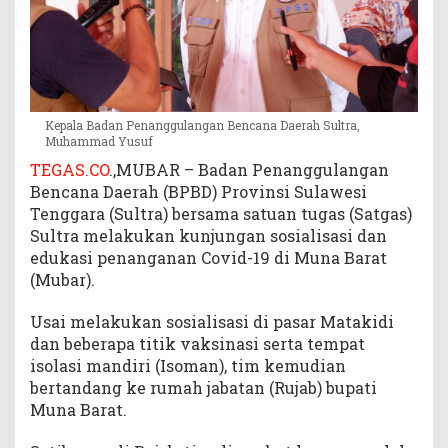
s
i
a
s
i
K
Kepala Badan Penanggulangan Bencana Daerah Sultra,
i
Muhammad Yusuf
n
TEGAS.CO
.,MUBAR – Badan Penanggulangan
e
Bencana Daerah (BPBD) Provinsi Sulawesi
r
Tenggara (Sultra) bersama satuan tugas (Satgas)
j
Sultra melakukan kunjungan sosialisasi dan
a
edukasi penanganan Covid-19 di Muna Barat
P
(Mubar).
e
m
d
Usai melakukan sosialisasi di pasar Matakidi
a
dan beberapa titik vaksinasi serta tempat
isolasi mandiri (Isoman), tim kemudian
bertandang ke rumah jabatan (Rujab) bupati
Muna Barat.