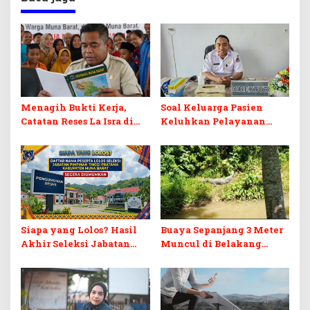
Menagih Bukti Kerja,
Soal Keluarga Pasien
Catatan Reses La Isra di
Keluhkan Pelayanan
Muna Raya
Instalasi Farmasi,
Direktur RSUD Tegaskan
Petugas Tetap Layani
Masyarakat
Siapa yang Lolos? Hasil
Buaya Sepanjang 3 Meter
Akhir Seleksi Jabatan
Muncul di Belakang
Pratama Mubar
Kantor Dinas PMD Muna
Diumumkan Sabtu Ini
Barat