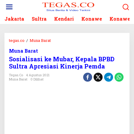
L
e
w
Jakarta
Sultra
Kendari
Konawe
Konawe S
a
t
i
k
tegas.co
/
Muna Barat
S
e
o
k
Muna Barat
s
o
Sosialisasi ke Mubar, Kepala BPBD
i
n
a
Sultra Apresiasi Kinerja Pemda
t
l
e
Tegas.co
4 Agustus 2021
i
Muna Barat
0 Dilihat
n
s
a
s
i
k
e
M
u
b