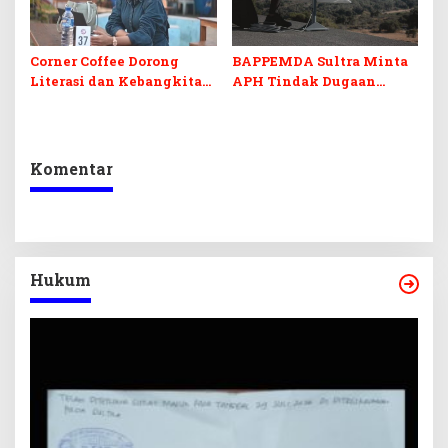
Corner Coffee Dorong
BAPPEMDA Sultra Minta
Literasi dan Kebangkitan
APH Tindak Dugaan
UMKM di Muna Barat
Praktek RT/RW Net Ilegal
di Mubar
Komentar
Hukum