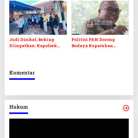
Digital dan Penguatan
Ekraf
Judi Disikat, Beking
Politisi PAN Dorong
Diingatkan: Kapolsek
Budaya Kepatuhan
Murhum Tegaskan Tak
Regulasi, Ardin: Jangan
Ada yang Kebal Hukum
Ada Lagi Rapat Batal
Karena Tidak Quorum
Komentar
Hukum