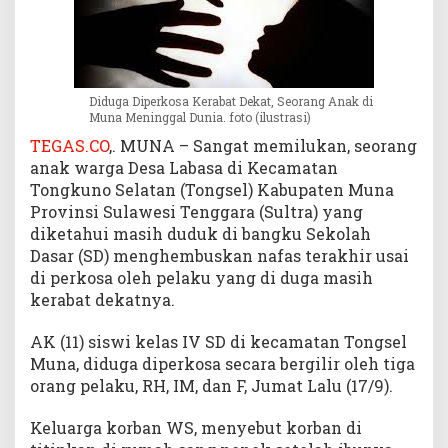
d
i
M
u
n
Diduga Diperkosa Kerabat Dekat, Seorang Anak di
Muna Meninggal Dunia. foto (ilustrasi)
a
M
TEGAS.CO
,. MUNA – Sangat memilukan, seorang
e
anak warga Desa Labasa di Kecamatan
n
Tongkuno Selatan (Tongsel) Kabupaten Muna
i
Provinsi Sulawesi Tenggara (Sultra) yang
n
diketahui masih duduk di bangku Sekolah
g
Dasar (SD) menghembuskan nafas terakhir usai
g
di perkosa oleh pelaku yang di duga masih
a
kerabat dekatnya.
l
D
u
AK (11) siswi kelas IV SD di kecamatan Tongsel
n
Muna, diduga diperkosa secara bergilir oleh tiga
i
orang pelaku, RH, IM, dan F, Jumat Lalu (17/9).
a
Keluarga korban WS, menyebut korban di