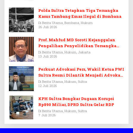
Polda Sultra Tetapkan Tiga Tersangka
Kasus Tambang Emas Ilegal di Bombana
Di Berita Utama, Bombana, Hukum
26 Juli 2026
Prof. Mahfud MD Soroti Kejanggalan
Pengalihan Penyelidikan Tersangka
Febrie Adriansyah
Di Berita Utama, Hukum, Jakarta
13 Juli 2026
Perkuat Advokasi Pers, Wakil Ketua PWI
Sultra Resmi Dilantik Menjadi Advokat
PERADI
Di Berita Utama, Hukum, Sultra
12 Juli 2026
KPH Sultra Bongkar Dugaan Korupsi
Rp890 Miliar, DPRD Sultra Gelar RDP
Di Berita Utama, Hukum, Sultra
7 Juli 2026