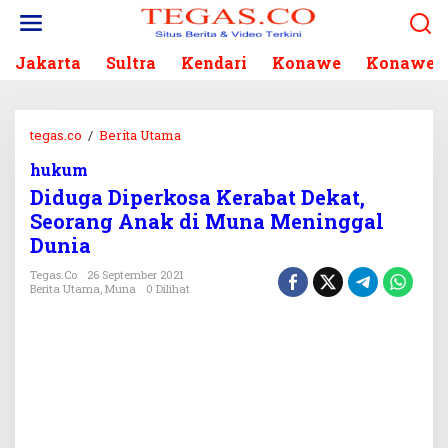
L
e
w
Jakarta
Sultra
Kendari
Konawe
Konawe S
a
t
i
k
tegas.co
/
Berita Utama
D
e
i
k
hukum
d
o
Diduga Diperkosa Kerabat Dekat,
u
n
g
Seorang Anak di Muna Meninggal
t
a
Dunia
e
D
n
i
Tegas.co
26 September 2021
Berita Utama
,
Muna
0 Dilihat
p
e
r
k
o
s
a
K