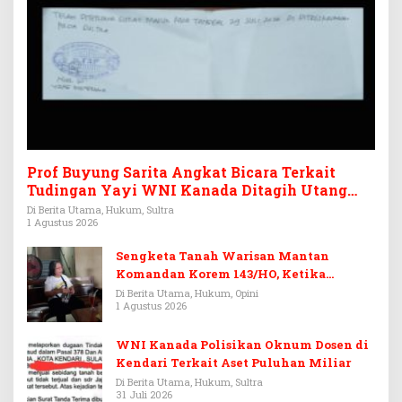
Prof Buyung Sarita Angkat Bicara Terkait
Tudingan Yayi WNI Kanada Ditagih Utang
Rp3,6 Miliar
Di Berita Utama, Hukum, Sultra
1 Agustus 2026
Sengketa Tanah Warisan Mantan
Komandan Korem 143/HO, Ketika
Warisan Menjadi Arena Pemerasan
Di Berita Utama, Hukum, Opini
1 Agustus 2026
WNI Kanada Polisikan Oknum Dosen di
Kendari Terkait Aset Puluhan Miliar
Di Berita Utama, Hukum, Sultra
31 Juli 2026