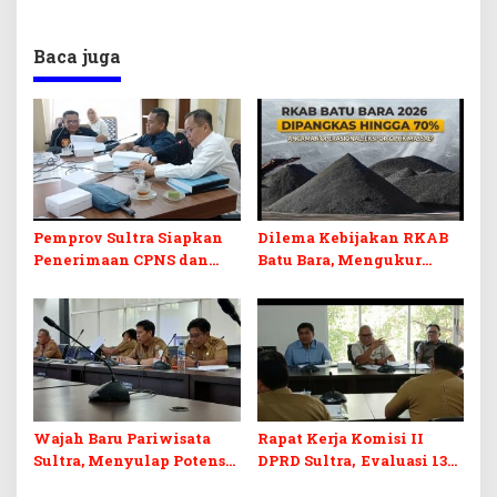
Baca juga
Pemprov Sultra Siapkan
Dilema Kebijakan RKAB
Penerimaan CPNS dan
Batu Bara, Mengukur
PPPK 2027, DPRD Sultra
Keseimbangan
Desak Formasi Disabilitas
Penerimaan Negara dan
Kepastian Investasi
Wajah Baru Pariwisata
Rapat Kerja Komisi II
Sultra, Menyulap Potensi
DPRD Sultra, Evaluasi 13
Lokal Lewat Sentuhan
OPD