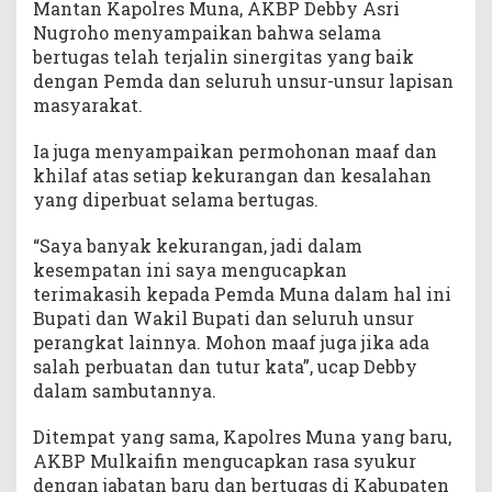
Mantan Kapolres Muna, AKBP Debby Asri
n
Nugroho menyampaikan bahwa selama
y
bertugas telah terjalin sinergitas yang baik
a
k
dengan Pemda dan seluruh unsur-unsur lapisan
masyarakat.
Ia juga menyampaikan permohonan maaf dan
khilaf atas setiap kekurangan dan kesalahan
yang diperbuat selama bertugas.
“Saya banyak kekurangan, jadi dalam
kesempatan ini saya mengucapkan
terimakasih kepada Pemda Muna dalam hal ini
Bupati dan Wakil Bupati dan seluruh unsur
perangkat lainnya. Mohon maaf juga jika ada
salah perbuatan dan tutur kata”, ucap Debby
dalam sambutannya.
Ditempat yang sama, Kapolres Muna yang baru,
AKBP Mulkaifin mengucapkan rasa syukur
dengan jabatan baru dan bertugas di Kabupaten