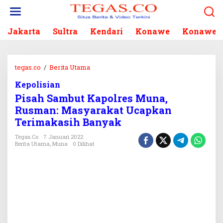
L
e
w
Jakarta
Sultra
Kendari
Konawe
Konawe S
a
t
i
k
tegas.co
/
Berita Utama
P
e
i
k
Kepolisian
s
o
Pisah Sambut Kapolres Muna,
a
n
h
Rusman: Masyarakat Ucapkan
t
S
Terimakasih Banyak
e
a
n
m
Tegas.co
7 Januari 2022
Berita Utama
,
Muna
0 Dilihat
b
u
t
K
a
p
o
l