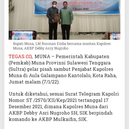
a
t
U
c
a
p
k
Bupati Muna, LM Rusman Emba bersama mantan Kapolres
a
Muna, AKBP Debby Asry Nugroho
n
TEGAS.CO,.
MUNA – Pemerintah Kabupaten
T
(Pemkab) Muna Provinsi Sulawesi Tenggara
e
(Sultra) gelar pisah sambut Penjabat Kapolres
r
i
Muna di Aula Galampano Kantolalo, Kota Raha,
m
Jumat malam (7/1/22).
a
k
Untuk diketahui, sesuai Surat Telegram Kapolri
a
Nomor: ST /2570/XII/Kep/2021 tertanggal 17
s
Desember 2021, dimana Kapolres Muna dari
i
AKBP Debby Asri Nugroho SH, SIK berpindah
h
komando ke AKBP Mulkaifin, SIK.
B
a