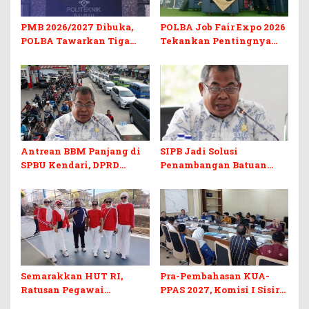
PMB 2026/2027 Dibuka,
POLBA Job Fair Expo 2026
POLBA Tawarkan Tiga
Tekankan Pentingnya
Prodi Baru dan Program
Skill dan Sertifikasi di Era
Kuliah Gratis
Digital
Antrean BBM Panjang di
SIPB Jadi Solusi
SPBU Kendari, DPRD
Penambangan Batuan
Sultra Duga Sistem
Komoditas ex-Golongan C
Barcode Curang
di Sultra
Semarakkan HUT RI,
Pra-Pembahasan KUA-
Ratusan Pegawai
PPAS 2027, Komisi I Sisir
Sekretariat DPRD Sultra
Program Prioritas