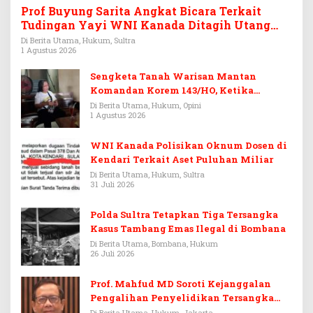
Prof Buyung Sarita Angkat Bicara Terkait
Tudingan Yayi WNI Kanada Ditagih Utang
Rp3,6 Miliar
Di Berita Utama, Hukum, Sultra
1 Agustus 2026
Sengketa Tanah Warisan Mantan
Komandan Korem 143/HO, Ketika
Warisan Menjadi Arena Pemerasan
Di Berita Utama, Hukum, Opini
1 Agustus 2026
WNI Kanada Polisikan Oknum Dosen di
Kendari Terkait Aset Puluhan Miliar
Di Berita Utama, Hukum, Sultra
31 Juli 2026
Polda Sultra Tetapkan Tiga Tersangka
Kasus Tambang Emas Ilegal di Bombana
Di Berita Utama, Bombana, Hukum
26 Juli 2026
Prof. Mahfud MD Soroti Kejanggalan
Pengalihan Penyelidikan Tersangka
Febrie Adriansyah
Di Berita Utama, Hukum, Jakarta