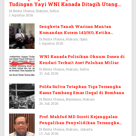
Tudingan Yayi WNI Kanada Ditagih Utang
Rp3,6 Miliar
Di Berita Utama, Hukum, Sultra
1 Agustus 2026
Sengketa Tanah Warisan Mantan
Komandan Korem 143/HO, Ketika
Warisan Menjadi Arena Pemerasan
Di Berita Utama, Hukum, Opini
1 Agustus 2026
WNI Kanada Polisikan Oknum Dosen di
Kendari Terkait Aset Puluhan Miliar
Di Berita Utama, Hukum, Sultra
31 Juli 2026
Polda Sultra Tetapkan Tiga Tersangka
Kasus Tambang Emas Ilegal di Bombana
Di Berita Utama, Bombana, Hukum
26 Juli 2026
Prof. Mahfud MD Soroti Kejanggalan
Pengalihan Penyelidikan Tersangka
Febrie Adriansyah
Di Berita Utama, Hukum, Jakarta
13 Juli 2026