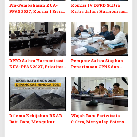
Pra-Pembahasan KUA-
Komisi IV DPRD Sultra
PPAS 2027, Komisi I Sisir
Kritis dalam Harmonisasi
Program Prioritas
KUA-PPAS 2027 dan
Berkelanjutan
Perubahan APBD 2026
DPRD Sultra Harmonisasi
Pemprov Sultra Siapkan
KUA-PPAS 2027, Prioritas
Penerimaan CPNS dan
Pendidikan, Kebudayaan,
PPPK 2027, DPRD Sultra
dan Pelunasan Utang
Desak Formasi Disabilitas
Infrastruktur
Dilema Kebijakan RKAB
Wajah Baru Pariwisata
Batu Bara, Mengukur
Sultra, Menyulap Potensi
Keseimbangan
Lokal Lewat Sentuhan
Penerimaan Negara dan
Digital dan Penguatan