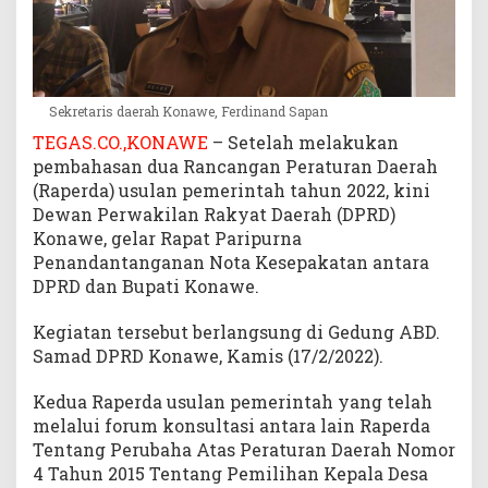
D
K
o
n
a
Sekretaris daerah Konawe, Ferdinand Sapan
w
TEGAS.CO.,KONAWE
– Setelah melakukan
e
pembahasan dua Rancangan Peraturan Daerah
(Raperda) usulan pemerintah tahun 2022, kini
Dewan Perwakilan Rakyat Daerah (DPRD)
Konawe, gelar Rapat Paripurna
Penandantanganan Nota Kesepakatan antara
DPRD dan Bupati Konawe.
Kegiatan tersebut berlangsung di Gedung ABD.
Samad DPRD Konawe, Kamis (17/2/2022).
Kedua Raperda usulan pemerintah yang telah
melalui forum konsultasi antara lain Raperda
Tentang Perubaha Atas Peraturan Daerah Nomor
4 Tahun 2015 Tentang Pemilihan Kepala Desa