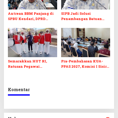
Antrean BBM Panjang di
SIPB Jadi Solusi
SPBU Kendari, DPRD
Penambangan Batuan
Sultra Duga Sistem
Komoditas ex-Golongan C
Barcode Curang
di Sultra
Semarakkan HUT RI,
Pra-Pembahasan KUA-
Ratusan Pegawai
PPAS 2027, Komisi I Sisir
Sekretariat DPRD Sultra
Program Prioritas
Ikuti Lomba Bola Gotong
Berkelanjutan
Komentar