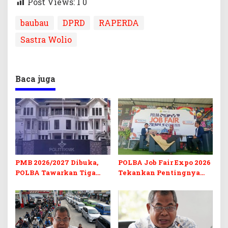
Post Views: 1
0
baubau
DPRD
RAPERDA
Sastra Wolio
Baca juga
PMB 2026/2027 Dibuka,
POLBA Job Fair Expo 2026
POLBA Tawarkan Tiga
Tekankan Pentingnya
Prodi Baru dan Program
Skill dan Sertifikasi di Era
Kuliah Gratis
Digital