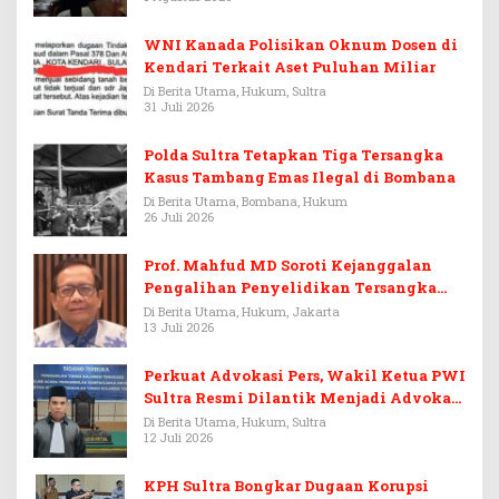
WNI Kanada Polisikan Oknum Dosen di
Kendari Terkait Aset Puluhan Miliar
Di Berita Utama, Hukum, Sultra
31 Juli 2026
Polda Sultra Tetapkan Tiga Tersangka
Kasus Tambang Emas Ilegal di Bombana
Di Berita Utama, Bombana, Hukum
26 Juli 2026
Prof. Mahfud MD Soroti Kejanggalan
Pengalihan Penyelidikan Tersangka
Febrie Adriansyah
Di Berita Utama, Hukum, Jakarta
13 Juli 2026
Perkuat Advokasi Pers, Wakil Ketua PWI
Sultra Resmi Dilantik Menjadi Advokat
PERADI
Di Berita Utama, Hukum, Sultra
12 Juli 2026
KPH Sultra Bongkar Dugaan Korupsi