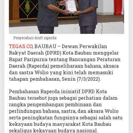
a
s
t
r
a
W
Penyerahan draft raperda
o
TEGAS.CO,
BAUBAU – Dewan Perwakilan
l
Rakyat Daerah (DPRD) Kota Baubau menggelar
i
Rapat Paripurna tentang Rancangan Peraturan
o
Daerah (Raperda) pemeliharaan bahasa, aksara
dan sastra Wolio yang kini telah memasuki
tahapan pembahasan, Senin (7/3/2022).
Pembahasan Raperda inisiatif DPRD Kota
Baubau tersebut juga sebagai perhatian dalam
rangka pengembangan pembinaan dan
perlindungan bahasa, sastra, dan aksara Wolio
serta peningkatan fungsinya sebagai salah satu
kekayaan budaya masyarakat Kota Baubau
sekaligus kekayaan budaya nasional.