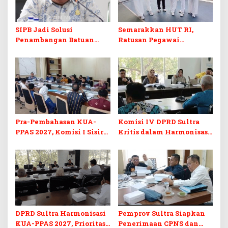
SIPB Jadi Solusi
Semarakkan HUT RI,
Penambangan Batuan
Ratusan Pegawai
Komoditas ex-Golongan C
Sekretariat DPRD Sultra
di Sultra
Ikuti Lomba Bola Gotong
Pra-Pembahasan KUA-
Komisi IV DPRD Sultra
PPAS 2027, Komisi I Sisir
Kritis dalam Harmonisasi
Program Prioritas
KUA-PPAS 2027 dan
Berkelanjutan
Perubahan APBD 2026
DPRD Sultra Harmonisasi
Pemprov Sultra Siapkan
KUA-PPAS 2027, Prioritas
Penerimaan CPNS dan