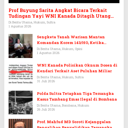
Prof Buyung Sarita Angkat Bicara Terkait
Tudingan Yayi WNI Kanada Ditagih Utang
Rp3,6 Miliar
Di Berita Utama, Hukum, Sultra
1 Agustus 2026
Sengketa Tanah Warisan Mantan
Komandan Korem 143/HO, Ketika
Warisan Menjadi Arena Pemerasan
Di Berita Utama, Hukum, Opini
1 Agustus 2026
WNI Kanada Polisikan Oknum Dosen di
Kendari Terkait Aset Puluhan Miliar
Di Berita Utama, Hukum, Sultra
31 Juli 2026
Polda Sultra Tetapkan Tiga Tersangka
Kasus Tambang Emas Ilegal di Bombana
Di Berita Utama, Bombana, Hukum
26 Juli 2026
Prof. Mahfud MD Soroti Kejanggalan
Pengalihan Penyelidikan Tersangka