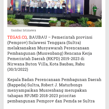
h
S
i
n
e
r
Gambar Istimewa
g
TEGAS.CO
,. BAUBAU – Pemerintah provinsi
i
(Pemprov) Sulawesi Tenggara (Sultra)
k
melaksanakan Musyawarah Perencanaan
a
Pembangunan (Musrenbang) Rencana Kerja
n
P
Pemerintah Daerah (RKPD) 2019-2023 di
r
Nirwana Buton Villa, Kota Baubau, Rabu
o
(30/3/2022)
g
r
Kepala Badan Perencanaan Pembagunan Daerah
a
(Bappeda) Sultra, Robert J. Maturbongs
m
menyampaikan Musrenbang merupakan
P
tahapan RPJMD 2018-2023 prioritas
r
pembangunan Pemprov dan Pemda se Sultra
i
o