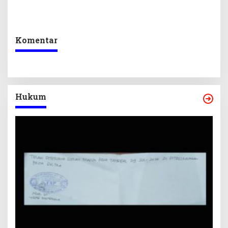
Pendidikan, Kebudayaan,
PPPK 2027, DPRD Sultra
dan Pelunasan Utang
Desak Formasi Disabilitas
Infrastruktur
Komentar
Hukum