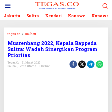
L
e
w
Jakarta
Sultra
Kendari
Konawe
Konawe S
a
t
i
k
tegas.co
/
Baubau
M
e
u
k
Musrenbang 2022, Kepala Bappeda
s
o
Sultra: Wadah Sinergikan Program
r
n
e
Prioritas
t
n
e
Tegas.co
31 Maret 2022
b
Baubau
,
Berita Utama
0 Dilihat
n
a
n
g
2
0
2
2
,
K