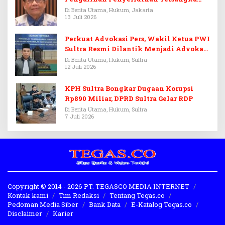
Febrie Adriansyah
Di Berita Utama, Hukum, Jakarta
13 Juli 2026
Perkuat Advokasi Pers, Wakil Ketua PWI
Sultra Resmi Dilantik Menjadi Advokat
PERADI
Di Berita Utama, Hukum, Sultra
12 Juli 2026
KPH Sultra Bongkar Dugaan Korupsi
Rp890 Miliar, DPRD Sultra Gelar RDP
Di Berita Utama, Hukum, Sultra
7 Juli 2026
Copyright © 2014 - 2026 PT. TEGASCO MEDIA INTERNET
Kontak kami
Tim Redaksi
Tentang Tegas.co
Pedoman Media Siber
Bank Data
E-Katalog Tegas.co
Disclaimer
Karier