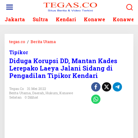
L
e
w
Jakarta
Sultra
Kendari
Konawe
Konawe S
a
t
i
k
tegas.co
/
Berita Utama
D
e
i
k
Tipikor
d
o
Diduga Korupsi DD, Mantan Kades
u
n
g
Lerepako Laeya Jalani Sidang di
t
a
Pengadilan Tipikor Kendari
e
K
n
o
Tegas.co
31 Mei 2022
r
Berita Utama
,
Daerah
,
Hukum
,
Konawe
u
Selatan
0 Dilihat
p
s
i
D
D
,