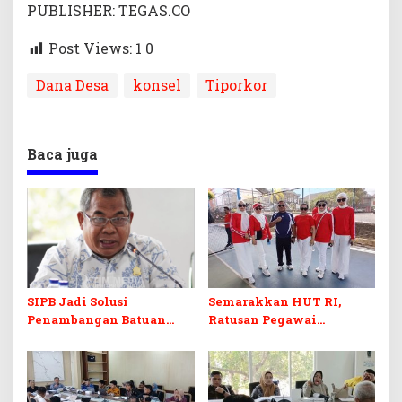
PUBLISHER: TEGAS.CO
Post Views: 1
0
Dana Desa
konsel
Tiporkor
Baca juga
SIPB Jadi Solusi
Semarakkan HUT RI,
Penambangan Batuan
Ratusan Pegawai
Komoditas ex-Golongan C
Sekretariat DPRD Sultra
di Sultra
Ikuti Lomba Bola Gotong