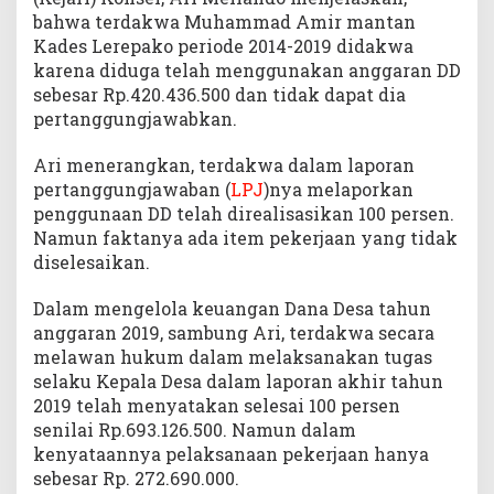
l
bahwa terdakwa Muhammad Amir mantan
a
Kades Lerepako periode 2014-2019 didakwa
n
karena diduga telah menggunakan anggaran DD
T
sebesar Rp.420.436.500 dan tidak dapat dia
i
pertanggungjawabkan.
p
i
Ari menerangkan, terdakwa dalam laporan
k
pertanggungjawaban (
LPJ
)nya melaporkan
o
r
penggunaan DD telah direalisasikan 100 persen.
K
Namun faktanya ada item pekerjaan yang tidak
e
diselesaikan.
n
d
Dalam mengelola keuangan Dana Desa tahun
a
anggaran 2019, sambung Ari, terdakwa secara
r
melawan hukum dalam melaksanakan tugas
i
selaku Kepala Desa dalam laporan akhir tahun
2019 telah menyatakan selesai 100 persen
senilai Rp.693.126.500. Namun dalam
kenyataannya pelaksanaan pekerjaan hanya
sebesar Rp. 272.690.000.