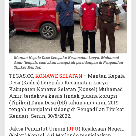
a
J
a
l
a
n
i
S
i
Mantan Kepala Desa Lerepako Kecamatan Laeya, Muhamad
d
Amir (tengah) saat akan mengikuti persidangan di Pengadilan
a
Tipikor Kendari
n
TEGAS.CO,
KONAWE SELATAN
– Mantan Kepala
g
Desa (Kades) Lerepako Kecamatan Laeya
d
Kabupaten Konawe Selatan (Konsel) Muhamad
i
Amir, terdakwa kasus tindak pidana korupsi
P
(Tipikor) Dana Desa (DD) tahun anggaran 2019
e
tengah menjalani sidang di Pengadilan Tipikor
n
g
Kendari. Senin, 30/5/2022.
a
d
Jaksa Penuntut Umum (
JPU
) Kejaksaan Negeri
i
(Kejari) Konsel, Ari Meilando menjelaskan,