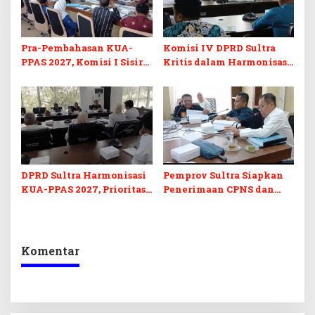
Pra-Pembahasan KUA-
Komisi IV DPRD Sultra
PPAS 2027, Komisi I Sisir
Kritis dalam Harmonisasi
Program Prioritas
KUA-PPAS 2027 dan
Berkelanjutan
Perubahan APBD 2026
DPRD Sultra Harmonisasi
Pemprov Sultra Siapkan
KUA-PPAS 2027, Prioritas
Penerimaan CPNS dan
Pendidikan, Kebudayaan,
PPPK 2027, DPRD Sultra
dan Pelunasan Utang
Desak Formasi Disabilitas
Infrastruktur
Komentar