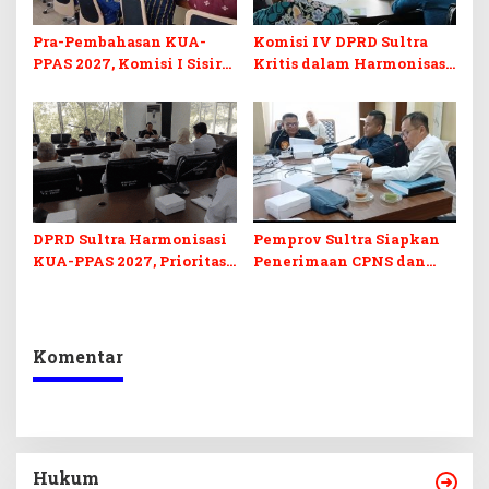
Pra-Pembahasan KUA-
Komisi IV DPRD Sultra
PPAS 2027, Komisi I Sisir
Kritis dalam Harmonisasi
Program Prioritas
KUA-PPAS 2027 dan
Berkelanjutan
Perubahan APBD 2026
DPRD Sultra Harmonisasi
Pemprov Sultra Siapkan
KUA-PPAS 2027, Prioritas
Penerimaan CPNS dan
Pendidikan, Kebudayaan,
PPPK 2027, DPRD Sultra
dan Pelunasan Utang
Desak Formasi Disabilitas
Infrastruktur
Komentar
Hukum