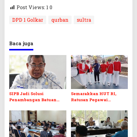
Post Views: 1
0
DPD 1 Golkar
qurban
sultra
Baca juga
SIPB Jadi Solusi
Semarakkan HUT RI,
Penambangan Batuan
Ratusan Pegawai
Komoditas ex-Golongan C
Sekretariat DPRD Sultra
di Sultra
Ikuti Lomba Bola Gotong