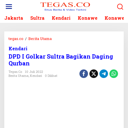
L
e
w
Jakarta
Sultra
Kendari
Konawe
Konawe S
a
t
i
k
tegas.co
/
Berita Utama
D
e
P
k
Kendari
D
o
DPD I Golkar Sultra Bagikan Daging
I
n
G
Qurban
t
o
e
Tegas.co
10 Juli 2022
l
Berita Utama
,
Kendari
0 Dilihat
n
k
a
r
S
u
l
t
r
a