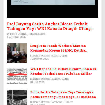
Prof Buyung Sarita Angkat Bicara Terkait
Tudingan Yayi WNI Kanada Ditagih Utang
Rp3,6 Miliar
Di Berita Utama, Hukum, Sultra
1 Agustus 2026
Sengketa Tanah Warisan Mantan
Komandan Korem 143/HO, Ketika
Warisan Menjadi Arena Pemerasan
Di Berita Utama, Hukum, Opini
1 Agustus 2026
WNI Kanada Polisikan Oknum Dosen di
Kendari Terkait Aset Puluhan Miliar
Di Berita Utama, Hukum, Sultra
31 Juli 2026
Polda Sultra Tetapkan Tiga Tersangka
Kasus Tambang Emas Ilegal di Bombana
Di Berita Utama, Bombana, Hukum