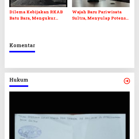
Dilema Kebijakan RKAB
Wajah Baru Pariwisata
Batu Bara, Mengukur
Sultra, Menyulap Potensi
Keseimbangan
Lokal Lewat Sentuhan
Penerimaan Negara dan
Digital dan Penguatan
Kepastian Investasi
Ekraf
Komentar
Hukum