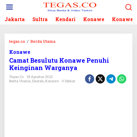
L
e
w
Jakarta
Sultra
Kendari
Konawe
Konawe S
a
t
i
k
tegas.co
/
Berita Utama
C
e
a
k
Konawe
m
o
Camat Besulutu Konawe Penuhi
a
n
t
Keinginan Warganya
t
B
e
Tegas.co
18 Agustus 2022
e
Berita Utama
,
Daerah
,
Konawe
0 Dilihat
n
s
u
l
u
t
u
K
o
n