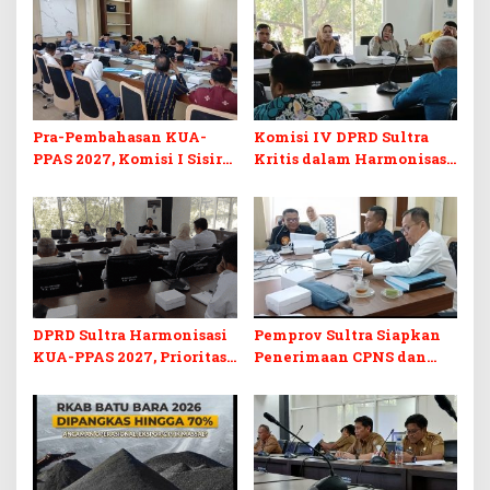
Pra-Pembahasan KUA-
Komisi IV DPRD Sultra
PPAS 2027, Komisi I Sisir
Kritis dalam Harmonisasi
Program Prioritas
KUA-PPAS 2027 dan
Berkelanjutan
Perubahan APBD 2026
DPRD Sultra Harmonisasi
Pemprov Sultra Siapkan
KUA-PPAS 2027, Prioritas
Penerimaan CPNS dan
Pendidikan, Kebudayaan,
PPPK 2027, DPRD Sultra
dan Pelunasan Utang
Desak Formasi Disabilitas
Infrastruktur