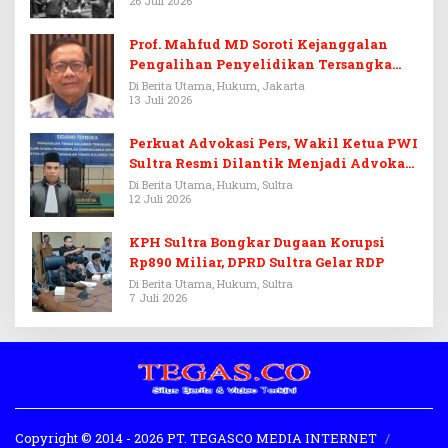
26 Juli 2026
Prof. Mahfud MD Soroti Kejanggalan
Pengalihan Penyelidikan Tersangka
Febrie Adriansyah
Di Berita Utama, Hukum, Jakarta
13 Juli 2026
Perkuat Advokasi Pers, Wakil Ketua PWI
Sultra Resmi Dilantik Menjadi Advokat
PERADI
Di Berita Utama, Hukum, Sultra
12 Juli 2026
KPH Sultra Bongkar Dugaan Korupsi
Rp890 Miliar, DPRD Sultra Gelar RDP
Di Berita Utama, Hukum, Sultra
7 Juli 2026
Copyright © 2014 - 2026 PT. TEGASCO MEDIA INTERNET