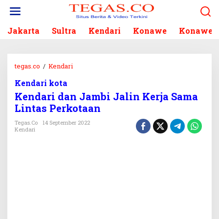
L
e
w
Jakarta
Sultra
Kendari
Konawe
Konawe S
a
t
i
k
tegas.co
/
Kendari
K
e
e
k
Kendari kota
n
o
Kendari dan Jambi Jalin Kerja Sama
d
n
a
Lintas Perkotaan
t
r
e
Tegas.co
14 September 2022
i
Kendari
n
d
a
n
J
a
m
b
i
J