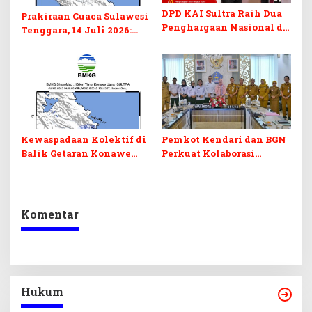
DPD KAI Sultra Raih Dua
Prakiraan Cuaca Sulawesi
Penghargaan Nasional di
Tenggara, 14 Juli 2026:
Rakernas 2026
Waspada Hujan Ringan di
Beberapa Wilayah
Kewaspadaan Kolektif di
Pemkot Kendari dan BGN
Balik Getaran Konawe
Perkuat Kolaborasi
Utara
Program Makan Bergizi
Komentar
Hukum