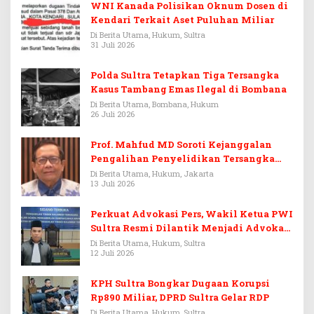
WNI Kanada Polisikan Oknum Dosen di
Kendari Terkait Aset Puluhan Miliar
Di Berita Utama, Hukum, Sultra
31 Juli 2026
Polda Sultra Tetapkan Tiga Tersangka
Kasus Tambang Emas Ilegal di Bombana
Di Berita Utama, Bombana, Hukum
26 Juli 2026
Prof. Mahfud MD Soroti Kejanggalan
Pengalihan Penyelidikan Tersangka
Febrie Adriansyah
Di Berita Utama, Hukum, Jakarta
13 Juli 2026
Perkuat Advokasi Pers, Wakil Ketua PWI
Sultra Resmi Dilantik Menjadi Advokat
PERADI
Di Berita Utama, Hukum, Sultra
12 Juli 2026
KPH Sultra Bongkar Dugaan Korupsi
Rp890 Miliar, DPRD Sultra Gelar RDP
Di Berita Utama, Hukum, Sultra