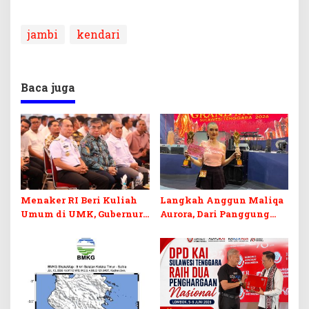
jambi
kendari
Baca juga
Menaker RI Beri Kuliah
Langkah Anggun Maliqa
Umum di UMK, Gubernur
Aurora, Dari Panggung
Sultra Dorong Penguatan
Sulawesi Tenggara
SDM Hadapi Perubahan
Menuju Pentas Nasional
Dunia Kerja