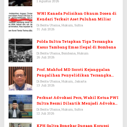
1 Agustus 2026
WNI Kanada Polisikan Oknum Dosen di
Kendari Terkait Aset Puluhan Miliar
Di Berita Utama, Hukum, Sultra
31 Juli 2026
Polda Sultra Tetapkan Tiga Tersangka
Kasus Tambang Emas Ilegal di Bombana
Di Berita Utama, Bombana, Hukum
26 Juli 2026
Prof. Mahfud MD Soroti Kejanggalan
Pengalihan Penyelidikan Tersangka
Febrie Adriansyah
Di Berita Utama, Hukum, Jakarta
13 Juli 2026
Perkuat Advokasi Pers, Wakil Ketua PWI
Sultra Resmi Dilantik Menjadi Advokat
PERADI
Di Berita Utama, Hukum, Sultra
12 Juli 2026
KPH Sultra Bongkar Dugaan Korupsi