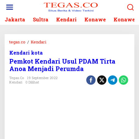
L
e
w
Jakarta
Sultra
Kendari
Konawe
Konawe S
a
t
i
k
tegas.co
/
Kendari
P
e
e
k
Kendari kota
m
o
Pemkot Kendari Usul PDAM Tirta
k
n
o
Anoa Menjadi Perumda
t
t
e
Tegas.co
19 September 2022
K
Kendari
0 Dilihat
n
e
n
d
a
r
i
U
s
u