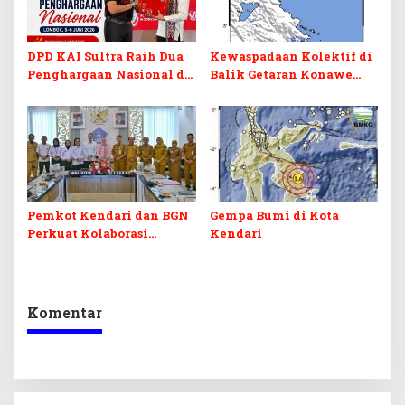
DPD KAI Sultra Raih Dua
Kewaspadaan Kolektif di
Penghargaan Nasional di
Balik Getaran Konawe
Rakernas 2026
Utara
Pemkot Kendari dan BGN
Gempa Bumi di Kota
Perkuat Kolaborasi
Kendari
Program Makan Bergizi
Komentar