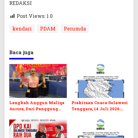
REDAKSI
Post Views: 1
0
kendari
PDAM
Perumda
Baca juga
Langkah Anggun Maliqa
Prakiraan Cuaca Sulawesi
Aurora, Dari Panggung
Tenggara, 14 Juli 2026:
Sulawesi Tenggara
Waspada Hujan Ringan di
Menuju Pentas Nasional
Beberapa Wilayah