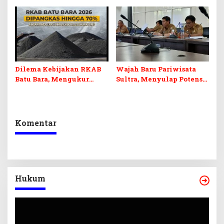
dan Pelunasan Utang
Desak Formasi Disabilitas
Infrastruktur
Dilema Kebijakan RKAB
Wajah Baru Pariwisata
Batu Bara, Mengukur
Sultra, Menyulap Potensi
Keseimbangan
Lokal Lewat Sentuhan
Penerimaan Negara dan
Digital dan Penguatan
Kepastian Investasi
Ekraf
Komentar
Hukum