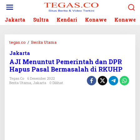
L
e
w
Jakarta
Sultra
Kendari
Konawe
Konawe S
a
t
i
k
tegas.co
/
Berita Utama
A
e
J
k
Jakarta
I
o
AJI Menuntut Pemerintah dan DPR
M
n
e
Hapus Pasal Bermasalah di RKUHP
t
n
e
Tegas.co
6 Desember 2022
u
Berita Utama
,
Jakarta
0 Dilihat
n
n
t
u
t
P
e
m
e
r