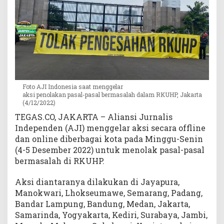
r
m
a
s
a
l
a
h
Foto AJI Indonesia saat menggelar
d
aksi penolakan pasal-pasal bermasalah dalam RKUHP, Jakarta
i
(4/12/2022)
R
TEGAS.CO, JAKARTA – Aliansi Jurnalis
K
Independen (AJI) menggelar aksi secara offline
U
dan online diberbagai kota pada Minggu-Senin
H
(4-5 Desember 2022) untuk menolak pasal-pasal
P
bermasalah di RKUHP.
Aksi diantaranya dilakukan di Jayapura,
Manokwari, Lhokseumawe, Semarang, Padang,
Bandar Lampung, Bandung, Medan, Jakarta,
Samarinda, Yogyakarta, Kediri, Surabaya, Jambi,