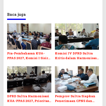
Baca juga
Pra-Pembahasan KUA-
Komisi IV DPRD Sultra
PPAS 2027, Komisi I Sisir
Kritis dalam Harmonisasi
Program Prioritas
KUA-PPAS 2027 dan
Berkelanjutan
Perubahan APBD 2026
DPRD Sultra Harmonisasi
Pemprov Sultra Siapkan
KUA-PPAS 2027, Prioritas
Penerimaan CPNS dan
Pendidikan, Kebudayaan,
PPPK 2027, DPRD Sultra