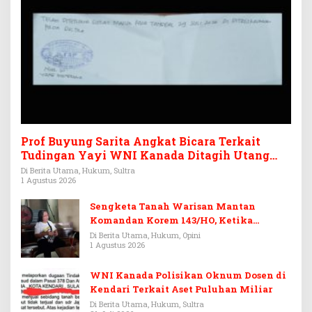
Prof Buyung Sarita Angkat Bicara Terkait
Tudingan Yayi WNI Kanada Ditagih Utang
Rp3,6 Miliar
Di Berita Utama, Hukum, Sultra
1 Agustus 2026
Sengketa Tanah Warisan Mantan
Komandan Korem 143/HO, Ketika
Warisan Menjadi Arena Pemerasan
Di Berita Utama, Hukum, Opini
1 Agustus 2026
WNI Kanada Polisikan Oknum Dosen di
Kendari Terkait Aset Puluhan Miliar
Di Berita Utama, Hukum, Sultra