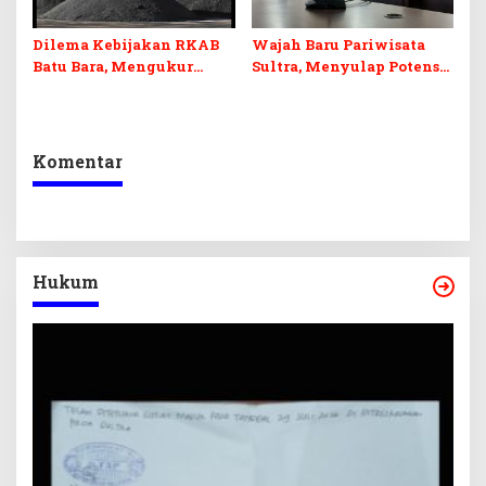
Dilema Kebijakan RKAB
Wajah Baru Pariwisata
Batu Bara, Mengukur
Sultra, Menyulap Potensi
Keseimbangan
Lokal Lewat Sentuhan
Penerimaan Negara dan
Digital dan Penguatan
Kepastian Investasi
Ekraf
Komentar
Hukum