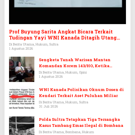
Prof Buyung Sarita Angkat Bicara Terkait
Tudingan Yayi WNI Kanada Ditagih Utang
Rp3,6 Miliar
Di Berita Utama, Hukum, Sultra
1 Agustus 2026
Sengketa Tanah Warisan Mantan
Komandan Korem 143/HO, Ketika
Warisan Menjadi Arena Pemerasan
Di Berita Utama, Hukum, Opini
1 Agustus 2026
WNI Kanada Polisikan Oknum Dosen di
Kendari Terkait Aset Puluhan Miliar
Di Berita Utama, Hukum, Sultra
31 Juli 2026
Polda Sultra Tetapkan Tiga Tersangka
Kasus Tambang Emas Ilegal di Bombana
Di Berita Utama, Bombana, Hukum