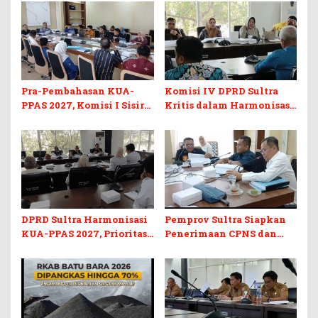
Pra-Pembahasan KUA-
Komisi IV DPRD Sultra
PPAS 2027, Komisi I Sisir
Kritis dalam Harmonisasi
Program Prioritas
KUA-PPAS 2027 dan
Berkelanjutan
Perubahan APBD 2026
DPRD Sultra Harmonisasi
Pemprov Sultra Siapkan
KUA-PPAS 2027, Prioritas
Penerimaan CPNS dan
Pendidikan, Kebudayaan,
PPPK 2027, DPRD Sultra
dan Pelunasan Utang
Desak Formasi Disabilitas
Infrastruktur