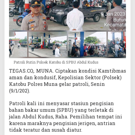
K
a
t
o
b
u
T
e
r
t
Patroli Rutin Polsek Katobu di SPBU Abdul Kudus
i
TEGAS.CO,. MUNA. Ciptakan kondisi Kamtibmas
b
aman dan kondusif, Kepolisian Sektor (Polsek)
k
Katobu Polres Muna gelar patroli, Senin
a
n
(9/1/202).
S
P
Patroli kali ini menyasar stasiun pengisian
B
bahan bakar umum (SPBU) yang terletak di
U
jalan Abdul Kudus, Raha. Pemilihan tempat ini
A
karena maraknya pengisian jerigen, antrian
b
tidak teratur dan susah diatur.
d