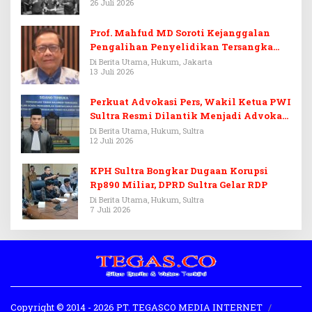
26 Juli 2026
Prof. Mahfud MD Soroti Kejanggalan
Pengalihan Penyelidikan Tersangka
Febrie Adriansyah
Di Berita Utama, Hukum, Jakarta
13 Juli 2026
Perkuat Advokasi Pers, Wakil Ketua PWI
Sultra Resmi Dilantik Menjadi Advokat
PERADI
Di Berita Utama, Hukum, Sultra
12 Juli 2026
KPH Sultra Bongkar Dugaan Korupsi
Rp890 Miliar, DPRD Sultra Gelar RDP
Di Berita Utama, Hukum, Sultra
7 Juli 2026
Copyright © 2014 - 2026 PT. TEGASCO MEDIA INTERNET