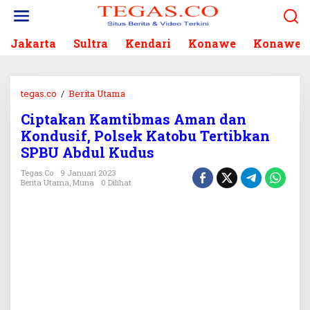
L
e
w
Jakarta
Sultra
Kendari
Konawe
Konawe S
a
t
i
k
tegas.co
/
Berita Utama
C
e
i
k
Ciptakan Kamtibmas Aman dan
p
o
Kondusif, Polsek Katobu Tertibkan
t
n
a
SPBU Abdul Kudus
t
k
e
Tegas.co
9 Januari 2023
a
Berita Utama
,
Muna
0 Dilihat
n
n
K
a
m
t
i
b
m
a