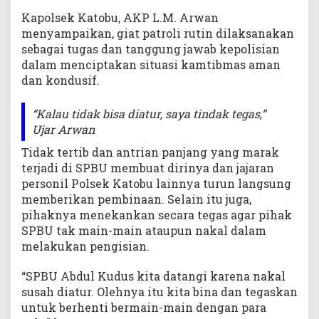
u
Kapolsek Katobu, AKP L.M. Arwan
l
menyampaikan, giat patroli rutin dilaksanakan
K
sebagai tugas dan tanggung jawab kepolisian
u
dalam menciptakan situasi kamtibmas aman
d
u
dan kondusif.
s
“Kalau tidak bisa diatur, saya tindak tegas,”
Ujar Arwan
Tidak tertib dan antrian panjang yang marak
terjadi di SPBU membuat dirinya dan jajaran
personil Polsek Katobu lainnya turun langsung
memberikan pembinaan. Selain itu juga,
pihaknya menekankan secara tegas agar pihak
SPBU tak main-main ataupun nakal dalam
melakukan pengisian.
“SPBU Abdul Kudus kita datangi karena nakal
susah diatur. Olehnya itu kita bina dan tegaskan
untuk berhenti bermain-main dengan para